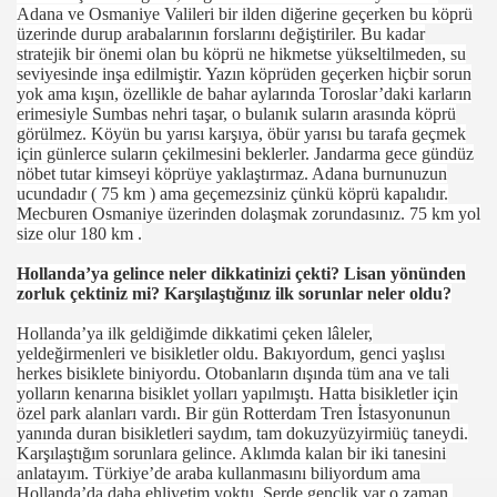
Adana ve Osmaniye Valileri bir ilden diğerine geçerken bu köprü
üzerinde durup arabalarının forslarını değiştiriler. Bu kadar
stratejik bir önemi olan bu köprü ne hikmetse yükseltilmeden, su
seviyesinde inşa edilmiştir. Yazın köprüden geçerken hiçbir sorun
yok ama kışın, özellikle de bahar aylarında Toroslar’daki karların
erimesiyle Sumbas nehri taşar, o bulanık suların arasında köprü
görülmez. Köyün bu yarısı karşıya, öbür yarısı bu tarafa geçmek
için günlerce suların çekilmesini beklerler. Jandarma gece gündüz
nöbet tutar kimseyi köprüye yaklaştırmaz. Adana burnunuzun
ucundadır ( 75 km ) ama geçemezsiniz çünkü köprü kapalıdır.
Mecburen Osmaniye üzerinden dolaşmak zorundasınız. 75 km yol
size olur 180 km .
Hollanda’ya gelince neler dikkatinizi çekti? Lisan yönünden
zorluk çektiniz mi? Karşılaştığınız ilk sorunlar neler oldu?
Hollanda’ya ilk geldiğimde dikkatimi çeken lâleler,
yeldeğirmenleri ve bisikletler oldu. Bakıyordum, genci yaşlısı
herkes bisiklete biniyordu. Otobanların dışında tüm ana ve tali
yolların kenarına bisiklet yolları yapılmıştı. Hatta bisikletler için
özel park alanları vardı. Bir gün Rotterdam Tren İstasyonunun
yanında duran bisikletleri saydım, tam dokuzyüzyirmiüç taneydi.
Karşılaştığım sorunlara gelince. Aklımda kalan bir iki tanesini
anlatayım. Tϋrkiye’de araba kullanmasını biliyordum ama
OLLANDA
Hollanda’da daha ehliyetim yoktu. Serde gençlik var o zaman,