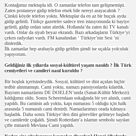
00
Kontağımız mektupla idi. O zamanlar telefon tam gelişmemişti.
Zaten postaneye gidip telefon etsek bile nereyi arayacaktık ?
01
Çünkü köyde telefon yoktu. Mektuplar da en az bir buçuk ayda
gidip gelirdi. Türkçe gazeteler sadece tren istasyonunda ki bayiye
00
gelirdi, gidip ordan satın alırdık. Hollanda’da zaten iki TV kanalı
vardı. Onlar da siyah beyaz ekrandı. Bazı arkadaşların Türkiye’yi
çeken radyoları vardı. FM kanalından ‘ Türkiye’nin Sesi ’ni
50
dinlerdik.
İlk zamanlar hep arabayla gidip geldim şimdi ise uçakla yolculuk
yapıyorum.
Geldiğiniz ilk yıllarda sosyal-kültürel yaşam nasıldı ? İlk Türk
cemiyetleri ve camileri nasıl kuruldu ?
Bir boşluk içerisindeydik. Sosyal, kültürel ve dini açıdan hiçbir
tedbir alınmamıştı. Cami yoktu, namazı pansiyonlarda kılardık.
Bayram namazlarını DE DOELEN’unda (Sanat-Kültür Merkezi)
kıldığımız oldu. Sonra Scheermlaan sokağında bir yer alındı, cami
yapıldı. Bu caminin adı yoktu, kapı numarası 5 olduğu için halk
arasında 5 numaralı cami denirdi. Namazlarımızı orada kılmaya
başladık. Daha sonra Türkiye’den dini görevliler gelmeye başladı
ve camilerde çoğaldı. Şimdi Rotterdam’a islamın sembolu sayılan
çifte minareli Mevlana Cami yapıldı.