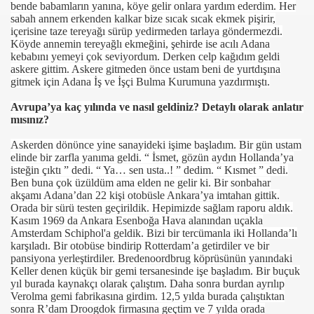
bende babamların yanına, köye gelir onlara yardım ederdim. Her
sabah annem erkenden kalkar bize sıcak sıcak ekmek pişirir,
içerisine taze tereyağı sürüp yedirmeden tarlaya göndermezdi.
Köyde annemin tereyağlı ekmeğini, şehirde ise acılı Adana
kebabını yemeyi çok seviyordum. Derken celp kağıdım geldi
askere gittim. Askere gitmeden önce ustam beni de yurtdışına
gitmek için Adana İş ve İşçi Bulma Kurumuna yazdırmıştı.
Avrupa’ya kaç yılında ve nasıl geldiniz? Detaylı olarak anlatır
mısınız?
Askerden dönϋnce yine sanayideki işime başladım. Bir gün ustam
elinde bir zarfla yanıma geldi. “ İsmet, gözün aydın Hollanda’ya
isteğin çıktı ” dedi. “ Ya… sen usta..! ” dedim. “ Kısmet ” dedi.
Ben buna çok üzüldüm ama elden ne gelir ki. Bir sonbahar
akşamı Adana’dan 22 kişi otobüsle Ankara’ya imtahan gittik.
Orada bir sürü testen geçirildik. Hepimizde sağlam raporu aldık.
Kasım 1969 da Ankara Esenboğa Hava alanından uçakla
Amsterdam Schiphol'a geldik. Bizi bir tercümanla iki Hollanda’lı
karşıladı. Bir otobüse bindirip Rotterdam’a getirdiler ve bir
pansiyona yerleştirdiler. Bredenoordbrug köprüsünün yanındaki
Keller denen küçük bir gemi tersanesinde işe başladım. Bir buçuk
yıl burada kaynakçı olarak çalıştım. Daha sonra burdan ayrılıp
Verolma gemi fabrikasına girdim. 12,5 yılda burada çalıştıktan
sonra R’dam Droogdok firmasına geçtim ve 7 yılda orada