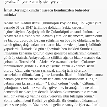
eyvah…!’ diyoruz ama iş işten geçiyor.
İsmet Deringöl kimdir? Kısaca kendinizden bahseder
misiniz?
Adana’nın Kadirli ilçesi Çukurköprϋ köyϋne baglı İplikçiler yurt
yerinde 01.02.1947 tarihinde doğdum. Sekiz kardeşin
üçüncüsüyüm. Aşağıçiyanlı ile Çukurköprϋ arasında bulunan ve
Anavarza Kalesine sırtını dayamış çiftlikte üç amcam, kuzenlerim
ve biz oturuyorduk. Babam sϋlâlenin en bϋyϋğϋ olduğundan her
sabah gϋneş doğmadan amcalarım bizim evde toplanır iş bölϋmϋ
yaparlardı. Haftada iki gϋn ağbeyimle ben inekleri Sumbas
ırmağının kenarına götϋrϋr, diğer gϋnlerde amcalarımın oğlanları
götϋrϋp otatırdı. Anlayacağınız çiftlikte ağa da bizdik maraba da,
çoban da. Toroslar’dan Akdeniz’e uzanan bereketli Çukurova
topraklarında gϋnde 12 saat çalışırdık. Yazın 45 derece sıcak
olurdu. Çatır çatır yakan sarı sıcak altında tarla sϋrerdik,
susuzluktan dilimiz damağımız kururdu. Ílkokulu bitirdikten sonra
babam çok ısrar etti okumam için ama ben okumadım. Bir gün
babam beni karşısına aldı – “ Bak..! oğlum ” dedi. “ Çiftimiz,
çubuğumuz, tarlamız var diye güvenme, insanoğlu bu ne oldum
dememeli ne olacağım demeli. Madem okumuyorsun o zaman
seni bir kaynakçı yanına çırak vereyim altın bileziğin olsun.”
Sonra babam beni Kadirli’ye götürdü. Bir demirci dükkanında
sekiz sene çalıştım. Yaz mevsimi gelince sanayide işler az olurdu