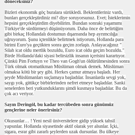
döneceksiniz?
Bizleri ekonomik göç buralara sürükledi. Beklentileriniz vardı,
bunları gerçekleştirdiniz mi? diye soruyorsunuz. Evet; İsteklerimin
hepsini gerçekleştirdim diyebilirim. Bundan sonraki yaşamımı
Türkiye'de sürdürmeyi düşünüyorum. Daha önce de belirtiğim
gibi birkaç Hollandalı dostumun dışarısında hep ayrımcılığa
uğruyorum. Şunu içtenlikle belirtmek istiyorum, Hollanda para
birimi Euro'ya geçtikten sonra geçim zorlaştı. Anlayacağınız "
Silah icat oldu mertlik bozuldu, Euro icat oldu geçim bozuldu."
Birde Hollanda'daki siyasi belirsizlik insanın içerisini karartıyor.
Çünkü Pim Fortuyn ve Theo van Gogh'un öldürülmesinden sonra
Türk olmak otomatikman Müslüman olmak demek. Müslüman
olmaksa kötü bir şey gibi. Herkes çamur atmaya başladı. Her
şeyde Müslümanları suçlamaya başladılar. İnsanlarda sevgi yok,
saygı yok, gittikçe birbirlerinden nefret etmeye başladılar. Sanki
senelerden beri yutkunduklarını şimdi kusmaya başladılar. Bu da
çok acı veriyor.
Sayın Deringöl, bu kadar tercübeden sonra günümüz
gençlerine neler önerirsiniz?
Okusunlar… ! Yeni nesil üniversitelere gidip yüksek tahsil
yapsınlar. Hollanda siyasetinde aktif olarak yer alsınlar. İçki,
sigara, esrar gibi zararlı şeylerden uzak dursunlar. Bu ülkeye