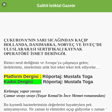
Salihli İstiklal Gazete
ÇUKUROVA’NIN SARI SICAĞINDAN KAÇIP
HOLLANDA, DANIMARKA, NORVEÇ VE İSVEÇ’DE
ULUSLARARASI SERTIFIKALI KAYNAK
OPERATÖRÜ İSMET DERİNGÖL
Birinci nesil dediğimiz ve Avrupa’ya çalışmaya gelen;
dedelerimiz, ninelerimiz artık bizi teker teker terk ediyorlar…
Platform Dergisi :
Röportaj: Mustafa Toga
Kadın Dergisi :
Röportaj: Mustafa Toga
Kırlangıç yapar yuvayı
Çamur sıvayı sıvayı (Yaşar Kemal'in İnce Memet romanından)
Bu kıymetli hazinelerimizin değerlerini hayatteyken pek
anlayamıyoruz. Ne zaman ki elimizden uçup gidiyorlar o zaman ‘