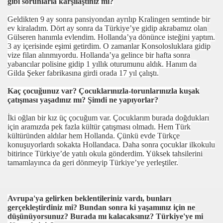
gibi sorunlarla karşılaştınız mı?
Geldikten 9 ay sonra pansiyondan ayrılıp Kralingen semtinde bir
ev kiraladım. Dört ay sonra da Türkiye’ye gidip akrabamız olan
Gülseren hanımla evlendim. Hollanda’ya dönünce isteğini yaptım.
3 ay içerisinde eşimi getirdim. O zamanlar Konsolosluklara gidip
vize filan alınmıyordu. Hollanda’ya gelince bir hafta sonra
yabancılar polisine gidip 1 yıllık oturumunu aldık. Hanım da
Gilda Şeker fabrikasına girdi orada 17 yıl çalıştı.
Kaç çocuğunuz var? Çocuklarınızla-torunlarınızla kuşak
çatışması yaşadınız mı? Şimdi ne yapıyorlar?
İki oğlan bir kız üç çocuğum var. Çocuklarım burada doğdukları
için aramızda pek fazla kültür çatışması olmadı. Hem Türk
kültüründen aldılar hem Hollanda. Çünkü evde Türkçe
konuşuyorlardı sokakta Hollandaca. Daha sonra çocuklar ilkokulu
bitirince Türkiye’de yatılı okula gönderdim. Yüksek tahsilerini
tamamlayınca da geri dönmeyip Türkiye’ye yerleştiler.
Avrupa'ya gelirken beklentileriniz vardı, bunları
gerçekleştirdiniz mi? Bundan sonra ki yaşamınız için ne
düşünüyorsunuz? Burada mı kalacaksınız? Türkiye'ye mi