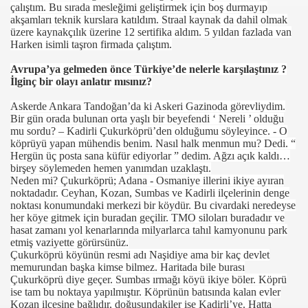
çalıştım. Bu sırada mesleğimi geliştirmek için boş durmayıp
akşamları teknik kurslara katıldım. Straal kaynak da dahil olmak
üzere kaynakçılık üzerine 12 sertifika aldım. 5 yıldan fazlada van
Harken isimli taşron firmada çalıştım.
Avrupa’ya gelmeden önce Türkiye’de nelerle karşılaştınız ?
İlginç bir olayı anlatır mısınız?
Askerde Ankara Tandoğan’da ki Askeri Gazinoda görevliydim.
Bir gün orada bulunan orta yaşlı bir beyefendi ‘ Nereli ’ olduğu
mu sordu? – Kadirli Çukurköprü’den olduğumu söyleyince. - O
köprüyü yapan mühendis benim. Nasıl halk menmun mu? Dedi. “
Hergün üç posta sana küfür ediyorlar ” dedim. Ağzı açık kaldı…
birşey söylemeden hemen yanımdan uzaklaştı.
Neden mi? Çukurköprü; Adana - Osmaniye illerini ikiye ayıran
noktadadır. Ceyhan, Kozan, Sumbas ve Kadirli ilçelerinin denge
noktası konumundaki merkezi bir köydür. Bu civardaki neredeyse
her köye gitmek için buradan geçilir. TMO siloları buradadır ve
hasat zamanı yol kenarlarında milyarlarca tahıl kamyonunu park
etmiş vaziyette görürsünüz.
Çukurköprü köyünün resmi adı Naşidiye ama bir kaç devlet
memurundan başka kimse bilmez. Haritada bile burası
Çukurköprü diye geçer. Sumbas ırmağı köyü ikiye böler. Köprü
ise tam bu noktaya yapılmıştır. Köprünün batısında kalan evler
Kozan ilçesine bağlıdır, doğusundakiler ise Kadirli’ye. Hatta