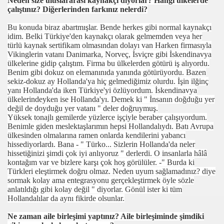
Neden size uluslararası kaynakçı diyorlar? Hangi ülkelerde
çalıştınız? Diğerlerinden farkınız nelerdi?
Bu konuda biraz abartmışlar. Bende herkes gibi normal kaynakçı
idim. Belki Türkiye'den kaynakçı olarak gelmemden veya her
türlü kaynak sertifikam olmasından dolayı van Harken firmasıyla
Vikinglerin vatanı Danimarka, Norveç, İsviçre gibi İskendinavya
ülkelerine gidip çalıştım. Firma bu ülkelerden götürü iş alıyordu.
Benim gibi dokuz on elemanınıda yanında götürüyordu. Bazen
sekiz-dokuz ay Hollanda'ya hiç gelmediğimiz olurdu. İşin ilğinç
yanı Hollanda'da iken Türkiye'yi özlüyordum. İskendinavya
ülkelerindeyken ise Hollanda'yı. Demek ki " İnsanın doğduğu yer
değil de doyduğu yer vatanı " deler doğruymuş.
Yüksek tonajlı gemilerde yüzlerce işçiyle beraber çalışıyordum.
Benimle giden meslektaşlarımın hepsi Hollandalıydı. Batı Avrupa
ülkesinden olmalarına ramen onlarda kendilerini yabancı
hissediyorlardı. Bana - " Türko... Sizlerin Hollanda'da neler
hissetiğinizi şimdi çok iyi anlıyoruz " derlerdi. O insanlarla hâlâ
kontağım var ve bizlere karşı çok hoş görülüler. -" Burda ki
Türkleri eleştirmek doğru olmaz. Neden uyum sağlamadınız? diye
sormak kolay ama entegrasyonu gerçekleştirmek öyle sözle
anlatıldığı gibi kolay değil " diyorlar. Gönül ister ki tüm
Hollandalılar da aynı fikirde olsunlar.
Ne zaman aile birleşimi yaptınız? Aile birleşiminde şimdiki