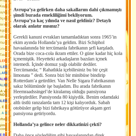
akışır
 Kaya
Avrupa’ya gelirken daha sakallarım dahi çıkmamıştı
Bayka
şimdi burada emekliliğimi bekliyorum.
Biçen
Avrupa’ya kaç yılında ve nasıl geldiniz? Detaylı
Baran
olarak anlatır mısınız?
Akgün
Gerekli kanuni evrakları tamamladıktan sonra 1965’in
rakuş
ekim ayında Hollanda’ya geldim. Bizi Schiphol
Yazır
havaalanında bir tercümanla fabrikanın şefi karşıladı.
ürker
Orada bize coca-cola ikram ettiler. O güne kadar hiç kola
Tatar
içmemiştik. Heyetteki arkadaşların bazıları içmek
LERi
istemedi. İçinde domuz yağı olabilir dediler.
RLER
Tercümanda; “ Rahatlıkla içebilirsiniz bu bir çeşit
LARI
limonata ” dedi. Sonra bizi bir minibüse bindirip
YALIM
Rotterdam’a getirdiler. Van Nelle Sigara Fabrikasının
ALIM
sakız bölümünde işe başladım. Bu arada fabrikanın
Heemraadssingel’de kiralamış olduğu pansiyona
SA ve
ANDA
yerleştirdiler. Pansiyonda 80 kişiydik. Benim odamdaki
iLER
altlı üstlü ranzalarda tam 12 kişi kalıyorduk. Sabah
L E R
otobüsler gelip bizi fabrikaya götürüyor akşam geri
pansiyona getiriyordu.
L A R
fteri
Hollanda’ya gelince neler dikkatinizi çekti?
işim :
.com
Daha önce söylediğim gibi havaalanından direk
 E R :