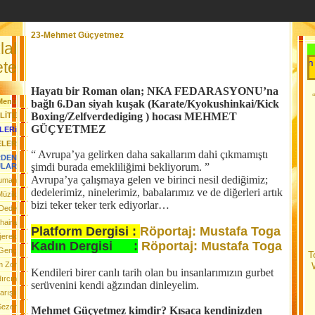
23-Mehmet Güçyetmez
lal
Her Gün Yeni 
te
Hayatı bir Roman olan; NKA FEDARASYONU’na
Menü
bağlı 6.Dan siyah kuşak (Karate/Kyokushinkai/Kick
Boxing/Zelfverdediging ) hocası MEHMET
LİTE
GÜÇYETMEZ
LERi
ELER
“ Avrupa’ya gelirken daha sakallarım dahi çıkmamıştı
RDEN
şimdi burada emekliliğimi bekliyorum. ”
JLAR
Avrupa’ya çalışmaya gelen ve birinci nesil dediğimiz;
Duman
dedelerimiz, ninelerimiz, babalarımız ve de diğerleri artık
Müzik
bizi teker teker terk ediyorlar…
 Dede
haira
Platform Dergisi :
Röportaj: Mustafa Toga
ğerek
Kadın Dergisi :
Röportaj: Mustafa Toga
 Genç
T
m Zor
Kendileri birer canlı tarih olan bu insanlarımızın gurbet
ırcın
serüvenini kendi ağzından dinleyelim.
rışlı
Sezer
Mehmet Güçyetmez kimdir? Kısaca kendinizden