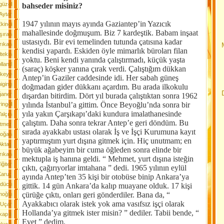
güzel
bahseder misiniz?
Aytar
1947 yılının mayıs ayında Gaziantep’in Yazıcık
kinci
mahallesinde doğmuşum. Biz 7 kardeştik. Babam inşaat
şıran
ustasıydı. Bir evi temelinden tutunda çatısına kadar
rıkan
kendisi yapardı. Eskiden öyle mimarlık büroları filan
tekin
yoktu. Beni kendi yanında çalıştırmadı, küçük yaşta
lland
(saraç) köşker yanına çırak verdi. Çalıştığım dükkan
rkeye
Antep’in Gaziler caddesinde idi. Her sabah güneş
iging
doğmadan gider dükkanı açardım. Bu arada ilkokulu
ğaner
dışardan bitirdim. Dört yıl burada çalıştıktan sonra 1962
yılında İstanbul’a gittim. Önce Beyoğlu’nda sonra bir
ingöl
yıla yakın Çarşıkapı’daki kundura imalathanesinde
alçın
çalıştım. Daha sonra tekrar Antep’e geri döndüm. Bu
etmez
sırada ayakkabı ustası olarak İş ve İşçi Kurumuna kayıt
oğan
yaptırmıştım yurt dışına gitmek için. Hiç unutmam; en
Aktaş
büyük ağabeyim bir cuma öğleden sonra elinde bir
rıkan
mektupla iş hanına geldi. “ Mehmet, yurt dışına isteğin
iğiter
çıktı, çağırıyorlar imtahana ” dedi. 1965 yılının eylül
Karuç
ayında Antep’ten 35 kişi bir otobüse binip Ankara’ya
üdücü
gittik. 14 gün Ankara’da kalıp muayane olduk. 17 kişi
çürüğe çıktı, onları geri gönderdiler. Bana da, “
moğlu
Ayakkabıcı olarak istek yok ama vasıfsız işçi olarak
 Uçar
Hollanda’ya gitmek ister misin? ” dediler. Tabii bende, “
apılı
Evet ” dedim.