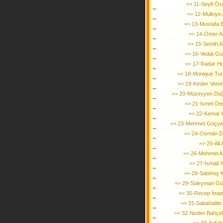
=> 11-Seyfi Öz
=> 12-Mülkiye 
=> 13-Mustafa E
=> 14-Ömer A
=> 15-Semih A
=> 16-Vedat Gül
=> 17-Radar Ho
=> 18-Monique Tu
=> 19-Kinder Veren
=> 20-Müzeyyen Do
=> 21-İsmet Der
=> 22-Kemal Y
=> 23-Mehmet Güçy
=> 24-Osman D
=> 25-Ali 
=> 26-Mehmet A
=> 27-İsmail Y
=> 28-Satılmış 
=> 29-Süleyman G
=> 30-Recep İma
=> 31-Sabahattin
=> 32-Nedim Bahçek