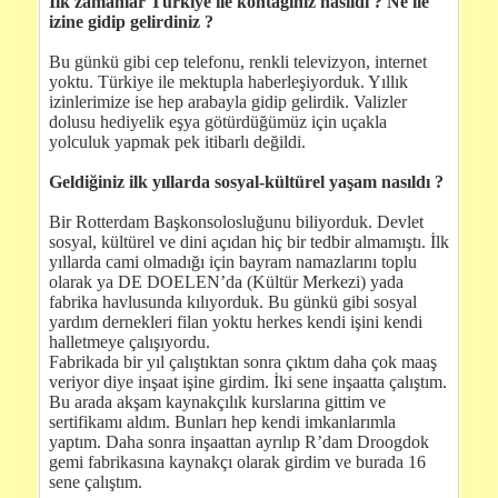
İlk zamanlar Türkiye ile kontağınız nasıldı ? Ne ile
izine gidip gelirdiniz ?
Bu günkü gibi cep telefonu, renkli televizyon, internet
yoktu. Türkiye ile mektupla haberleşiyorduk. Yıllık
izinlerimize ise hep arabayla gidip gelirdik. Valizler
dolusu hediyelik eşya götürdüğümüz için uçakla
yolculuk yapmak pek itibarlı değildi.
Geldiğiniz ilk yıllarda sosyal-kültürel yaşam nasıldı ?
Bir Rotterdam Başkonsolosluğunu biliyorduk. Devlet
sosyal, kültürel ve dini açıdan hiç bir tedbir almamıştı. İlk
yıllarda cami olmadığı için bayram namazlarını toplu
olarak ya DE DOELEN’da (Kültür Merkezi) yada
fabrika havlusunda kılıyorduk. Bu günkü gibi sosyal
yardım dernekleri filan yoktu herkes kendi işini kendi
halletmeye çalışıyordu.
Fabrikada bir yıl çalıştıktan sonra çıktım daha çok maaş
veriyor diye inşaat işine girdim. İki sene inşaatta çalıştım.
Bu arada akşam kaynakçılık kurslarına gittim ve
sertifikamı aldım. Bunları hep kendi imkanlarımla
yaptım. Daha sonra inşaattan ayrılıp R’dam Droogdok
gemi fabrikasına kaynakçı olarak girdim ve burada 16
sene çalıştım.