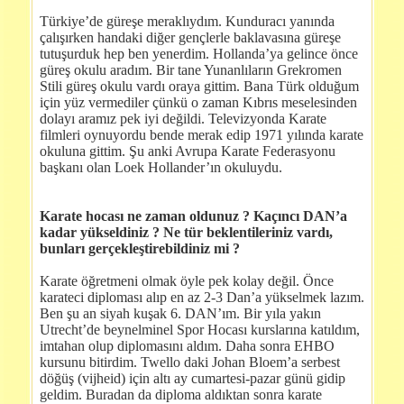
Türkiye’de güreşe meraklıydım. Kunduracı yanında
çalışırken handaki diğer gençlerle baklavasına güreşe
tutuşurduk hep ben yenerdim. Hollanda’ya gelince önce
güreş okulu aradım. Bir tane Yunanlıların Grekromen
Stili güreş okulu vardı oraya gittim. Bana Türk olduğum
için yüz vermediler çünkü o zaman Kıbrıs meselesinden
dolayı aramız pek iyi değildi. Televizyonda Karate
filmleri oynuyordu bende merak edip 1971 yılında karate
okuluna gittim. Şu anki Avrupa Karate Federasyonu
başkanı olan Loek Hollander’ın okuluydu.
Karate hocası ne zaman oldunuz ? Kaçıncı DAN’a
kadar yükseldiniz ? Ne tür beklentileriniz vardı,
bunları gerçekleştirebildiniz mi ?
Karate öğretmeni olmak öyle pek kolay değil. Önce
karateci diploması alıp en az 2-3 Dan’a yükselmek lazım.
Ben şu an siyah kuşak 6. DAN’ım. Bir yıla yakın
Utrecht’de beynelminel Spor Hocası kurslarına katıldım,
imtahan olup diplomasını aldım. Daha sonra EHBO
kursunu bitirdim. Twello daki Johan Bloem’a serbest
döğüş (vijheid) için altı ay cumartesi-pazar günü gidip
geldim. Buradan da diploma aldıktan sonra karate