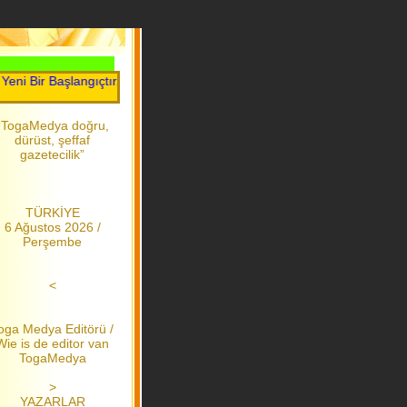
Bir Başlangıçtır.....Toga Medya.....2006 dan bu yana
“TogaMedya doğru,
dürüst, şeffaf
gazetecilik”
TÜRKİYE
6 Ağustos 2026 /
Perşembe
<
oga Medya Editörü /
Wie is de editor van
TogaMedya
>
YAZARLAR