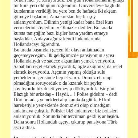
bir kurs yeri olduğunu öğrendim. Üniversiteye bağlı dil
kurslarının verildiği bu yere ben de haftada iki akşam
gitmeye başladım. Ama kurstan hiç bir şey
anlamıyordum. Dilimin yettiği kadar bana özel kurs
vermelerini söyledim. « Olmaz » dediler. Bu sırada
kursta tanıştığım bazı kişiler bana yardım etmeye
başladılar. Anlayacağınız kendi imkanlarımla
Hollandacayı öğrendim.
Bu arada başımdan geçen bir olayı anlatmadan
geçemeyeceğim. İlk geldiğimizde pansiyonun aşçısı
Hollandalıydı ve sadece akşamları yemek veriyordu.
Sabahları reçel ekmek yiyorduk, öğle azığımıza da reçel
ekmek koyuyordu. Aşçının yapmış olduğu sulu
yemeklerin içerisinde hep et vardı. Domuz eti olup
olmadığını soruyorduk o da kızarak bir şeyler
söylüyordu biz de eti yemeyip döküyorduk. Bir gün
Elazığlı bir arkadaş « Haydi… ! Polise gidelim » dedi.
Dört arkadaş yemekleri alıp karakola gittik. El kol
hareketiyle yemeklerde domuz eti olup olmadığını
anlatmaya çalıştık. Polisler bizi anlamıyor biz polisleri
anlamıyorduk. Sonunda bir tercüman geldi iş anlaşıldı.
Daha sonra Hollandalı aşçıyı çıkartıp pansiyona Türk
aşçı aldılar.