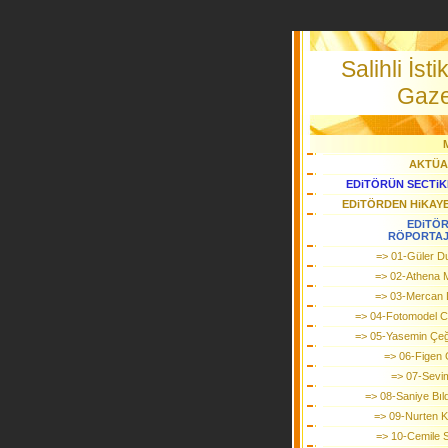
Salihli İstik
Gaze
AKTÜA
EDiTÖRÜN SECTiK
EDiTÖRDEN HiKAY
EDiTÖ
RÖPORTA
=> 01-Güler 
=> 02-Athena 
=> 03-Mercan
=> 04-Fotomodel C
=> 05-Yasemin Çe
=> 06-Figen
=> 07-Sevi
=> 08-Saniye Bıld
=> 09-Nurten Ka
=> 10-Cemile 