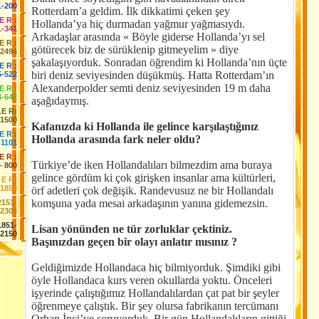
1-200
Rotterdam’a geldim. İlk dikkatimi çeken şey
 E R :
Hollanda’ya hiç durmadan yağmur yağmasıydı.
1-341
Arkadaşlar arasında « Böyle giderse Hollanda’yı sel
 E R :
götürecek biz de sürüklenip gitmeyelim » diye
-2494
şakalaşıyorduk. Sonradan öğrendim ki Hollanda’nın üçte
E R :
biri deniz seviyesinden düşükmüş. Hatta Rotterdam’ın
5-522
Alexanderpolder semti deniz seviyesinden 19 m daha
 E R :
3-642
aşağıdaymış.
LE R:
-1500
Kafanızda ki Hollanda ile gelince karşılaştığınız
E R :
Hollanda arasında fark neler oldu?
-1101
E R :
Türkiye’de iken Hollandalıları bilmezdim ama buraya
- 800
gelince gördüm ki çok girişken insanlar ama kültürleri,
 E R:
-1850
örf adetleri çok değişik. Randevusuz ne bir Hollandalı
komşuna yada mesai arkadaşının yanına gidemezsin.
2151-
2303
1851-
Lisan yönünden ne tür zorluklar çektiniz.
2150
Başınızdan geçen bir olayı anlatır mısınız ?
Geldiğimizde Hollandaca hiç bilmiyorduk. Şimdiki gibi
öyle Hollandaca kurs veren okullarda yoktu. Önceleri
işyerinde çalıştığımız Hollandalılardan çat pat bir şeyler
öğrenmeye çalıştık. Bir şey olursa fabrikanın tercümanı
Orhan İnci’ye soruyorduk. Bir gün Hollandalıların gittiği