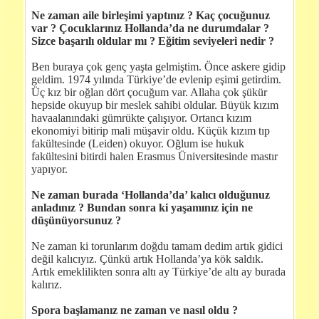
Ne zaman aile birleşimi yaptınız ? Kaç çocuğunuz
var ? Çocuklarınız Hollanda’da ne durumdalar ?
Sizce başarılı oldular mı ? Eğitim seviyeleri nedir ?
Ben buraya çok genç yaşta gelmiştim. Önce askere gidip
geldim. 1974 yılında Türkiye’de evlenip eşimi getirdim.
Üç kız bir oğlan dört çocuğum var. Allaha çok şükür
hepside okuyup bir meslek sahibi oldular. Büyük kızım
havaalanındaki gümrükte çalışıyor. Ortancı kızım
ekonomiyi bitirip mali müşavir oldu. Küçük kızım tıp
fakültesinde (Leiden) okuyor. Oğlum ise hukuk
fakültesini bitirdi halen Erasmus Üniversitesinde mastır
yapıyor.
Ne zaman burada ‘Hollanda’da’ kalıcı olduğunuz
anladınız ? Bundan sonra ki yaşamınız için ne
düşünüyorsunuz ?
Ne zaman ki torunlarım doğdu tamam dedim artık gidici
değil kalıcıyız. Çünkü artık Hollanda’ya kök saldık.
Artık emeklilikten sonra altı ay Türkiye’de altı ay burada
kalırız.
Spora başlamanız ne zaman ve nasıl oldu ?