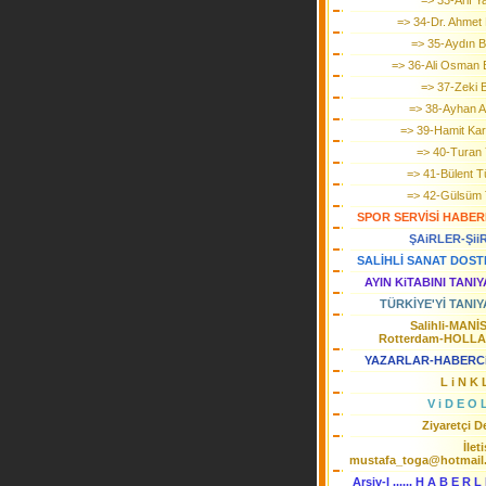
=> 33-Arif Y
=> 34-Dr. Ahmet
=> 35-Aydın 
=> 36-Ali Osman 
=> 37-Zeki 
=> 38-Ayhan 
=> 39-Hamit Ka
=> 40-Turan 
=> 41-Bülent T
=> 42-Gülsüm 
SPOR SERVİSİ HABER
ŞAiRLER-Şii
SALİHLİ SANAT DOST
AYIN KiTABINI TANI
TÜRKİYE'Yİ TANIY
Salihli-MANİ
Rotterdam-HOLL
YAZARLAR-HABERC
L i N K 
V i D E O 
Ziyaretçi De
İlet
mustafa_toga@hotmail
Arşiv-I ...... H A B E R L