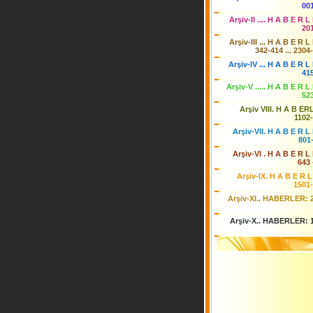
00
Arşiv-II .... H A B E R L
20
Arşiv-III ... H A B E R L
342-414 ... 2304
Arşiv-IV ... H A B E R L 
41
Arşiv-V ..... H A B E R L
52
Arşiv VIII. H A B ER
1102
Arşiv-VII. H A B E R L 
801
Arşiv-VI . H A B E R L 
643 
Arşiv-IX. H A B E R L
1501
Arşiv-XI.. HABERLER: 
Arşiv-X.. HABERLER: 