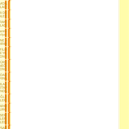
A’DA
LADI
Ri DE
iLER
RAHI
LADI
erine
rIyor
INE 5
IRIM
 FİLM
İ YIL
YONU
TÜRK
NEĞİ
YONU
NDAN
RINA
ILAR
İTAP
INDA
OĞLU
LERİ
ARIM
EURO
SERİ
LERİ
LEDİ
VŞAR