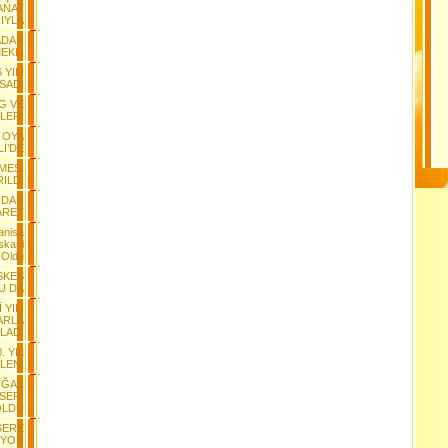
ANAT
IYLA
ADAR
EKLİ
 YILI
SADI
G VE
LERİ
 OYA
Lİ’DE
MESİ
RILDI
NDAN
ARET
anisa
skani
 Oldu
ESKES
U DA
 YILI
ARLA
LADI
. YIL
LENİ
OĞAZ
NSERİ
OLDU
SERE
IYOR