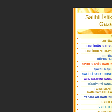
Salihli İstik
Gaze
AKTÜA
EDiTÖRÜN SECTiK
EDiTÖRDEN HiKAY
EDiTÖ
RÖPORTA
SPOR SERVİSİ HABER
ŞAiRLER-Şii
SALİHLİ SANAT DOST
AYIN KiTABINI TANI
TÜRKİYE'Yİ TANIY
Salihli-MANİ
Rotterdam-HOLL
YAZARLAR-HABERC
L i N K 
V i D E O 