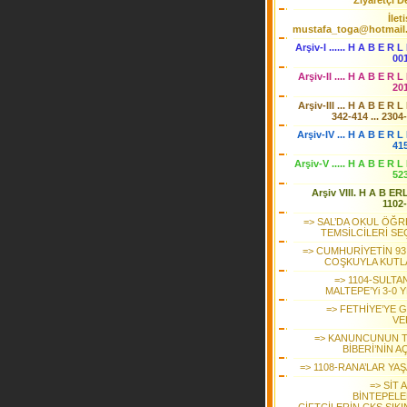
Ziyaretçi De
İlet
mustafa_toga@hotmail
Arşiv-I ...... H A B E R L
00
Arşiv-II .... H A B E R L
20
Arşiv-III ... H A B E R L
342-414 ... 2304
Arşiv-IV ... H A B E R L 
41
Arşiv-V ..... H A B E R L
52
Arşiv VIII. H A B ER
1102
=> SAL’DA OKUL ÖĞR
TEMSİLCİLERİ SE
=> CUMHURİYETİN 93.
COŞKUYLA KUTL
=> 1104-SULTA
MALTEPE’Yi 3-0 
=> FETHİYE’YE 
VE
=> KANUNCUNUN 
BİBERİ’NİN AÇ
=> 1108-RANA’LAR YA
=> SİT 
BİNTEPELE