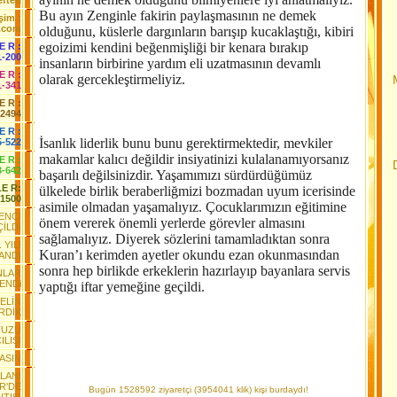
fteri
Bu ayın Zenginle fakirin paylaşmasının ne demek
işim :
.com
olduğunu, küslerle dargınların barışıp kucaklaştığı, kibiri
egoizimi kendini beğenmişliği bir kenara bırakıp
 E R :
1-200
insanların birbirine yardım eli uzatmasının devamlı
 E R :
olarak gercekleştirmeliyiz.
1-341
 E R :
-2494
E R :
İsanlık liderlik bunu bunu gerektirmektedir, mevkiler
5-522
makamlar kalıcı değildir insiyatinizi kulalanamıyorsanız
 E R :
3-642
başarılı değilsinizdir. Yaşamımızı sürdürdüğümüz
LE R:
ülkelede birlik beraberliğmizi bozmadan uyum icerisinde
-1500
asimile olmadan yaşamalıyız. Çocuklarımızın eğitimine
ENCİ
önem vererek önemli yerlerde görevler almasını
ÇİLDİ
sağlamalıyız. Diyerek sözlerini tamamladıktan sonra
 YILI
Kuran’ı kerimden ayetler okundu ezan okunmasından
ANDI
sonra hep birlikde erkeklerin hazırlayıp bayanlara servis
NLAR
YENDi
yaptığı iftar yemeğine geçildi.
GELİN
RDİK
TUZU
ILIŞI
ŞASIN
ALANI
R'DE
Bugün 1528592 ziyaretçi (3954041 klik) kişi burdaydı!