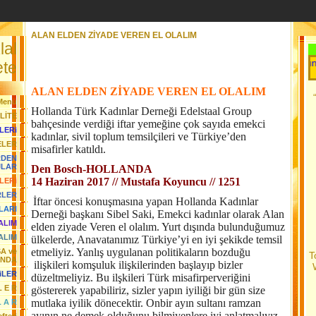
ALAN ELDEN ZİYADE VEREN EL OLALIM
lal
Her Gün Yeni 
te
ALAN ELDEN ZİYADE VEREN EL OLALIM
Menü
Hollanda Türk Kadınlar Derneği Edelstaal Group
LİTE
bahçesinde verdiği iftar yemeğine çok sayıda emekci
LERi
kadınlar, sivil toplum temsilçileri ve Türkiye’den
ELER
misafirler katıldı.
RDEN
JLAR
Den Bosch-HOLLANDA
14 Haziran 2017 //
Mustafa Koyuncu
// 1251
LERi
RLER
İftar öncesi konuşmasına yapan Hollanda Kadınlar
LARI
Derneği başkanı Sibel Saki, Emekci kadınlar olarak Alan
YALIM
elden ziyade Veren el olalım. Yurt dışında bulunduğumuz
ALIM
ülkelerde, Anavatanımız Türkiye’yi en iyi şekikde temsil
etmeliyiz. Yanlış uygulanan politikaların bozduğu
SA ve
T
ANDA
ilişkileri komşuluk ilişkilerinden başlayıp bizler
iLER
düzeltmeliyiz. Bu ilşkileri Türk misafirperveriğini
L E R
göstererek yapabiliriz, sizler yapın iyiliği bir gün size
mutlaka iyilik dönecektir. Onbir ayın sultanı ramzan
L A R
ayının ne demek olduğunu bilmiyenlere iyi anlatmalıyız.