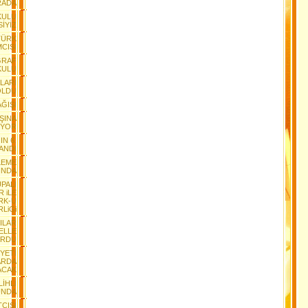
RADA
KULU
SİYİZ
TÜRK
MCISI
ĞRAF
KULU
LARI
OLDU
AĞIŞI
ŞINA
IYOR
N 6.
LANDI
LEME
INDA
UPALI
 iLE
RK-Ü
RLiGi
ILAR
ELLE
URDU
YETİ
ARDA
ACAK
İHLİ
UNDA
TÇISI