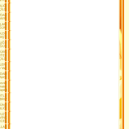
NTISI
RLİĞİ
İLDİ
’DAN
AYRI
ILARI
ĞÜN!
OLDU
AŞTI
DUĞU
ÜĞÜN
TÜRK
NTER
ÇILDI
LER-
ı Var!
RDAM
NASI
Devlet
malar
apildi
UTLU
BRU'
GÜNÜ
NLİĞİ
TUZU
EVİNE
ECEK
LLAR