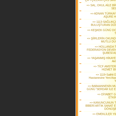
ÇİFTÇİLERİN ÇKS SIKI
=> SAL; OKUL AİLE Bİ
SEÇ
=> ADNAN TÜRKAY
AŞURE H
=> 1113-SAĞLIKÇ
BULUŞTURAN DÜ
=> KEŞKEK GÜNÜ D
T
=> ŞİİRLERİN OKUN
MUTLU D
=> HOLLANDA 
FEDERASYON DEVE
ŞUBESİ A
=> YAŞANMIŞ HİKAYE
Akl
=> TİCF AMSTE
HİZMET Bİ
=> 1119-Salihli 
Hastanesine Yeni Ata
Y
=> BABAANNENİN M
GÜNÜ 'SERDAR İLE E
=> DİYABET 
ETKİ
=> KANUNCUNUN 
BİBERİ ARTIK SANAT 
DÖNÜŞ
=> EMEKLİLER YI