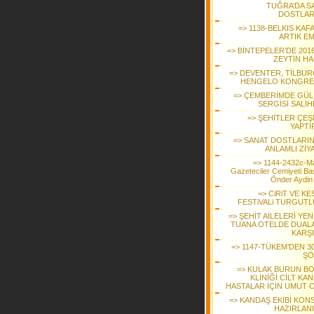
TUĞRA’DA S
DOSTLAR
=> 1138-BELKIS KAF
ARTIK EM
=> BİNTEPELER’DE 2016
ZEYTİN HA
=> DEVENTER, TİLBUR
HENGELO KONGRE
=> ÇEMBERİMDE GÜL
SERGİSİ SALİH
=> ŞEHİTLER ÇEŞ
YAPTI
=> SANAT DOSTLARI
ANLAMLI ZİY
=> 1144-2432c-M
Gazeteciler Cemiyeti Ba
Önder Aydin
=> CiRiT VE K
FESTiVALi TURGUTL
=> ŞEHİT AİLELERİ YENİ
TUANA OTELDE DUAL
KARŞI
=> 1147-TÜKEM’DEN 30
ŞÖ
=> KULAK BURUN B
KLİNİĞİ CİLT KA
HASTALAR İÇİN UMUT 
=> KANDAŞ EKİBİ KON
HAZIRLAN