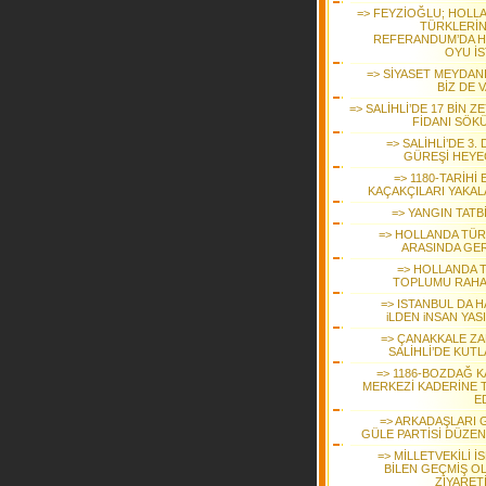
=> FEYZİOĞLU; HOLL
TÜRKLERİ
REFERANDUM’DA H
OYU İS
=> SİYASET MEYDAN
BİZ DE 
=> SALİHLİ’DE 17 BİN Z
FİDANI SÖK
=> SALİHLİ’DE 3.
GÜREŞİ HEYE
=> 1180-TARİHİ
KAÇAKÇILARI YAKAL
=> YANGIN TATB
=> HOLLANDA TÜR
ARASINDA GER
=> HOLLANDA 
TOPLUMU RAHA
=> ISTANBUL DA H
iLDEN iNSAN YAS
=> ÇANAKKALE ZA
SALİHLİ’DE KUTL
=> 1186-BOZDAĞ K
MERKEZİ KADERİNE 
E
=> ARKADAŞLARI 
GÜLE PARTİSİ DÜZEN
=> MİLLETVEKİLİ İ
BİLEN GEÇMİŞ O
ZİYARET