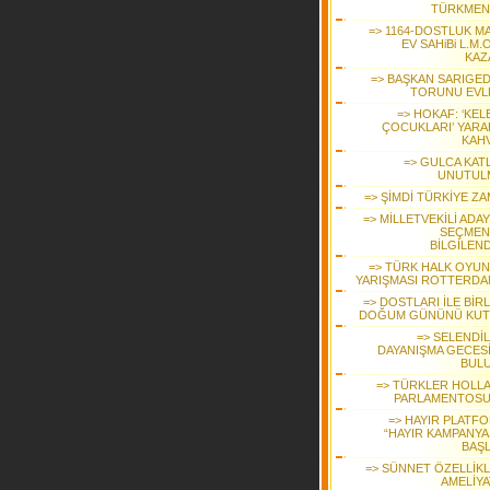
TÜRKMEN
=> 1164-DOSTLUK MA
EV SAHiBi L.M.O
KAZ
=> BAŞKAN SARIGEDİ
TORUNU EVL
=> HOKAF: ‘KEL
ÇOCUKLARI’ YARA
KAHV
=> GULCA KATL
UNUTUL
=> ŞİMDİ TÜRKİYE ZA
=> MİLLETVEKİLİ ADA
SEÇMEN
BİLGİLEND
=> TÜRK HALK OYUN
YARIŞMASI ROTTERDA
=> DOSTLARI İLE BİR
DOĞUM GÜNÜNÜ KUT
=> SELENDİL
DAYANIŞMA GECES
BUL
=> TÜRKLER HOLL
PARLAMENTOS
=> HAYIR PLATF
“HAYIR KAMPANYAS
BAŞL
=> SÜNNET ÖZELLİKLİ
AMELİYA