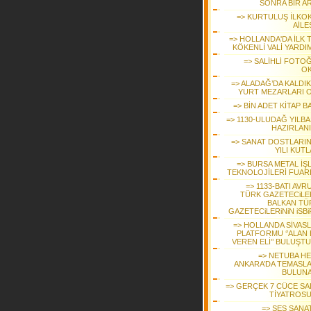
SONRA BİR A
=> KURTULUŞ İLKO
AİLE
=> HOLLANDA'DA İLK 
KÖKENLİ VALİ YARDI
=> SALİHLİ FOTO
O
=> ALADAĞ’DA KALDIK
YURT MEZARLARI 
=> BİN ADET KİTAP B
=> 1130-ULUDAĞ YILBA
HAZIRLAN
=> SANAT DOSTLARINI
YILI KUT
=> BURSA METAL İŞ
TEKNOLOJİLERİ FUAR
=> 1133-BATI AVR
TÜRK GAZETECiLER
BALKAN TÜ
GAZETECiLERiNiN iSBi
=> HOLLANDA SİVASL
PLATFORMU ‘’ALAN 
VEREN ELİ’’ BULUŞT
=> NETUBA HE
ANKARA’DA TEMASL
BULUN
=> GERÇEK 7 CÜCE SAL
TİYATROS
=> SES SANA