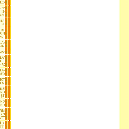
LERİ
CINI
. 3-1
ANDI
K’İN
ENDİ
EBEK
RINA
ALTI
İAMI
MADI
MANI
YLARI
LERİ
İRDİ
LARI
M’DA
LİKTE
LADI
İLER
İNDE
UŞTU
ANDA
UNDA
ORMU
INI”
ATTI
 BİR
TTIR