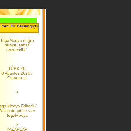
Bir Başlangıçtır.....Toga Medya.....2006 dan bu yana
“TogaMedya doğru,
dürüst, şeffaf
gazetecilik”
TÜRKİYE
8 Ağustos 2026 /
Cumartesi
<
oga Medya Editörü /
Wie is de editor van
TogaMedya
>
YAZARLAR