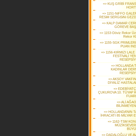
=> KUŞ GRİBİ FRANS
HORT
=> 1151-NiFFO GALE
RESiM SERGiSiNi GEZD
=> KALP DAMAR CER
GÖREVE BAŞ
=> 1153-Döviz Rekor Üz
Rekor KI
=> 1155-SGK PRIMLER
PUAN IND
=> 1156-KIRMIZI LALE
FESTİVALİ YEN
RESEPSİ
=> HOLLANDA 
KADINLAR DER
RESEPSİ
=> AKSOY VAKFI
DİYALİZ HASTALA
=> EDEBİYATÇ
ÇUKUROVA 10. TÜYAP K
FUAR
=> ALİ AĞA
BİLİNMEYEN
=> HOLLANDA’NIN T
İHRACATI 85 MİLYAR 
=> 1162-TSM KON
MÜZİKSEVER
BÜYÜ
=> DADALOĞLU VE A