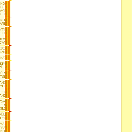
ANDA
NDEN
AYIR
TEDİ
INDA
VARIZ
EYTİN
ÜLDÜ
 DEVE
CANI
 ESER
ANDI
İKATI
KİYE
İLİM
TÜRK
TSIZ
ANGi
IYOR
FERİ
ANDI
AYAK
TERK
DİLDİ
GÜLE
LEDİ
SMAİL
LSUN
İNDE