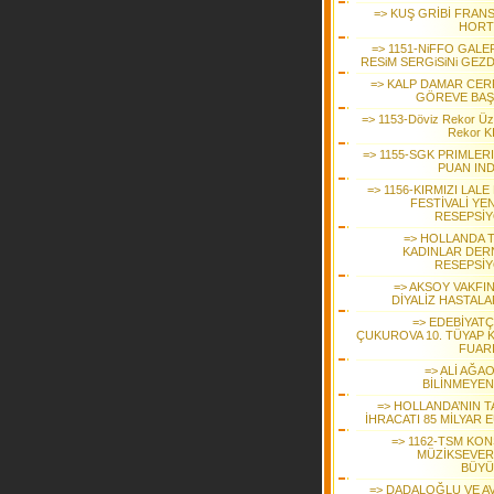
=> KUŞ GRİBİ FRANS
HORT
=> 1151-NiFFO GALE
RESiM SERGiSiNi GEZD
=> KALP DAMAR CER
GÖREVE BAŞ
=> 1153-Döviz Rekor Üz
Rekor KI
=> 1155-SGK PRIMLER
PUAN IND
=> 1156-KIRMIZI LALE
FESTİVALİ YEN
RESEPSİ
=> HOLLANDA 
KADINLAR DER
RESEPSİ
=> AKSOY VAKFI
DİYALİZ HASTALA
=> EDEBİYATÇ
ÇUKUROVA 10. TÜYAP K
FUAR
=> ALİ AĞA
BİLİNMEYEN
=> HOLLANDA’NIN T
İHRACATI 85 MİLYAR 
=> 1162-TSM KON
MÜZİKSEVER
BÜYÜ
=> DADALOĞLU VE A