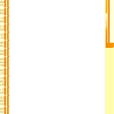
ANAT
IYLA
ADAR
EKLİ
 YILI
SADI
G VE
LERİ
 OYA
Lİ’DE
MESİ
RILDI
NDAN
ARET
anisa
skani
 Oldu
ESKES
U DA
 YILI
ARLA
LADI
. YIL
LENİ
OĞAZ
NSERİ
OLDU
SERE
IYOR