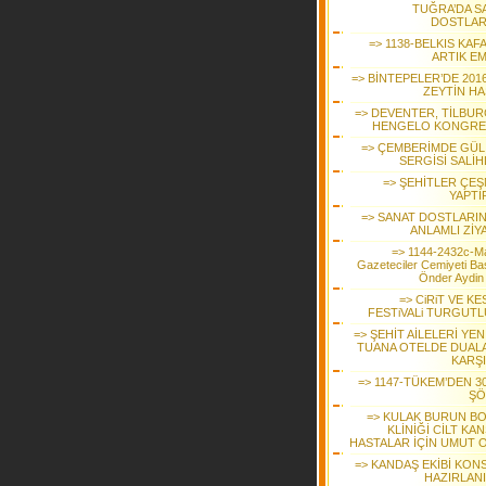
TUĞRA’DA S
DOSTLAR
=> 1138-BELKIS KAF
ARTIK EM
=> BİNTEPELER’DE 2016
ZEYTİN HA
=> DEVENTER, TİLBUR
HENGELO KONGRE
=> ÇEMBERİMDE GÜL
SERGİSİ SALİH
=> ŞEHİTLER ÇEŞ
YAPTI
=> SANAT DOSTLARI
ANLAMLI ZİY
=> 1144-2432c-M
Gazeteciler Cemiyeti Ba
Önder Aydin
=> CiRiT VE K
FESTiVALi TURGUTL
=> ŞEHİT AİLELERİ YENİ
TUANA OTELDE DUAL
KARŞI
=> 1147-TÜKEM’DEN 30
ŞÖ
=> KULAK BURUN B
KLİNİĞİ CİLT KA
HASTALAR İÇİN UMUT 
=> KANDAŞ EKİBİ KON
HAZIRLAN