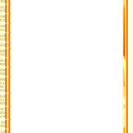
RADA
KULU
SİYİZ
TÜRK
MCISI
ĞRAF
KULU
LARI
OLDU
AĞIŞI
ŞINA
IYOR
N 6.
LANDI
LEME
INDA
UPALI
 iLE
RK-Ü
RLiGi
ILAR
ELLE
URDU
YETİ
ARDA
ACAK
İHLİ
UNDA
TÇISI