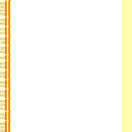
ANDA
NDEN
AYIR
TEDİ
INDA
VARIZ
EYTİN
ÜLDÜ
 DEVE
CANI
 ESER
ANDI
İKATI
KİYE
İLİM
TÜRK
TSIZ
ANGi
IYOR
FERİ
ANDI
AYAK
TERK
DİLDİ
GÜLE
LEDİ
SMAİL
LSUN
İNDE