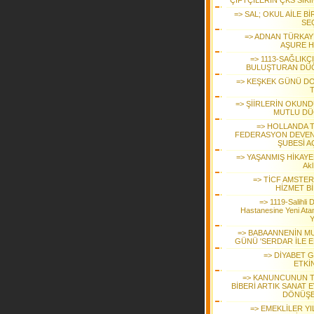
ÇİFTÇİLERİN ÇKS SIKI
=> SAL; OKUL AİLE Bİ
SEÇ
=> ADNAN TÜRKAY
AŞURE H
=> 1113-SAĞLIKÇ
BULUŞTURAN DÜ
=> KEŞKEK GÜNÜ D
T
=> ŞİİRLERİN OKUN
MUTLU D
=> HOLLANDA 
FEDERASYON DEVE
ŞUBESİ A
=> YAŞANMIŞ HİKAYE
Akl
=> TİCF AMSTE
HİZMET Bİ
=> 1119-Salihli 
Hastanesine Yeni Ata
Y
=> BABAANNENİN M
GÜNÜ 'SERDAR İLE E
=> DİYABET 
ETKİ
=> KANUNCUNUN 
BİBERİ ARTIK SANAT 
DÖNÜŞ
=> EMEKLİLER YI