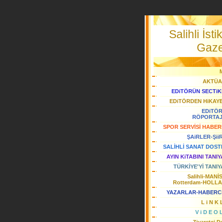
Salihli İstik
Gaze
AKTÜA
EDiTÖRÜN SECTiK
EDiTÖRDEN HiKAY
EDiTÖ
RÖPORTA
SPOR SERVİSİ HABER
ŞAiRLER-Şii
SALİHLİ SANAT DOST
AYIN KiTABINI TANI
TÜRKİYE'Yİ TANIY
Salihli-MANİ
Rotterdam-HOLL
YAZARLAR-HABERC
L i N K 
V i D E O 