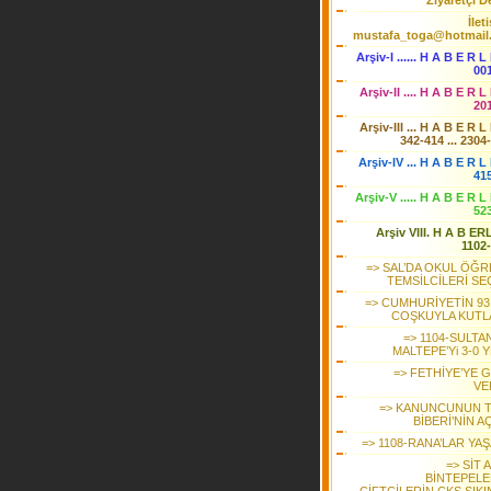
Ziyaretçi De
İlet
mustafa_toga@hotmail
Arşiv-I ...... H A B E R L
00
Arşiv-II .... H A B E R L
20
Arşiv-III ... H A B E R L
342-414 ... 2304
Arşiv-IV ... H A B E R L 
41
Arşiv-V ..... H A B E R L
52
Arşiv VIII. H A B ER
1102
=> SAL’DA OKUL ÖĞR
TEMSİLCİLERİ SE
=> CUMHURİYETİN 93.
COŞKUYLA KUTL
=> 1104-SULTA
MALTEPE’Yi 3-0 
=> FETHİYE’YE 
VE
=> KANUNCUNUN 
BİBERİ’NİN AÇ
=> 1108-RANA’LAR YA
=> SİT 
BİNTEPELE