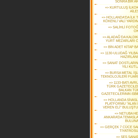
SONRA BİR A
=> KURTULUŞ İLKO
AİLE
=> HOLLANDA'DA İLK 
KÖKENLİ VALİ YARDI
=> SALİHLİ FOTO
O
=> ALADAĞ’DA KALDIK
YURT MEZARLARI 
=> BİN ADET KİTAP B
=> 1130-ULUDAĞ YILBA
HAZIRLAN
=> SANAT DOSTLARINI
YILI KUT
=> BURSA METAL İŞ
TEKNOLOJİLERİ FUAR
=> 1133-BATI AVR
TÜRK GAZETECiLER
BALKAN TÜ
GAZETECiLERiNiN iSBi
=> HOLLANDA SİVASL
PLATFORMU ‘’ALAN 
VEREN ELİ’’ BULUŞT
=> NETUBA HE
ANKARA’DA TEMASL
BULUN
=> GERÇEK 7 CÜCE SAL
TİYATROS
=> SES SANA