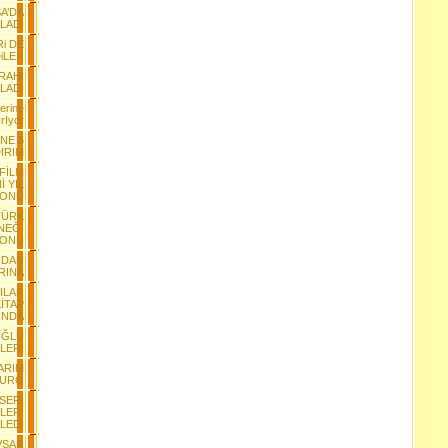
A’DA
LADI
Ri DE
iLER
RAHI
LADI
erine
rIyor
INE 5
IRIM
 FİLM
İ YIL
YONU
TÜRK
NEĞİ
YONU
NDAN
RINA
ILAR
İTAP
INDA
OĞLU
LERİ
ARIM
EURO
SERİ
LERİ
LEDİ
VŞAR