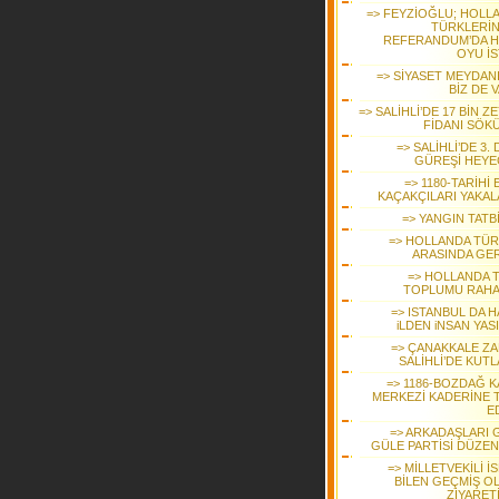
=> FEYZİOĞLU; HOLL
TÜRKLERİ
REFERANDUM’DA H
OYU İS
=> SİYASET MEYDAN
BİZ DE 
=> SALİHLİ’DE 17 BİN Z
FİDANI SÖK
=> SALİHLİ’DE 3.
GÜREŞİ HEYE
=> 1180-TARİHİ
KAÇAKÇILARI YAKAL
=> YANGIN TATB
=> HOLLANDA TÜR
ARASINDA GER
=> HOLLANDA 
TOPLUMU RAHA
=> ISTANBUL DA H
iLDEN iNSAN YAS
=> ÇANAKKALE ZA
SALİHLİ’DE KUTL
=> 1186-BOZDAĞ K
MERKEZİ KADERİNE 
E
=> ARKADAŞLARI 
GÜLE PARTİSİ DÜZEN
=> MİLLETVEKİLİ İ
BİLEN GEÇMİŞ O
ZİYARET