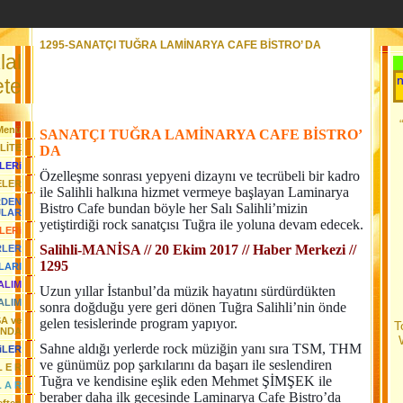
1295-SANATÇI TUĞRA LAMİNARYA CAFE BİSTRO’ DA
lal
Her Gün Yeni 
te
Menü
SANATÇI TUĞRA LAMİNARYA CAFE BİSTRO’
LİTE
DA
LERi
Özelleşme sonrası yepyeni dizaynı ve tecrübeli bir kadro
ELER
ile Salihli halkına hizmet vermeye başlayan Laminarya
RDEN
Bistro Cafe bundan böyle her Salı Salihli’mizin
JLAR
yetiştirdiği rock sanatçısı Tuğra ile yoluna devam edecek.
LERi
Salihli-MANİSA // 20 Ekim 2017 // Haber Merkezi //
RLER
1295
LARI
YALIM
Uzun yıllar İstanbul’da müzik hayatını sürdürdükten
ALIM
sonra doğduğu yere geri dönen Tuğra Salihli’nin önde
SA ve
gelen tesislerinde program yapıyor.
T
ANDA
Sahne aldığı yerlerde rock müziğin yanı sıra TSM, THM
iLER
ve günümüz pop şarkılarını da başarı ile seslendiren
L E R
Tuğra ve kendisine eşlik eden Mehmet ŞİMŞEK ile
L A R
beraber daha ilk gecesinde Laminarya Cafe Bistro’da