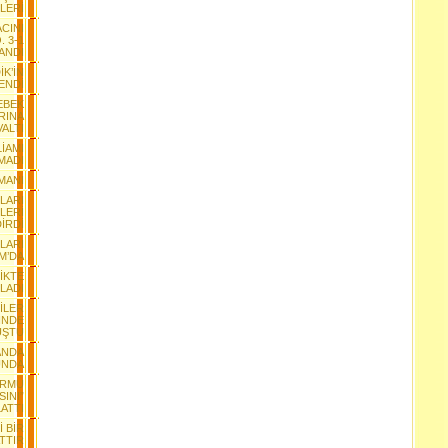
LERİ
CINI
. 3-1
ANDI
K’İN
ENDİ
EBEK
RINA
ALTI
İAMI
MADI
MANI
YLARI
LERİ
İRDİ
LARI
M’DA
LİKTE
LADI
İLER
İNDE
UŞTU
ANDA
UNDA
ORMU
INI”
ATTI
 BİR
TTIR