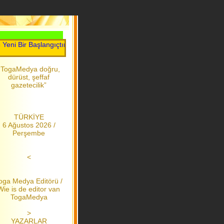
Bir Başlangıçtır.....Toga Medya.....2006 dan bu yana
“TogaMedya doğru,
dürüst, şeffaf
gazetecilik”
TÜRKİYE
6 Ağustos 2026 /
Perşembe
<
oga Medya Editörü /
Wie is de editor van
TogaMedya
>
YAZARLAR