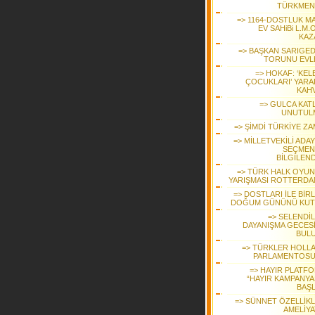
TÜRKMEN
=> 1164-DOSTLUK MA
EV SAHiBi L.M.O
KAZ
=> BAŞKAN SARIGEDİ
TORUNU EVL
=> HOKAF: ‘KEL
ÇOCUKLARI’ YARA
KAHV
=> GULCA KATL
UNUTUL
=> ŞİMDİ TÜRKİYE ZA
=> MİLLETVEKİLİ ADA
SEÇMEN
BİLGİLEND
=> TÜRK HALK OYUN
YARIŞMASI ROTTERDA
=> DOSTLARI İLE BİR
DOĞUM GÜNÜNÜ KUT
=> SELENDİL
DAYANIŞMA GECES
BUL
=> TÜRKLER HOLL
PARLAMENTOS
=> HAYIR PLATF
“HAYIR KAMPANYAS
BAŞL
=> SÜNNET ÖZELLİKLİ
AMELİYA