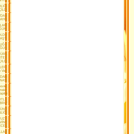
NTISI
RLİĞİ
İLDİ
’DAN
AYRI
ILARI
ĞÜN!
OLDU
AŞTI
DUĞU
ÜĞÜN
TÜRK
NTER
ÇILDI
LER-
ı Var!
RDAM
NASI
Devlet
malar
apildi
UTLU
BRU'
GÜNÜ
NLİĞİ
TUZU
EVİNE
ECEK
LLAR