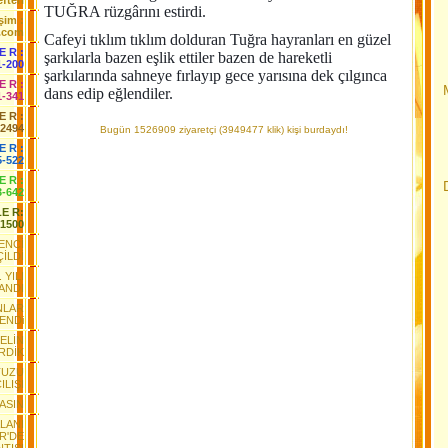
fteri
TUĞRA rüzgârını estirdi.
işim :
.com
Cafeyi tıklım tıklım dolduran Tuğra hayranları en güzel
 E R :
şarkılarla bazen eşlik ettiler bazen de hareketli
1-200
şarkılarında sahneye fırlayıp gece yarısına dek çılgınca
 E R :
dans edip eğlendiler.
1-341
 E R :
-2494
Bugün 1526909 ziyaretçi (3949477 klik) kişi burdaydı!
E R :
5-522
 E R :
3-642
LE R:
-1500
ENCİ
ÇİLDİ
 YILI
ANDI
NLAR
YENDi
GELİN
RDİK
TUZU
ILIŞI
ŞASIN
ALANI
R'DE