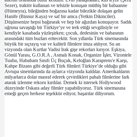
00
Sezer), traktör kullanan ve telsizle konuşan müthiş bir babaanne 
(Hümeyra), bileğinden boğazına kadar bilezikle dolaşan gelin 
Hanife (Binnur Kaya) ve saf bir amca (Yetkin Dikinciler). 
LCİLERİ SEÇİLDİ
Düşünsenize hepsi bağırarak ve hep bir ağızdan konuşuyor. Sadık 
uğruna savaştığı bir Türkiye’ye ve terk ettiği sevgilisiyle ve 
ŞKUYLA KUTLANDI
kendiyle kasabada yüzleşirken; çocuk, dedesinin ve babasının 
arasındaki tüm buzları eritecektir. 
Son yıllarda Türk sinemasında 
 3-0 YENDi
büyük bir sıçrayış var ve kaliteli filmlere imza atılıyor. Su an 
vizyonda olan Kurtlar Vadisi Irak gişe rekorları kırıyor. Eşkiya, 
Gönül Yarası, G.O.R.A , Asmalı Konak, Organize Íşler, Vizontele 
Tuuba, Hababam Sınıfı Üç Buçuk, Keloğlan Karaprens'e Karşı, 
Kahpe Bizans gibi değerli Türk filmleri Türkiye’de olduğu gibi 
İN AÇILIŞI
Avrupa sinemlarında da aylarca vizyonda kaldılar. Amerikalıların 
milyarlarca dolar masraf ederek çevirdikleri pahalı filmlerine fark 
atarak izlenme rekoru kırdılar. Demek ki istersek Hollywood 
düzeyinde Oskara aday filmler yapabiliyoruz. Türk sinemasına 
emeği geçen herkese teşekkür ediyor, başarılar diliyorum. 
FTÇİLERİN ÇKS SIKINTISI
LDİ
 HAYRI
TURAN DÜĞÜN!