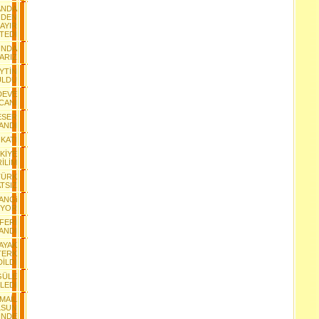
ANDA
NDEN
AYIR
TEDİ
INDA
VARIZ
EYTİN
ÜLDÜ
 DEVE
CANI
 ESER
ANDI
İKATI
KİYE
İLİM
TÜRK
TSIZ
ANGi
IYOR
FERİ
ANDI
AYAK
TERK
DİLDİ
GÜLE
LEDİ
SMAİL
LSUN
İNDE