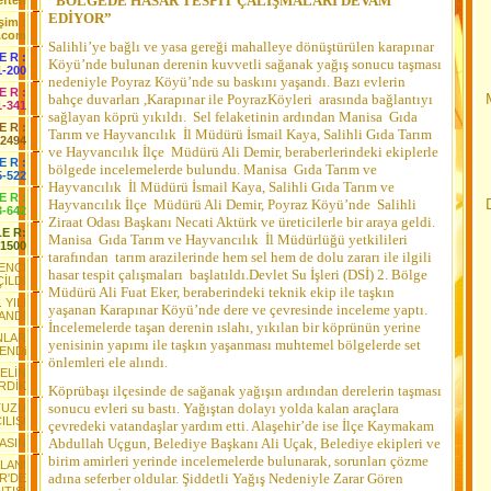
“BÖLGEDE HASAR TESPİT ÇALIŞMALARI DEVAM
fteri
EDİYOR”
işim :
.com
Salihli’ye bağlı ve yasa gereği mahalleye dönüştürülen karapınar
 E R :
Köyü’nde bulunan derenin kuvvetli sağanak yağış sonucu taşması
1-200
nedeniyle Poyraz Köyü’nde su baskını yaşandı. Bazı evlerin
 E R :
bahçe duvarları ,Karapınar ile PoyrazKöyleri arasında bağlantıyı
1-341
sağlayan köprü yıkıldı.
Sel felaketinin ardından Manisa Gıda
 E R :
Tarım ve Hayvancılık İl Müdürü İsmail Kaya, Salihli Gıda Tarım
-2494
ve Hayvancılık İlçe Müdürü Ali Demir, beraberlerindeki ekiplerle
E R :
bölgede incelemelerde bulundu. Manisa Gıda Tarım ve
5-522
Hayvancılık İl Müdürü İsmail Kaya, Salihli Gıda Tarım ve
 E R :
Hayvancılık İlçe Müdürü Ali Demir, Poyraz Köyü’nde Salihli
3-642
Ziraat Odası Başkanı Necati Aktürk ve üreticilerle bir araya geldi.
LE R:
Manisa Gıda Tarım ve Hayvancılık İl Müdürlüğü yetkilileri
-1500
tarafından tarım arazilerinde hem sel hem de dolu zararı ile ilgili
ENCİ
hasar tespit çalışmaları başlatıldı.Devlet Su İşleri (DSİ) 2. Bölge
ÇİLDİ
Müdürü Ali Fuat Eker, beraberindeki teknik ekip ile taşkın
 YILI
yaşanan Karapınar Köyü’nde dere ve çevresinde inceleme yaptı.
ANDI
İncelemelerde taşan derenin ıslahı, yıkılan bir köprünün yerine
NLAR
yenisinin yapımı ile taşkın yaşanması muhtemel bölgelerde set
YENDi
önlemleri ele alındı.
GELİN
RDİK
Köprübaşı ilçesinde de sağanak yağışın ardından derelerin taşması
sonucu evleri su bastı. Yağıştan dolayı yolda kalan araçlara
TUZU
ILIŞI
çevredeki vatandaşlar yardım etti. Alaşehir’de ise İlçe Kaymakam
Abdullah Uçgun, Belediye Başkanı Ali Uçak, Belediye ekipleri ve
ŞASIN
birim amirleri yerinde incelemelerde bulunarak, sorunları çözme
ALANI
adına seferber oldular. Şiddetli Yağış Nedeniyle Zarar Gören
R'DE