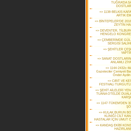
TUĞRA’DA S
DOSTLAR
=> 1138-BELKIS KAF
ARTIK EM
=> BİNTEPELER’DE 2016
ZEYTİN HA
=> DEVENTER, TİLBUR
HENGELO KONGRE
=> ÇEMBERİMDE GÜL
SERGİSİ SALİH
=> ŞEHİTLER ÇEŞ
YAPTI
=> SANAT DOSTLARI
ANLAMLI ZİY
=> 1144-2432c-M
Gazeteciler Cemiyeti Ba
Önder Aydin
=> CiRiT VE K
FESTiVALi TURGUTL
=> ŞEHİT AİLELERİ YENİ
TUANA OTELDE DUAL
KARŞI
=> 1147-TÜKEM’DEN 30
ŞÖ
=> KULAK BURUN B
KLİNİĞİ CİLT KA
HASTALAR İÇİN UMUT 
=> KANDAŞ EKİBİ KON
HAZIRLAN