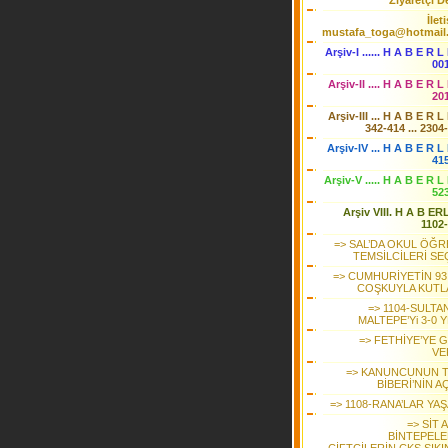
Ziyaretçi De
İlet
mustafa_toga@hotmail
Arşiv-I ...... H A B E R L
00
Arşiv-II .... H A B E R L
20
Arşiv-III ... H A B E R L
342-414 ... 2304
Arşiv-IV ... H A B E R L 
41
Arşiv-V ..... H A B E R L
52
Arşiv VIII. H A B ER
1102
=> SAL’DA OKUL ÖĞR
TEMSİLCİLERİ SE
=> CUMHURİYETİN 93.
COŞKUYLA KUTL
=> 1104-SULTA
MALTEPE’Yi 3-0 
=> FETHİYE’YE 
VE
=> KANUNCUNUN 
BİBERİ’NİN AÇ
=> 1108-RANA’LAR YA
=> SİT 
BİNTEPELE