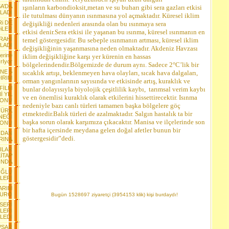
A’DA
ışınların karbondioksit,metan ve su buharı gibi sera gazları etkisi
LADI
ile tutulması dünyanın ısınmasına yol açmaktadır. Küresel iklim
Ri DE
değişikliği nedenleri arasında olan bu ısınmaya sera
iLER
etkisi denir.Sera etkisi ile yaşanan bu ısınma, küresel ısınmanın en
RAHI
temel göstergesidir. Bu sebeple ısınmanın artması, küresel iklim
LADI
değişikliğinin yaşanmasına neden olmaktadır. A
kdeniz Havzası
erine
iklim değişikliğine karşı yer kürenin en hassas
rIyor
bölgelerindendir.Bölgemizde de durum aynı. Sadece 2°C’lik bir
INE 5
sıcaklık artışı, beklenmeyen hava olayları, sıcak hava dalgaları,
IRIM
orman yangınlarının sayısında ve etkisinde artış, kuraklık ve
 FİLM
bunlar dolayısıyla biyolojik çeşitlilik kaybı, tarımsal verim kaybı
İ YIL
ve en önemlisi kuraklık olarak etkilerini hissettirecektir.
Isınma
YONU
nedeniyle bazı canlı türleri tamamen başka bölgelere göç
TÜRK
etmektedir.Balık türleri de azalmaktadır. Salgın hastalık ta bir
NEĞİ
başka sorun olarak karşımıza çıkacaktır. Manisa ve ilçelerinde son
YONU
bir hafta içersinde meydana gelen doğal afetler bunun bir
NDAN
göstergesidir”dedi.
RINA
ILAR
İTAP
INDA
OĞLU
LERİ
ARIM
EURO
Bugün 1528697 ziyaretçi (3954153 klik) kişi burdaydı!
SERİ
LERİ
LEDİ
VŞAR