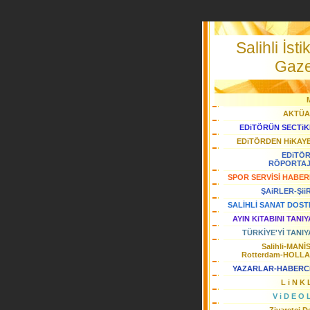
Salihli İstik
Gaze
AKTÜA
EDiTÖRÜN SECTiK
EDiTÖRDEN HiKAY
EDiTÖ
RÖPORTA
SPOR SERVİSİ HABER
ŞAiRLER-Şii
SALİHLİ SANAT DOST
AYIN KiTABINI TANI
TÜRKİYE'Yİ TANIY
Salihli-MANİ
Rotterdam-HOLL
YAZARLAR-HABERC
L i N K 
V i D E O 