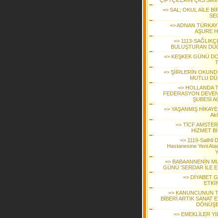
ÇİFTÇİLERİN ÇKS SIKI
=> SAL; OKUL AİLE Bİ
SEÇ
=> ADNAN TÜRKAY
AŞURE H
=> 1113-SAĞLIKÇ
BULUŞTURAN DÜ
=> KEŞKEK GÜNÜ D
T
=> ŞİİRLERİN OKUN
MUTLU D
=> HOLLANDA 
FEDERASYON DEVE
ŞUBESİ A
=> YAŞANMIŞ HİKAYE
Akl
=> TİCF AMSTE
HİZMET Bİ
=> 1119-Salihli 
Hastanesine Yeni Ata
Y
=> BABAANNENİN M
GÜNÜ 'SERDAR İLE E
=> DİYABET 
ETKİ
=> KANUNCUNUN 
BİBERİ ARTIK SANAT 
DÖNÜŞ
=> EMEKLİLER YI