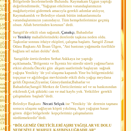
NTISI
Bölgelerde İncelemelerde Bulundu. Kaymakam Uçgun yaptığı
değerlendirmede, "Yağıştan etkilenen vatandaşlarımızın
RLİĞİ
İLDİ
mağduriyetini gidermek amacıyla gerekli adımlar atılıyor,
Kaymakamlık ve Belediye olarak bütün imkanlarımızla
’DAN
AYRI
vatandaşlarımızın yanındayız. Tüm hemşehrilerimize geçmiş
olsun. Allah beterinden korusun" dedi.
ILARI
ĞÜN!
Sarıgöl'de etkili olan
sağanak,
Çanakçı
, Bahadırlar
OLDU
ve
Yeniköy
mahallelerindeki derelerde taşkına neden oldu.
AŞTI
Taşkınlar sonrası itfaiye ekipleri, çalışma başlattı. Sarıgöl Ziraat
DUĞU
Odası Başkanı Ali İhsan Ülgen, "Ani bastıran yağmurda özellikle
ÜĞÜN
bağlara sel suları doldu" dedi.
TÜRK
NTER
Sarıgölde üreticilerden Serhat Askkaya ise yaptığı
ÇILDI
açıklamada,”Bölgemiz ve İlçemiz bir süredir süreli yağmur'ların
LER-
etkisi altında.Önceki gün akşam saatlerinde başlayan sağnak
ı Var!
yağışta Yeniköy ‘de yol ulaşıma kapandı.Yine bu bölgemizdeki
RDAM
topçınar ve ağılıboğaz mevkisinde etkili dolu yağışı meydana
NASI
geldi.Özpınar,Ziyanlar, Güneydamlar,Baharlar ve
Devlet
Bahadırlar,Sarıgöl Merkez de Üreticilerimiz sel ve su baskınından
malar
etkilendi.Çok şükürki can ve mal kaybı yok. Yetkililer gerekli
apildi
çalışmalara başladı”dedi.
UTLU
BRU'
Belediye Başkanı
Necati Selçuk
ise "Yeniköy ‘de derenin taşması
GÜNÜ
sonucu ulaşımı sağlayan köprü yıkılmış. Aşırı yağıştan hasar
NLİĞİ
gören diğer bölgelerde kepçelerimiz çalışmalarını
TUZU
sürdürmektedir”dedi.
EVİNE
ECEK
“BÖLGEMİZ ÜRETİCİLERİ AŞIRI YAĞIŞLAR VE DOLU
LLAR
NEDENİYLE MAHSUL KAYBINA UĞRADILAR”