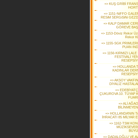
=> KUŞ GRİBİ FRANS
HORT
=> 1151-NiFFO GALE
RESiM SERGiSiNi GEZD
=> KALP DAMAR CER
GÖREVE BAŞ
=> 1153-Döviz Rekor Üz
Rekor KI
=> 1155-SGK PRIMLER
PUAN IND
=> 1156-KIRMIZI LALE
FESTİVALİ YEN
RESEPSİ
=> HOLLANDA 
KADINLAR DER
RESEPSİ
=> AKSOY VAKFI
DİYALİZ HASTALA
=> EDEBİYATÇ
ÇUKUROVA 10. TÜYAP K
FUAR
=> ALİ AĞA
BİLİNMEYEN
=> HOLLANDA’NIN T
İHRACATI 85 MİLYAR 
=> 1162-TSM KON
MÜZİKSEVER
BÜYÜ
=> DADALOĞLU VE A