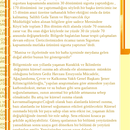
ANAT
sigortası kapsamında arazinin 30 dönümünü sigorta yaptırdığını ,
IYLA
170 dönümünü ise yaptırmadığını söyledi.bir başka üreticimiz ise
ADAR
15 dönüm arazi üzerine tarhanalık biber ektiğini onda da ürün
EKLİ
kalmamış. Salihli Gıda Tarım ve Hayvancılık ilçe
 YILI
Müdürlüğü’nden alınan bilgilere göre sadece Mersindere
SADI
Köyü’nde toplam 3 Bin dönüm ekili alanda yüzde 70 oranında
G VE
zarar var. Bu oran diğer köylerde ise yüzde 30 ile yüzde 70
LERİ
arasında değişmektedir. Bölgede başlatılan hasar tespit çalışmaları
 OYA
devam ediyor. Üreticilerimizden ricamız tarım Sigortası
Lİ’DE
kapsamında mutlaka ürününü sigorta yaptırsın”dedi.
MESİ
“Manisa ve ilçelerinde son bir hafta içersinde meydana gelen
RILDI
doğal afetler bunun bir göstergesidir”
NDAN
ARET
Bölgemizde son yıllarda yaşanan Kuraklık ve İklimlerin
anisa
değişimin küresel ısınma adı altında ele alınmasının mümkün
skani
olduğunu belirten Gediz Havzası Erozyonla Mücadele,
 Oldu
Ağaçlandırma, Çevre ve Kalkınma Vakfı Genel Başkanı Şener
ESKES
Kilimcigöldelioğlu,”yapılan araştırmalara göre atmosfere yayılan
U DA
karbondioksit, metan ve su buharı gibi sera gazlarının
 YILI
soğurulamaması, ısının anormal bir şekilde artmasına sebep
ARLA
LADI
olmaktadır. Bu artış ise küresel ısınma olarak
kavramsallaşmıştır.Coğrafi olarak bazı alanlarda küresel ısınma,
. YIL
LENİ
bazı alanlarda ise küresel soğumanın etkileri görülecektir. Küresel
ısınmada büyük bir paya sahip olan sera etkisi ise, yaşanan iklim
OĞAZ
NSERİ
değişikliğinde önemli bir role sahip.
Sera etkisini kısaca şu
OLDU
şekilde açıklayabiliriz: Güneş ışınlarının bir bölümü yeryüzünden
SERE
yansıdıktan sonra uzaya geri dönerken bir bölümü de yeryüzü
IYOR
tarafından emilir. Yeryüzünden ışıyan uzun dalgalı