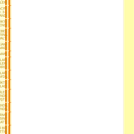
LERİ
CINI
. 3-1
ANDI
K’İN
ENDİ
EBEK
RINA
ALTI
İAMI
MADI
MANI
YLARI
LERİ
İRDİ
LARI
M’DA
LİKTE
LADI
İLER
İNDE
UŞTU
ANDA
UNDA
ORMU
INI”
ATTI
 BİR
TTIR