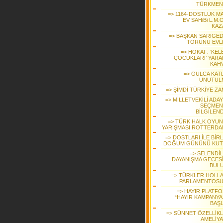
TÜRKMEN
=> 1164-DOSTLUK MA
EV SAHiBi L.M.O
KAZ
=> BAŞKAN SARIGEDİ
TORUNU EVL
=> HOKAF: ‘KEL
ÇOCUKLARI’ YARA
KAHV
=> GULCA KATL
UNUTUL
=> ŞİMDİ TÜRKİYE ZA
=> MİLLETVEKİLİ ADA
SEÇMEN
BİLGİLEND
=> TÜRK HALK OYUN
YARIŞMASI ROTTERDA
=> DOSTLARI İLE BİR
DOĞUM GÜNÜNÜ KUT
=> SELENDİL
DAYANIŞMA GECES
BUL
=> TÜRKLER HOLL
PARLAMENTOS
=> HAYIR PLATF
“HAYIR KAMPANYAS
BAŞL
=> SÜNNET ÖZELLİKLİ
AMELİYA