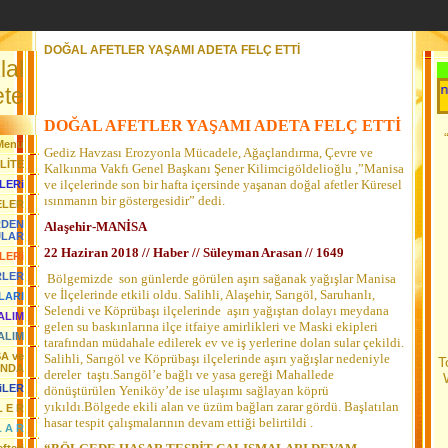
DOĞAL AFETLER YAŞAMI ADETA FELÇ ETTİ
lal
Her Gün Yeni 
te
DOĞAL AFETLER YAŞAMI ADETA FELÇ ETTİ
Menü
Gediz Havzası Erozyonla Mücadele, Ağaçlandırma, Çevre ve
LİTE
Kalkınma Vakfı Genel Başkanı Şener Kilimcigöldelioğlu ,”Manisa
ve ilçelerinde son bir hafta içersinde yaşanan doğal afetler Küresel
LERi
ısınmanın bir göstergesidir” dedi.
ELER
RDEN
Alaşehir-MANİSA
JLAR
22 Haziran 2018 // Haber // Süleyman Arasan // 1649
LERi
RLER
Bölgemizde son günlerde görülen aşırı sağanak yağışlar Manisa
ve İlçelerinde etkili oldu. Salihli, Alaşehir, Sarıgöl, Saruhanlı,
LARI
Selendi ve Köprübaşı ilçelerinde aşırı yağıştan dolayı meydana
YALIM
gelen su baskınlarına ilçe itfaiye amirlikleri ve Maski ekipleri
ALIM
tarafından müdahale edilerek ev ve iş yerlerine dolan sular çekildi.
SA ve
Salihli, Sarıgöl ve Köprübaşı ilçelerinde aşırı yağışlar nedeniyle
T
ANDA
dereler taştı.Sarıgöl’e bağlı ve yasa gereği Mahallede
iLER
dönüştürülen Yeniköy’de ise ulaşımı sağlayan köprü
yıkıldı.Bölgede ekili alan ve üzüm bağları zarar gördü. Başlatılan
L E R
hasar tespit çalışmalarının devam ettiği belirtildi .
L A R