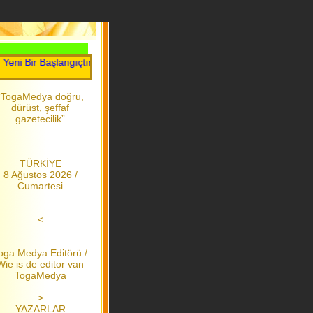
Bir Başlangıçtır.....Toga Medya.....2006 dan bu yana
“TogaMedya doğru,
dürüst, şeffaf
gazetecilik”
TÜRKİYE
8 Ağustos 2026 /
Cumartesi
<
oga Medya Editörü /
Wie is de editor van
TogaMedya
>
YAZARLAR