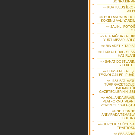
SONRA BİR A
=> KURTULUŞ İLKO
AİLE
=> HOLLANDA'DA İLK 
KÖKENLİ VALİ YARDI
=> SALİHLİ FOTO
O
=> ALADAĞ’DA KALDIK
YURT MEZARLARI 
=> BİN ADET KİTAP B
=> 1130-ULUDAĞ YILBA
HAZIRLAN
=> SANAT DOSTLARINI
YILI KUT
=> BURSA METAL İŞ
TEKNOLOJİLERİ FUAR
=> 1133-BATI AVR
TÜRK GAZETECiLER
BALKAN TÜ
GAZETECiLERiNiN iSBi
=> HOLLANDA SİVASL
PLATFORMU ‘’ALAN 
VEREN ELİ’’ BULUŞT
=> NETUBA HE
ANKARA’DA TEMASL
BULUN
=> GERÇEK 7 CÜCE SAL
TİYATROS
=> SES SANA