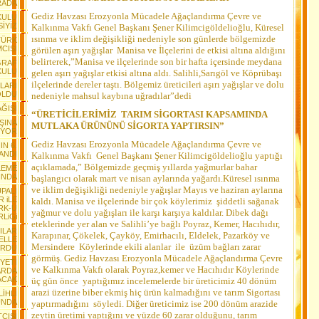
RADA
Gediz Havzası Erozyonla Mücadele Ağaçlandırma Çevre ve
KULU
SİYİZ
Kalkınma Vakfı Genel Başkanı Şener Kilimcigöldelioğlu, Küresel
ısınma ve iklim değişikliği nedeniyle son günlerde bölgemizde
TÜRK
MCISI
görülen aşırı yağışlar Manisa ve İlçelerini de etkisi altına aldığını
belirterek,”Manisa ve ilçelerinde son bir hafta içersinde meydana
ĞRAF
KULU
gelen aşırı yağışlar etkisi altına aldı. Salihli,Sarıgöl ve Köprübaşı
ilçelerinde dereler taştı. Bölgemiz üreticileri aşırı yağışlar ve dolu
LARI
OLDU
nedeniyle mahsul kaybına uğradılar”dedi
AĞIŞI
“ÜRETİCİLERİMİZ TARIM SİGORTASI KAPSAMINDA
ŞINA
MUTLAKA ÜRÜNÜNÜ SİGORTA YAPTIRSIN”
IYOR
Gediz Havzası Erozyonla Mücadele Ağaçlandırma Çevre ve
N 6.
LANDI
Kalkınma Vakfı Genel Başkanı Şener Kilimcigöldelioğlu yaptığı
açıklamada,” Bölgemizde geçmiş yıllarda yağmurlar bahar
LEME
INDA
başlangıcı olarak mart ve nisan aylarında yağardı.Küresel ısınma
ve iklim değişikliği nedeniyle yağışlar Mayıs ve haziran aylarına
UPALI
 iLE
kaldı. Manisa ve ilçelerinde bir çok köylerimiz şiddetli sağanak
RK-Ü
yağmur ve dolu yağışları ile karşı karşıya kaldılar. Dibek dağı
RLiGi
eteklerinde yer alan ve Salihli’ye bağlı Poyraz, Kemer, Hacıhıdır,
ILAR
Karapınar, Çökelek, Çayköy, Emirhacılı, Eldelek, Pazarköy ve
ELLE
Mersindere Köylerinde ekili alanlar ile üzüm bağları zarar
URDU
görmüş. Gediz Havzası Erozyonla Mücadele Ağaçlandırma Çevre
YETİ
ve Kalkınma Vakfı olarak Poyraz,kemer ve Hacıhıdır Köylerinde
ARDA
ACAK
üç gün önce yaptığımız incelemelerde bir üreticimiz 40 dönüm
arazi üzerine biber ekmiş hiç ürün kalmadığını ve tarım Sigortası
İHLİ
UNDA
yaptırmadığını söyledi. Diğer üreticimiz ise 200 dönüm arazide
zeytin üretimi yaptığını ve yüzde 60 zarar olduğunu, tarım
TÇISI