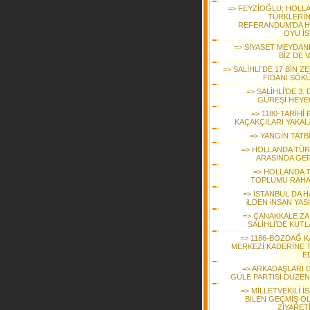
=> FEYZİOĞLU; HOLL
TÜRKLERİ
REFERANDUM’DA H
OYU İS
=> SİYASET MEYDAN
BİZ DE 
=> SALİHLİ’DE 17 BİN Z
FİDANI SÖK
=> SALİHLİ’DE 3.
GÜREŞİ HEYE
=> 1180-TARİHİ
KAÇAKÇILARI YAKAL
=> YANGIN TATB
=> HOLLANDA TÜR
ARASINDA GER
=> HOLLANDA 
TOPLUMU RAHA
=> ISTANBUL DA H
iLDEN iNSAN YAS
=> ÇANAKKALE ZA
SALİHLİ’DE KUTL
=> 1186-BOZDAĞ K
MERKEZİ KADERİNE 
E
=> ARKADAŞLARI 
GÜLE PARTİSİ DÜZEN
=> MİLLETVEKİLİ İ
BİLEN GEÇMİŞ O
ZİYARET