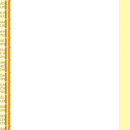
A’DA
LADI
Ri DE
iLER
RAHI
LADI
erine
rIyor
INE 5
IRIM
 FİLM
İ YIL
YONU
TÜRK
NEĞİ
YONU
NDAN
RINA
ILAR
İTAP
INDA
OĞLU
LERİ
ARIM
EURO
SERİ
LERİ
LEDİ
VŞAR