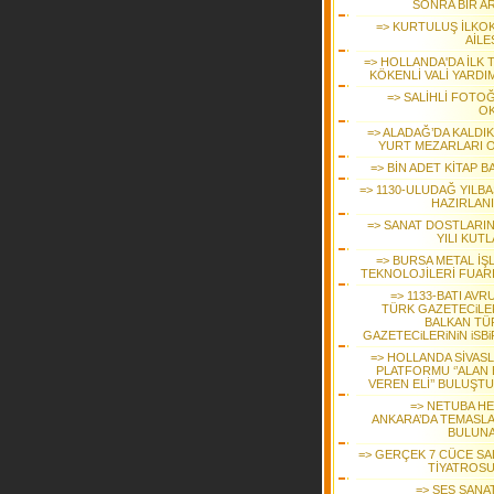
SONRA BİR A
=> KURTULUŞ İLKO
AİLE
=> HOLLANDA'DA İLK 
KÖKENLİ VALİ YARDI
=> SALİHLİ FOTO
O
=> ALADAĞ’DA KALDIK
YURT MEZARLARI 
=> BİN ADET KİTAP B
=> 1130-ULUDAĞ YILBA
HAZIRLAN
=> SANAT DOSTLARINI
YILI KUT
=> BURSA METAL İŞ
TEKNOLOJİLERİ FUAR
=> 1133-BATI AVR
TÜRK GAZETECiLER
BALKAN TÜ
GAZETECiLERiNiN iSBi
=> HOLLANDA SİVASL
PLATFORMU ‘’ALAN 
VEREN ELİ’’ BULUŞT
=> NETUBA HE
ANKARA’DA TEMASL
BULUN
=> GERÇEK 7 CÜCE SAL
TİYATROS
=> SES SANA