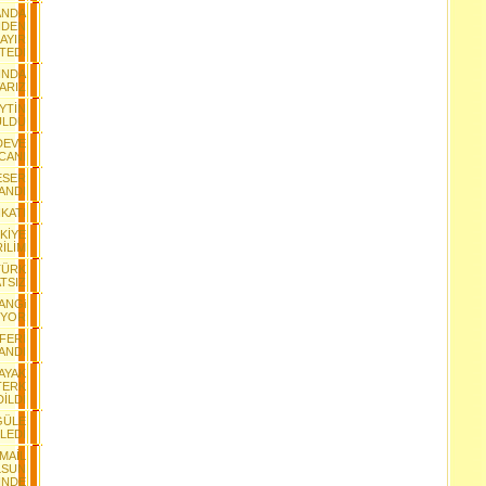
ANDA
NDEN
AYIR
TEDİ
INDA
VARIZ
EYTİN
ÜLDÜ
 DEVE
CANI
 ESER
ANDI
İKATI
KİYE
İLİM
TÜRK
TSIZ
ANGi
IYOR
FERİ
ANDI
AYAK
TERK
DİLDİ
GÜLE
LEDİ
SMAİL
LSUN
İNDE