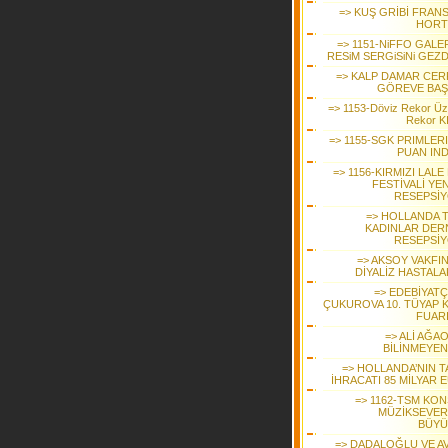
=> KUŞ GRİBİ FRANS
HORT
=> 1151-NiFFO GALE
RESiM SERGiSiNi GEZD
=> KALP DAMAR CER
GÖREVE BAŞ
=> 1153-Döviz Rekor Üz
Rekor KI
=> 1155-SGK PRIMLER
PUAN IND
=> 1156-KIRMIZI LALE
FESTİVALİ YEN
RESEPSİ
=> HOLLANDA 
KADINLAR DER
RESEPSİ
=> AKSOY VAKFI
DİYALİZ HASTALA
=> EDEBİYATÇ
ÇUKUROVA 10. TÜYAP K
FUAR
=> ALİ AĞA
BİLİNMEYEN
=> HOLLANDA’NIN T
İHRACATI 85 MİLYAR 
=> 1162-TSM KON
MÜZİKSEVER
BÜYÜ
=> DADALOĞLU VE A