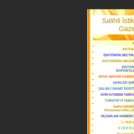
Salihli İstik
Gaze
AKTÜA
EDiTÖRÜN SECTiK
EDiTÖRDEN HiKAY
EDiTÖ
RÖPORTA
SPOR SERVİSİ HABER
ŞAiRLER-Şii
SALİHLİ SANAT DOST
AYIN KiTABINI TANI
TÜRKİYE'Yİ TANIY
Salihli-MANİ
Rotterdam-HOLL
YAZARLAR-HABERC
L i N K 
V i D E O 