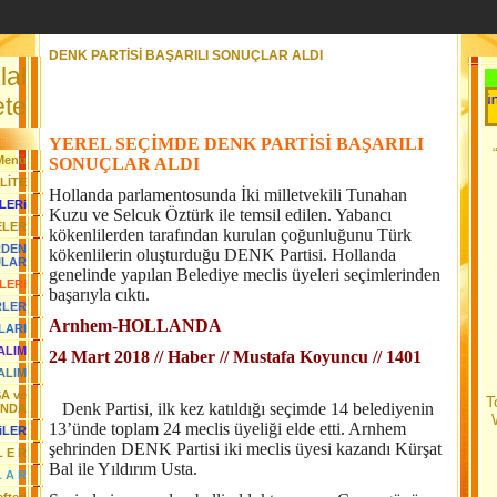
DENK PARTİSİ BAŞARILI SONUÇLAR ALDI
lal
Her Gün Yeni 
te
YEREL SEÇİMDE DENK PARTİSİ BAŞARILI
Menü
SONUÇLAR ALDI
LİTE
Hollanda parlamentosunda İki milletvekili Tunahan
LERi
Kuzu ve Selcuk Öztürk ile temsil edilen. Yabancı
ELER
kökenlilerden tarafından kurulan çoğunluğunu Türk
RDEN
kökenlilerin oluşturduğu DENK Partisi. Hollanda
JLAR
genelinde yapılan Belediye meclis üyeleri seçimlerinden
LERi
başarıyla cıktı.
RLER
Arnhem-HOLLANDA
LARI
YALIM
24 Mart 2018 // Haber // Mustafa Koyuncu // 1401
ALIM
SA ve
T
Denk Partisi, ilk kez katıldığı seçimde 14 belediyenin
ANDA
13’ünde toplam 24 meclis üyeliği elde etti. Arnhem
iLER
şehrinden DENK Partisi iki meclis üyesi kazandı Kürşat
L E R
Bal ile Yıldırım Usta.
L A R