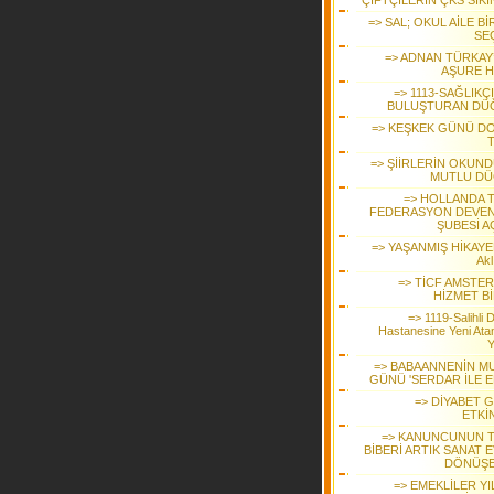
ÇİFTÇİLERİN ÇKS SIKI
=> SAL; OKUL AİLE Bİ
SEÇ
=> ADNAN TÜRKAY
AŞURE H
=> 1113-SAĞLIKÇ
BULUŞTURAN DÜ
=> KEŞKEK GÜNÜ D
T
=> ŞİİRLERİN OKUN
MUTLU D
=> HOLLANDA 
FEDERASYON DEVE
ŞUBESİ A
=> YAŞANMIŞ HİKAYE
Akl
=> TİCF AMSTE
HİZMET Bİ
=> 1119-Salihli 
Hastanesine Yeni Ata
Y
=> BABAANNENİN M
GÜNÜ 'SERDAR İLE E
=> DİYABET 
ETKİ
=> KANUNCUNUN 
BİBERİ ARTIK SANAT 
DÖNÜŞ
=> EMEKLİLER YI