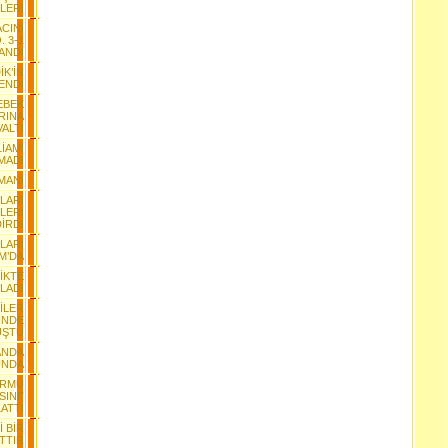
LERİ
CINI
. 3-1
ANDI
K’İN
ENDİ
EBEK
RINA
ALTI
İAMI
MADI
MANI
YLARI
LERİ
İRDİ
LARI
M’DA
LİKTE
LADI
İLER
İNDE
UŞTU
ANDA
UNDA
ORMU
INI”
ATTI
 BİR
TTIR