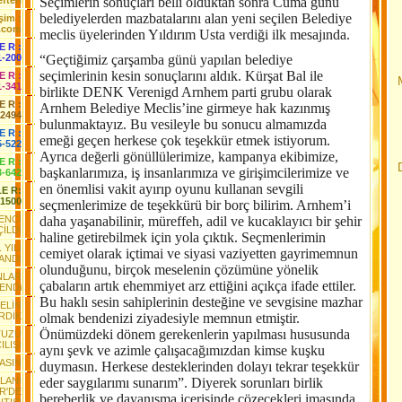
fteri
Seçimlerin sonuçları belli olduktan sonra Cuma günü
belediyelerden mazbatalarını alan yeni seçilen Belediye
işim :
.com
meclis üyelerinden Yıldırım Usta verdiği ilk mesajında.
 E R :
1-200
“Geçtiğimiz çarşamba günü yapılan belediye
seçimlerinin kesin sonuçlarını aldık. Kürşat B
al ile
 E R :
1-341
birlikte DENK Verenigd Arnhem parti grubu olarak
 E R :
Arnhem Belediye Meclis’ine girmeye hak kazınmış
-2494
bulunmaktayız. Bu vesileyle bu sonucu almamızda
E R :
emeği geçen herkese çok teşekkür etmek istiyorum.
5-522
Ayrıca değerli gönüllülerimize, kampanya ekibimize,
 E R :
başkanlarımıza, iş insanlarımıza ve girişimcilerimize ve
3-642
en önemlisi vakit ayırıp oyunu kullanan sevgili
LE R:
-1500
seçmenlerimize de teşekkürü bir borç bilirim. Arnhem’i
ENCİ
daha yaşanabilinir, müreffeh, adil ve kucaklayıcı bir şehir
ÇİLDİ
haline getirebilmek için yola çıktık. Seçmenlerimin
 YILI
cemiyet olarak içtimai ve siyasi vaziyetten gayrimemnun
ANDI
olunduğunu, birçok meselenin çözümüne yönelik
NLAR
çabaların artık ehemmiyet arz ettiğini açıkça ifade ettiler.
YENDi
Bu haklı sesin sahiplerinin desteğine ve sevgisine mazhar
GELİN
RDİK
olmak bendenizi ziyadesiyle memnun etmiştir.
Önümüzdeki dönem gerekenlerin yapılması hususunda
TUZU
ILIŞI
aynı şevk ve azimle çalışacağımızdan kimse kuşku
ŞASIN
duymasın. Herkese desteklerinden dolayı tekrar teşekkür
ALANI
eder saygılarımı sunarım”. Diyerek sorunları birlik
R'DE
bereberlik ve dayanışma içerisinde çözecekleri imasında