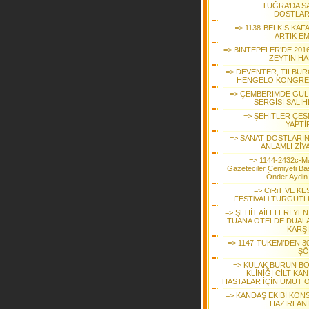
TUĞRA’DA S
DOSTLAR
=> 1138-BELKIS KAF
ARTIK EM
=> BİNTEPELER’DE 2016
ZEYTİN HA
=> DEVENTER, TİLBUR
HENGELO KONGRE
=> ÇEMBERİMDE GÜL
SERGİSİ SALİH
=> ŞEHİTLER ÇEŞ
YAPTI
=> SANAT DOSTLARI
ANLAMLI ZİY
=> 1144-2432c-M
Gazeteciler Cemiyeti Ba
Önder Aydin
=> CiRiT VE K
FESTiVALi TURGUTL
=> ŞEHİT AİLELERİ YENİ
TUANA OTELDE DUAL
KARŞI
=> 1147-TÜKEM’DEN 30
ŞÖ
=> KULAK BURUN B
KLİNİĞİ CİLT KA
HASTALAR İÇİN UMUT 
=> KANDAŞ EKİBİ KON
HAZIRLAN