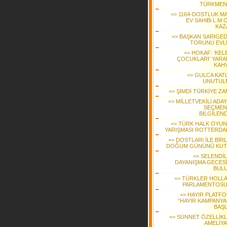
TÜRKMEN
=> 1164-DOSTLUK MA
EV SAHiBi L.M.O
KAZ
=> BAŞKAN SARIGEDİ
TORUNU EVL
=> HOKAF: ‘KEL
ÇOCUKLARI’ YARA
KAHV
=> GULCA KATL
UNUTUL
=> ŞİMDİ TÜRKİYE ZA
=> MİLLETVEKİLİ ADA
SEÇMEN
BİLGİLEND
=> TÜRK HALK OYUN
YARIŞMASI ROTTERDA
=> DOSTLARI İLE BİR
DOĞUM GÜNÜNÜ KUT
=> SELENDİL
DAYANIŞMA GECES
BUL
=> TÜRKLER HOLL
PARLAMENTOS
=> HAYIR PLATF
“HAYIR KAMPANYAS
BAŞL
=> SÜNNET ÖZELLİKLİ
AMELİYA