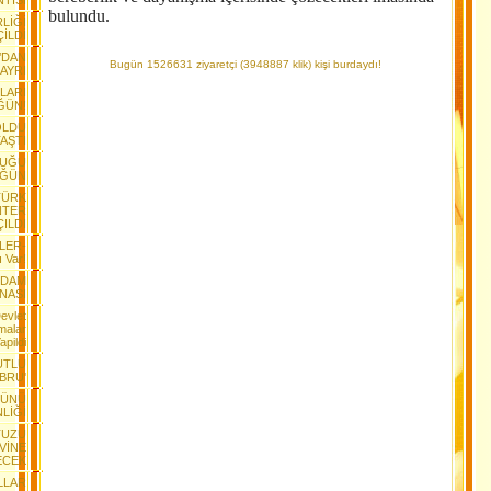
NTISI
bulundu.
RLİĞİ
İLDİ
’DAN
Bugün 1526631 ziyaretçi (3948887 klik) kişi burdaydı!
AYRI
ILARI
ĞÜN!
OLDU
AŞTI
DUĞU
ÜĞÜN
TÜRK
NTER
ÇILDI
LER-
ı Var!
RDAM
NASI
Devlet
malar
apildi
UTLU
BRU'
GÜNÜ
NLİĞİ
TUZU
EVİNE
ECEK
LLAR