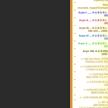
Ziyaretçi De
İlet
mustafa_toga@hotmail
Arşiv-I ...... H A B E R L
00
Arşiv-II .... H A B E R L
20
Arşiv-III ... H A B E R L
342-414 ... 2304
Arşiv-IV ... H A B E R L 
41
Arşiv-V ..... H A B E R L
52
Arşiv VIII. H A B ER
1102
=> SAL’DA OKUL ÖĞR
TEMSİLCİLERİ SE
=> CUMHURİYETİN 93.
COŞKUYLA KUTL
=> 1104-SULTA
MALTEPE’Yi 3-0 
=> FETHİYE’YE 
VE
=> KANUNCUNUN 
BİBERİ’NİN AÇ
=> 1108-RANA’LAR YA
=> SİT 
BİNTEPELE