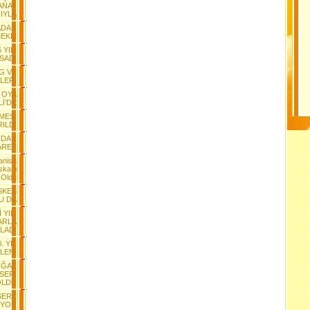
ANAT
IYLA
ADAR
EKLİ
 YILI
SADI
G VE
LERİ
 OYA
Lİ’DE
MESİ
RILDI
NDAN
ARET
anisa
skani
 Oldu
ESKES
U DA
 YILI
ARLA
LADI
. YIL
LENİ
OĞAZ
NSERİ
OLDU
SERE
IYOR