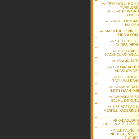
=> FEYZİOĞLU; HOLL
TÜRKLERİ
REFERANDUM’DA H
OYU İS
=> SİYASET MEYDAN
BİZ DE 
=> SALİHLİ’DE 17 BİN Z
FİDANI SÖK
=> SALİHLİ’DE 3.
GÜREŞİ HEYE
=> 1180-TARİHİ
KAÇAKÇILARI YAKAL
=> YANGIN TATB
=> HOLLANDA TÜR
ARASINDA GER
=> HOLLANDA 
TOPLUMU RAHA
=> ISTANBUL DA H
iLDEN iNSAN YAS
=> ÇANAKKALE ZA
SALİHLİ’DE KUTL
=> 1186-BOZDAĞ K
MERKEZİ KADERİNE 
E
=> ARKADAŞLARI 
GÜLE PARTİSİ DÜZEN
=> MİLLETVEKİLİ İ
BİLEN GEÇMİŞ O
ZİYARET