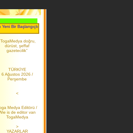
Bir Başlangıçtır.....Toga Medya.....2006 dan bu yana
“TogaMedya doğru,
dürüst, şeffaf
gazetecilik”
TÜRKİYE
6 Ağustos 2026 /
Perşembe
<
oga Medya Editörü /
Wie is de editor van
TogaMedya
>
YAZARLAR