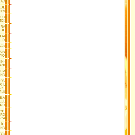
RADA
KULU
SİYİZ
TÜRK
MCISI
ĞRAF
KULU
LARI
OLDU
AĞIŞI
ŞINA
IYOR
N 6.
LANDI
LEME
INDA
UPALI
 iLE
RK-Ü
RLiGi
ILAR
ELLE
URDU
YETİ
ARDA
ACAK
İHLİ
UNDA
TÇISI