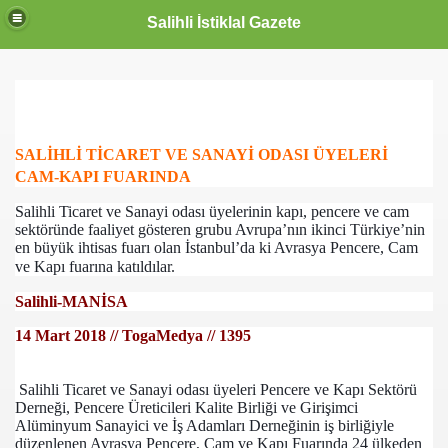
Salihli İstiklal Gazete
SALİHLİ TİCARET VE SANAYİ ODASI ÜYELERİ
CAM-KAPI FUARINDA
Salihli Ticaret ve Sanayi odası üyelerinin kapı, pencere ve cam
sektöründe faaliyet gösteren grubu Avrupa’nın ikinci Türkiye’nin
en büyük ihtisas fuarı olan İstanbul’da ki Avrasya Pencere, Cam
ve Kapı fuarına katıldılar.
Salihli-MANİSA
14 Mart 2018 // TogaMedya // 1395
Salihli Ticaret ve Sanayi odası üyeleri Pencere ve Kapı Sektörü
Derneği, Pencere Üreticileri Kalite Birliği ve Girişimci
Alüminyum Sanayici ve İş Adamları Derneğinin iş birliğiyle
düzenlenen Avrasya Pencere, Cam ve Kapı Fuarında 24 ülkeden
OLLANDA