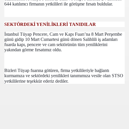
644 katılımcı firmanın yetkilileri ile görüşme fırsatı buldular.
SEKTÖRDEKİ YENİLİKLERİ TANIDILAR
İstanbul Tüyap Pencere, Cam ve Kapı Fuarı’na 8 Mart Perşembe
günü gidip 10 Mart Cumartesi günü dönen Salihlili iş adamları
fuarda kapı, pencere ve cam sektörünün tüm yeniliklerini
yakından görme fırsatımız oldu.
com
Bizleri Tüyap fuarına götüren, firma yetkilileriyle bağlantı
200
kurmamıza ve sektördeki yenilikleri tanımımıza vesile olan STSO
yetkililerine teşekkür ederiz dediler.
41
14 ... 2304-2494
22
642