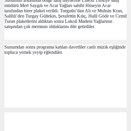
Sunumun arkasında bölge satış bayilerine Lukoil Türkiye satış
müdürü Mert Saygılı ve Acar Yağları sahibi Hüseyin Acar
tarafından birer plaket verildi. Turgutlu’dan Ali ve Muhsin Kran,
Salihli’den Turgay Gültekin, Şerafettin Kılıç, Halil Göde ve Cemil
Turan plaketlerini aldıktan sonra Lukoil Madeni Yağlarının
LU DÜĞÜN
satışından çok memnun olduklarını dile getirdiler.
ON DEVENTER ŞUBESİ AÇILDI
Sunumdan sonra programa katılan davetliler canlı müzik eşliğinde
r!
topluca yemek yeyip eğlendiler.
NASI
 Yeni Atamalar Yapildi
'SERDAR İLE EBRU'
 ARTIK SANAT EVİNE DÖNÜŞECEK
BİR ARADA