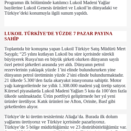
Programın ilk bölümünde katılımcı Lukoil Madeni Yağlar
bayilerine Lukoil Genesis ürünleri ve Lukoil’in dünyadaki ve
Türkiye’deki konumuyla ilgili sunum yapıldı.
LUKOIL TÜRKİYE’DE YÜZDE 7 PAZAR PAYINA
SAHİP
Toplantıda bir konuşma yapan Lukoil Türkiye Satış Müdürü Mert
Saygılı; “25 yılını kutlayan Lukoil bu süre içerisinde sürekli
büyüyerek Rusya'nın en büyük şirketi olurken dünyanın sayılı
com
özel petrol şirketleri arasında yer aldı. Dünyanın petrol
rezervlerinin yaklaşık yüzde 1’ini elinde bulundururken yine
200
dünyanın petrol üretiminin yüzde 2’sini elinde bulundurmaktadır.
21 ülkede 5.300’den fazla akaryakıt istasyonuna sahiptir. Motor
yağı kategorilerinde ise yıllık 1.308.000 madeni yağ üretip satıyor.
41
Küresel piyasalarda Lukoil Madeni Yağları 5 kıta da 100’den fazla
ülkede satılmaktadır. Ürün portföyü geliştirmede her yıl yeni
14 ... 2304-2494
ürünler üretiliyor. Katık ürünleri ise Afton, Orinite, Basf gibi
şirketlerden alıyor.
22
Türkiye’de ki üretim tesislerimiz Aliağa’da. Burada ilk dolum
yağlarını üretiyoruz ve Türkiye içerisinde pazarlıyoruz.
642
Türkiye’de 5 bölge müdürlüğümüz ve 23 distirübütörlüğümüz var.