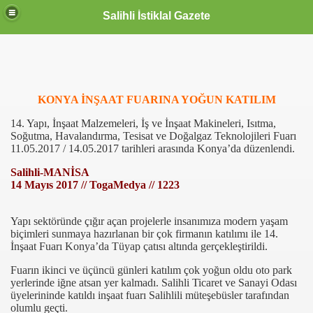
Salihli İstiklal Gazete
KONYA İNŞAAT FUARINA YOĞUN KATILIM
14. Yapı, İnşaat Malzemeleri, İş ve İnşaat Makineleri, Isıtma,
Soğutma, Havalandırma, Tesisat ve Doğalgaz Teknolojileri Fuarı
11.05.2017 / 14.05.2017 tarihleri arasında Konya’da düzenlendi.
Salihli-MANİSA
14 Mayıs 2017 // TogaMedya // 1223
Yapı sektöründe çığır açan projelerle insanımıza modern yaşam
biçimleri sunmaya hazırlanan bir çok firmanın katılımı ile 14.
İnşaat Fuarı Konya’da Tüyap çatısı altında gerçekleştirildi.
Fuarın ikinci ve üçüncü günleri katılım çok yoğun oldu oto park
yerlerinde iğne atsan yer kalmadı. Salihli Ticaret ve Sanayi Odası
üyelerininde katıldı inşaat fuarı Salihlili müteşebüsler tarafından
olumlu geçti.
OLLANDA