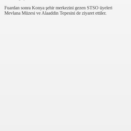
Fuardan sonra Konya şehir merkezini gezen STSO üyeleri
Mevlana Müzesi ve Alaaddin Tepesini de ziyaret ettiler.
com
200
41
14 ... 2304-2494
22
642