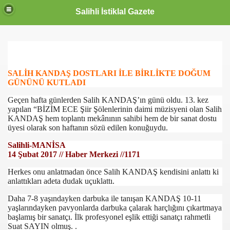
Salihli İstiklal Gazete
SALİH KANDAŞ DOSTLARI İLE BİRLİKTE DOĞUM
GÜNÜNÜ KUTLADI
Geçen hafta günlerden Salih KANDAŞ’ın günü oldu. 13. kez
yapılan “BİZİM ECE Şiir Şölenlerinin daimi müzisyeni olan Salih
KANDAŞ hem toplantı mekânının sahibi hem de bir sanat dostu
üyesi olarak son haftanın sözü edilen konuğuydu.
Salihli-MANİSA
14 Şubat 2017 // Haber Merkezi //1171
Herkes onu anlatmadan önce Salih KANDAŞ kendisini anlattı ki
anlattıkları adeta dudak uçuklattı.
Daha 7-8 yaşındayken darbuka ile tanışan KANDAŞ 10-11
yaşlarındayken pavyonlarda darbuka çalarak harçlığını çıkartmaya
başlamış bir sanatçı. İlk profesyonel eşlik ettiği sanatçı rahmetli
Suat SAYIN olmuş. .
OLLANDA