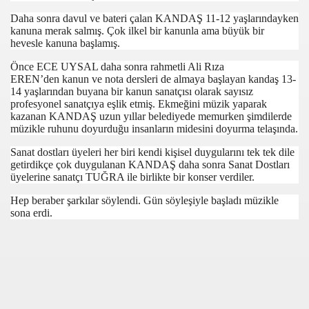
Daha sonra davul ve bateri çalan KANDAŞ 11-12 yaşlarındayken
kanuna merak salmış. Çok ilkel bir kanunla ama büyük bir
hevesle kanuna başlamış.
Önce ECE UYSAL daha sonra rahmetli Ali Rıza
EREN’den kanun ve nota dersleri de almaya başlayan kandaş 13-
14 yaşlarından buyana bir kanun sanatçısı olarak sayısız
profesyonel sanatçıya eşlik etmiş. Ekmeğini müzik yaparak
kazanan KANDAŞ uzun yıllar belediyede memurken şimdilerde
müzikle ruhunu doyurduğu insanların midesini doyurma telaşında.
com
Sanat dostları üyeleri her biri kendi kişisel duygularını tek tek dile
getirdikçe çok duygulanan KANDAŞ daha sonra Sanat Dostları
200
üyelerine sanatçı TUĞRA ile birlikte bir konser verdiler.
Hep beraber şarkılar söylendi. Gün söyleşiyle başladı müzikle
41
sona erdi.
14 ... 2304-2494
22
642