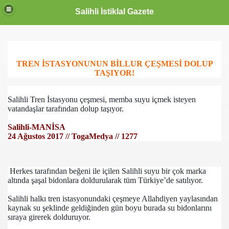
Salihli İstiklal Gazete
TREN İSTASYONUNUN BİLLUR ÇEŞMESİ DOLUP
TAŞIYOR!
Salihli Tren İstasyonu çeşmesi, memba suyu içmek isteyen
vatandaşlar tarafından dolup taşıyor.
Salihli-MANİSA
24 Ağustos 2017 // TogaMedya // 1277
Herkes tarafından beğeni ile içilen Salihli suyu bir çok marka
altında şaşal bidonlara doldurularak tüm Türkiye’de satılıyor.
Salihli halkı tren istasyonundaki çeşmeye Allahdiyen yaylasından
kaynak su şeklinde geldiğinden gün boyu burada su bidonlarını
sıraya girerek dolduruyor.
OLLANDA