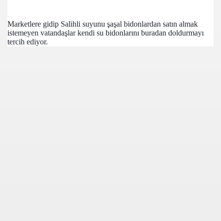
Marketlere gidip Salihli suyunu şaşal bidonlardan satın almak
istemeyen vatandaşlar kendi su bidonlarını buradan doldurmayı
tercih ediyor.
com
200
41
14 ... 2304-2494
22
642