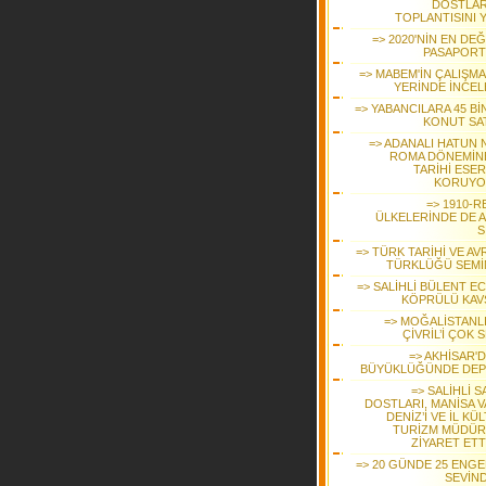
DOSTLARI
TOPLANTISINI Y
=> 2020'NİN EN DE
PASAPORT
=> MABEM'İN ÇALIŞMA
YERİNDE İNCEL
=> YABANCILARA 45 Bİ
KONUT SAT
=> ADANALI HATUN N
ROMA DÖNEMİNE
TARİHİ ESER
KORUYO
=> 1910-R
ÜLKELERİNDE DE A
S
=> TÜRK TARİHİ VE AV
TÜRKLÜĞÜ SEMİ
=> SALİHLİ BÜLENT E
KÖPRÜLÜ KAV
=> MOĞALİSTANLI
ÇİVRİL’İ ÇOK 
=> AKHİSAR'D
BÜYÜKLÜĞÜNDE DE
=> SALİHLİ 
DOSTLARI, MANİSA V
DENİZ’İ VE İL KÜ
TURİZM MÜDÜ
ZİYARET ETT
=> 20 GÜNDE 25 ENGEL
SEVİND