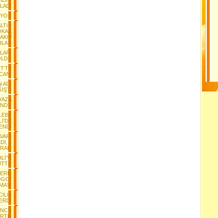
LINI
LADI
IYOR
ALTIN
OKAK
AKIP
ILAR
ALARI
 OLDU
T’TE
CANI
 ADI
İŞTİ
YAZA
ÜNDÜ
LEBİ”
İ’DE
ENDİ
VARI
DI, 1
RALI
Lİ’Yİ
UTTU
ERLİ
OGG"
MASI
CILIK
ERDİ
ONCU
RTLİ