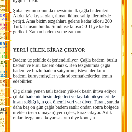
uygun ” dedi.
fteri
işim :
.com
Şubat ayının sonunda mevsimin ilk çağla bademleri
Akdeniz’e kıyısı olan, ılıman iklime sahip illerimizde
 E R :
1-200
yetişti. Ama bizim tezgahlara gelene kadar kilosu 200
 E R :
Türk Lirasını buldu. Şimdi ise kilosu 50 Tl ye kadar
1-341
geriledi. Zaman badem yeme zamanı.
 E R :
-2494
E R :
5-522
YERLİ ÇİLEK, KİRAZ ÇIKIYOR
 E R :
3-642
Badem üç şekilde değerlendiriliyor. Çağla badem, buzlu
LE R:
badam ve kuru badem olarak. Ben tezgahımda çağla
-1500
badem ve buzlu badem satıyorum, isteyenler kuru
E R :
bademi kuruyemişçiler yada süpermarketlerden temin
-1101
edebilirler.
E R :
- 800
Çiğ olarak yenen tatlı badem yüksek besin ihtiva ediyor
 E R:
-1850
çünkü b
ademin besin değerleri ve faydalı bileşenleri ile
2151-
insan sağlığı için çok önemli yeri var diyen Turan, ş
urada
2303
daha beş on gün çağla badem satılır ondan sonra bölgede
1851-
üretilen (sera olmayan) yerli çilek, kiraz çıkıyor. Artık
2150
onları tezgahıma koyar satarım diye konuştu.
EVLET
AKAM
ARET