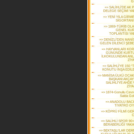
G
=> SALİHLİ’DE AK 
DELEGE SEÇİMİ YAP
=> YENİ YILA GİRM
SİGORTANI
=> 1869-TÜRİB OL
GENEL KU
TOPLANTISI YA
=> DENİZLİ’DEN MANİ
GELEN DİLENCİ ŞEBE
=> HAYVANLARI KO
GÜNÜNDE KURT
İLKOKULUNDAN ANL
ZİY
=> SALİHLİ’YE 150 “
KONUTU İNŞA EDİL
=> MANİSA ÜLKÜ OCAK
BAŞKANI AKÇAY
SALİHLİ’YE AHDE
ZİYA
=> 1874-Gonullu Cevre
Salda Go
=> ANADOLU BACI
TIYATRO O
=> KÖPRÜ FİLMİ GE
=> SALİHLİ SPOR 90
BERABERLİĞİ YAKA
=> BEKTAŞLI’LAR DER