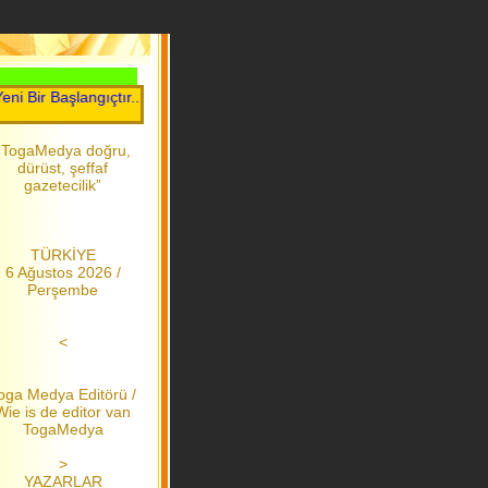
r Başlangıçtır.....Toga Medya.....2006 dan bu yana
“TogaMedya doğru,
dürüst, şeffaf
gazetecilik”
TÜRKİYE
6 Ağustos 2026 /
Perşembe
<
oga Medya Editörü /
Wie is de editor van
TogaMedya
>
YAZARLAR