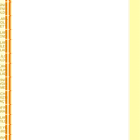
İNİN
İ’NİN
OLDU
LARA
YOLU
 ETTİ
NLARI
YENDİ
LARI
İLER
LADI
 İLGİ
OLDU
TÜRK,
ILINI
LADI
İNİN
YDIN
NMEZ
ECHT
RİZM
 AÇTI
AFINI
ARAR
LARI
TİLDİ
I YIL
GİRDİ
SANAT