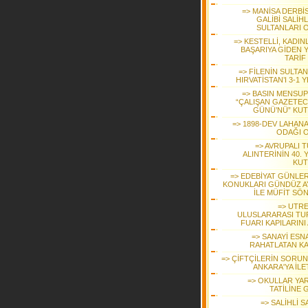
=> MANİSA DERBİS
GALİBİ SALİHL
SULTANLARI 
=> KESTELLİ, KADIN
BAŞARIYA GİDEN 
TARİF
=> FİLENİN SULTA
HIRVATİSTAN’I 3-1 
=> BASIN MENSUP
“ÇALIŞAN GAZETEC
GÜNÜ’NÜ” KUT
=> 1898-DEV LAHANA
ODAĞI 
=> AVRUPALI 
ALINTERİNİN 40. Y
KUT
=> EDEBİYAT GÜNLER
KONUKLARI GÜNDÜZ A
İLE MÜFİT SÖ
=> UTR
ULUSLARARASI TU
FUARI KAPILARINI
=> SANAYİ ESN
RAHATLATAN K
=> ÇİFTÇİLERİN SORUN
ANKARA'YA İLE
=> OKULLAR YAR
TATİLİNE 
=> SALİHLİ 