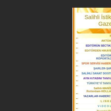
Salihli İstik
Gaze
AKTÜA
EDiTÖRÜN SECTiK
EDiTÖRDEN HiKAY
EDiTÖ
RÖPORTA
SPOR SERVİSİ HABER
ŞAiRLER-Şii
SALİHLİ SANAT DOST
AYIN KiTABINI TANI
TÜRKİYE'Yİ TANIY
Salihli-MANİ
Rotterdam-HOLL
YAZARLAR-HABERC
L i N K 
V i D E O 