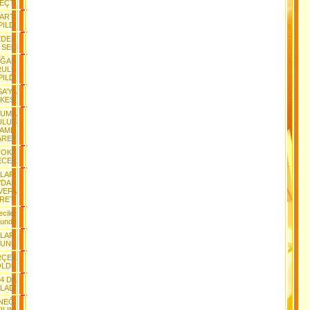
EÇTİ
PARTİ
ILDI
EDEN
 SEÇ
AĞAN
RULU
PILDI
SA’YA
KESİ
RUMA
ULUŞ
AMLI
ARET
TOKİ”
ECEK
LARI
’DAN
 VEFA
RETİ
ciler
lunde
LARI
YUNU
RÇEK
OLDU
+4 DE
LADI
NEĞİ