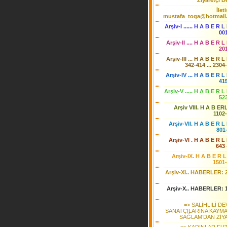
Ziyaretçi De
İlet
mustafa_toga@hotmail
Arşiv-I ...... H A B E R L
00
Arşiv-II .... H A B E R L
20
Arşiv-III ... H A B E R L
342-414 ... 2304
Arşiv-IV ... H A B E R L 
41
Arşiv-V ..... H A B E R L
52
Arşiv VIII. H A B ER
1102
Arşiv-VII. H A B E R L 
801
Arşiv-VI . H A B E R L 
643 
Arşiv-IX. H A B E R L
1501
Arşiv-XI.. HABERLER: 
Arşiv-X.. HABERLER: 
=> SALİHLİLİ D
SANATÇILARINA KAYM
SAĞLAM’DAN ZİY