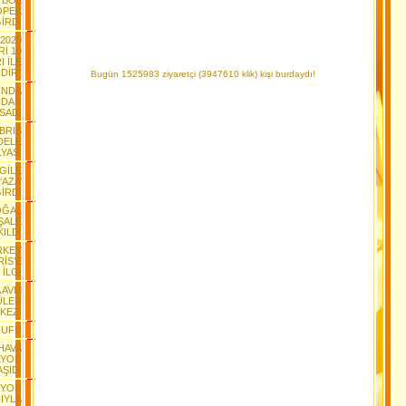
TBOL
ÖPEK
İRDİ
2020
İ 10
I İLE
DİR”
Bugün 1525983 ziyaretçi (3947610 klik) kişi burdaydı!
YINDA
NDAN
SADI
IBRIS
DELE
YASI
GİLE
AZA’
İRDİ
DOĞAL
ŞALE
KILDI
RKEY
İS’E
İLGİ
A AVM
ÜLER
KEZİ
RUFU
HAVA
İLYON
ŞIDI
SYON
IYLA