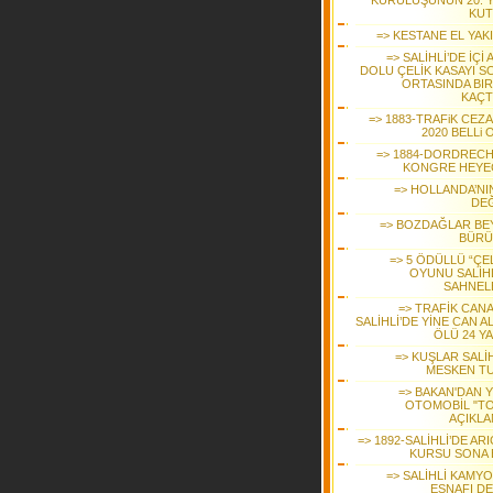
KURULUŞUNUN 20. YI
KUT
=> KESTANE EL YAK
=> SALİHLİ’DE İÇİ 
DOLU ÇELİK KASAYI S
ORTASINDA BIR
KAÇT
=> 1883-TRAFiK CEZ
2020 BELLi
=> 1884-DORDRECH
KONGRE HEYE
=> HOLLANDA’NIN
DEĞ
=> BOZDAĞLAR BE
BÜR
=> 5 ÖDÜLLÜ “ÇE
OYUNU SALİHL
SAHNEL
=> TRAFİK CANA
SALİHLİ’DE YİNE CAN AL
ÖLÜ 24 YA
=> KUŞLAR SALİH
MESKEN T
=> BAKAN'DAN Y
OTOMOBİL "T
AÇIKLA
=> 1892-SALİHLİ’DE ARI
KURSU SONA 
=> SALİHLİ KAMY
ESNAFI DE