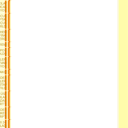
ZILAY
ICAK
IYOR
UCUK
İPTAL
UCUK
İLDİ
NHEM
FİNG
ERDİ
REMİ
SPOR
OLDU
LERİ
EVAM
İYOR
AKÇI
LDEN
LER,
İTAP
ILDI
A ÜST
ILAR
ADAR
İRTTİ
LDEN
NKER
RPTI
I 24.
LADI