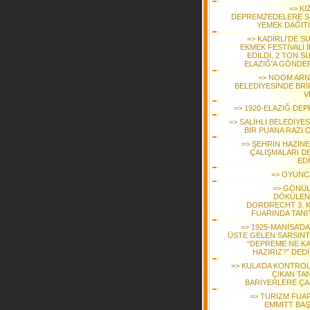
=> KI
DEPREMZEDELERE S
YEMEK DAĞIT
=> KADİRLİ’DE S
EKMEK FESTİVALİ 
EDİLDİ, 2 TON S
ELAZIĞ'A GÖNDER
=> NOOM AR
BELEDİYESİNDE BRİ
V
=> 1920-ELAZIĞ DEP
=> SALİHLİ BELEDİYE
BİR PUANA RAZI 
=> ŞEHRİN HAZİNE
ÇALIŞMALARI D
ED
=> OYUNC
=> GÖNÜ
DÖKÜLEN
DORDRECHT 3. K
FUARINDA TANIT
=> 1925-MANİSA’D
ÜSTE GELEN SARSINT
“DEPREME NE K
HAZIRIZ?” DED
=> KULA’DA KONTRO
ÇIKAN TA
BARİYERLERE ÇA
=> TURİZM FUAR
EMMİTT BAŞ