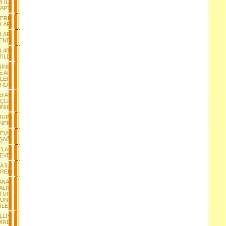
 İLK
APTI
ĞERLİ
LARI
LARI
ENDİ
N 483
ILDI
İNE,
 AİT
LERİ
RDU
EFAH
ÇLIK
INIRI
RUPA
NERİ
CEVİT
ŞAĞI
’LAR
SEVDİ
A 5.4
PREM
SANAT
ALİSİ
LTÜR,
RÜNÜ
İLER
LİYİ
İRDİ