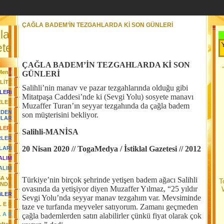
ÇAĞLA BADEM’İN TEZGAHLARDA Kİ SON GÜNLERİ
lal
Her Gün Yeni Bi
te
ÇAĞLA BADEM’İN TEZGAHLARDA Kİ SON
Menü
GÜNLERİ
LİTE
Salihli’nin manav ve pazar tezgahlarında olduğu gibi
LERi
Mitatpaşa Caddesi’nde ki (Sevgi Yolu) sosyete manavı
ELER
Muzaffer Turan’ın seyyar tezgahında da çağla badem
RDEN
son müşterisini bekliyor.
JLAR
LERi
Salihli-MANİSA
RLER
20 Nisan 2020 // TogaMedya / İstiklal Gazetesi // 2012
LARI
YALIM
ALIM
SA ve
Türkiye’nin birçok şehrinde yetişen badem ağacı Salihli
T
ANDA
ovasında da yetişiyor diyen Muzaffer Yılmaz, “25 yıldır
iLER
Sevgi Yolu’nda seyyar manav tezgahım var. Mevsiminde
L E R
taze ve turfanda meyveler satıyorum. Zamanı geçmeden
L A R
çağla bademlerden satın alabilirler çünkü fiyat olarak çok