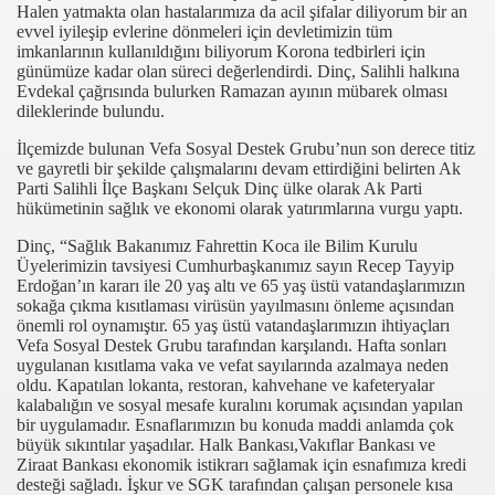
Halen yatmakta olan hastalarımıza da acil şifalar diliyorum bir an
evvel iyileşip evlerine dönmeleri için devletimizin tüm
imkanlarının kullanıldığını biliyorum Korona tedbirleri için
günümüze kadar olan süreci değerlendirdi. Dinç, Salihli halkına
Evdekal çağrısında bulurken Ramazan ayının mübarek olması
dileklerinde bulundu.
İlçemizde bulunan Vefa Sosyal Destek Grubu’nun son derece titiz
ve gayretli bir şekilde çalışmalarını devam ettirdiğini belirten Ak
Parti Salihli İlçe Başkanı Selçuk Dinç ülke olarak Ak Parti
hükümetinin sağlık ve ekonomi olarak yatırımlarına vurgu yaptı.
com
Dinç, “Sağlık Bakanımız Fahrettin Koca ile Bilim Kurulu
Üyelerimizin tavsiyesi Cumhurbaşkanımız sayın Recep Tayyip
200
Erdoğan’ın kararı ile 20 yaş altı ve 65 yaş üstü vatandaşlarımızın
sokağa çıkma kısıtlaması virüsün yayılmasını önleme açısından
41
önemli rol oynamıştır. 65 yaş üstü vatandaşlarımızın ihtiyaçları
Vefa Sosyal Destek Grubu tarafından karşılandı. Hafta sonları
uygulanan kısıtlama vaka ve vefat sayılarında azalmaya neden
14 ... 2304-2494
oldu. Kapatılan lokanta, restoran, kahvehane ve kafeteryalar
kalabalığın ve sosyal mesafe kuralını korumak açısından yapılan
22
bir uygulamadır. Esnaflarımızın bu konuda maddi anlamda çok
büyük sıkıntılar yaşadılar. Halk Bankası,Vakıflar Bankası ve
Ziraat Bankası ekonomik istikrarı sağlamak için esnafımıza kredi
642
desteği sağladı. İşkur ve SGK tarafından çalışan personele kısa