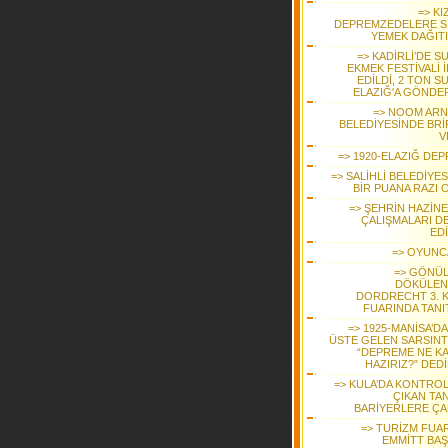
=> KI
DEPREMZEDELERE S
YEMEK DAĞIT
=> KADİRLİ’DE S
EKMEK FESTİVALİ 
EDİLDİ, 2 TON S
ELAZIĞ'A GÖNDER
=> NOOM AR
BELEDİYESİNDE BRİ
V
=> 1920-ELAZIĞ DEP
=> SALİHLİ BELEDİYE
BİR PUANA RAZI 
=> ŞEHRİN HAZİNE
ÇALIŞMALARI D
ED
=> OYUNC
=> GÖNÜ
DÖKÜLEN
DORDRECHT 3. K
FUARINDA TANIT
=> 1925-MANİSA’D
ÜSTE GELEN SARSINT
“DEPREME NE K
HAZIRIZ?” DED
=> KULA’DA KONTRO
ÇIKAN TA
BARİYERLERE ÇA
=> TURİZM FUAR
EMMİTT BAŞ