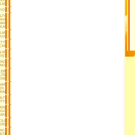
LINI
LADI
IYOR
ALTIN
OKAK
AKIP
ILAR
ALARI
 OLDU
T’TE
CANI
 ADI
İŞTİ
YAZA
ÜNDÜ
LEBİ”
İ’DE
ENDİ
VARI
DI, 1
RALI
Lİ’Yİ
UTTU
ERLİ
OGG"
MASI
CILIK
ERDİ
ONCU
RTLİ