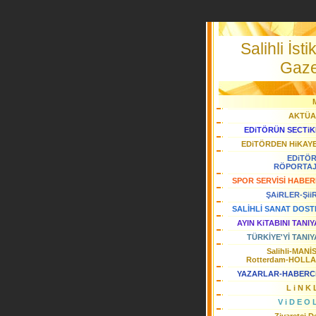
Salihli İstik
Gaze
AKTÜA
EDiTÖRÜN SECTiK
EDiTÖRDEN HiKAY
EDiTÖ
RÖPORTA
SPOR SERVİSİ HABER
ŞAiRLER-Şii
SALİHLİ SANAT DOST
AYIN KiTABINI TANI
TÜRKİYE'Yİ TANIY
Salihli-MANİ
Rotterdam-HOLL
YAZARLAR-HABERC
L i N K 
V i D E O 