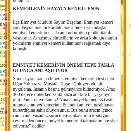
buldular.
fteri
işim :
KEMERLENİN HAYATA KENETLENİN
.com
 E R :
1-200
İlçe Emniyet Müdürü Sayım Başaran, Emniyet kemeri
 E R :
simülasyon aracını kurduk, araca binen vatandaşlar
1-341
emniyet kemerinin nasıl can kurtardığını pratik olarak
 E R :
yaşıyorlar. Amacımız sürücülerin ve arka koltukta oturan
-2494
yolcuların emniyet kemeri kullanımını sağlamak diye
E R :
5-522
konuştu.
 E R :
3-642
LE R:
EMNİYET KEMERİNİN ÖNEMİ TEPE TAKLA
-1500
OLUNCA ANLAŞILIYOR
E R :
-1101
Simülasyon aracına binerek emniyet kemerini test eden
E R :
Uğur Yılmaz ve Mustafa Toga; “Çok yerinde bir
- 800
uygulama. İnsanın başına gelmeyince bilinemiyor. Araç
 E R:
-1850
360 derece dönerken sanki kaza anı bire bir yaşanıyor
gibi. Panik oluyorsunuz! Ama emniyet kemeri sizi asılı
2151-
2303
tutunca emniyet kemerinin önemini anlıyor, nasıl hayat
1851-
kurtardığına şahit oluyorsunuz. Biz bunu aracın içinde
2150
canlı canlı yaşadık, sürücülere arabalarının kontağını
EVLET
çevirmeden önce emniyet kemerlerini takmalarını tavsiye
AKAM
ARET
ediyoruz” dediler.