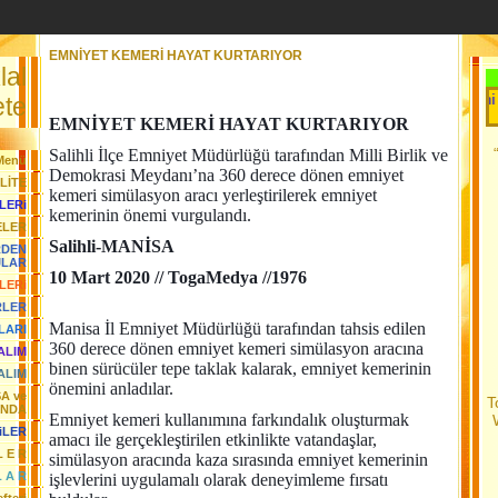
EMNİYET KEMERİ HAYAT KURTARIYOR
lal
Her Gün Yeni Bir B
te
EMNİYET KEMERİ HAYAT KURTARIYOR
Salihli İlçe Emniyet Müdürlüğü tarafından Milli Birlik ve
Menü
Demokrasi Meydanı’na 360 derece dönen emniyet
LİTE
kemeri simülasyon aracı yerleştirilerek emniyet
LERi
kemerinin önemi vurgulandı.
ELER
Salihli-MANİSA
RDEN
JLAR
10 Mart 2020 // TogaMedya //1976
LERi
RLER
Manisa İl Emniyet Müdürlüğü tarafından tahsis edilen
LARI
360 derece dönen emniyet kemeri simülasyon aracına
YALIM
binen sürücüler tepe taklak kalarak, emniyet kemerinin
ALIM
önemini anladılar.
SA ve
T
ANDA
Emniyet kemeri kullanımına farkındalık oluşturmak
iLER
amacı ile gerçekleştirilen etkinlikte vatandaşlar,
L E R
simülasyon aracında kaza sırasında emniyet kemerinin
L A R
işlevlerini uygulamalı olarak deneyimleme fırsatı