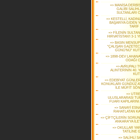
=> MANİSA DERBİS
GALİBİ SALİHL
SULTANLARI 
=> KESTELLİ, KADIN
BAŞARIYA GİDEN 
TARİF
=> FİLENİN SULTA
HIRVATİSTAN’I 3-1 
=> BASIN MENSUP
“ÇALIŞAN GAZETEC
GÜNÜ’NÜ” KUT
=> 1898-DEV LAHANA
ODAĞI 
=> AVRUPALI 
ALINTERİNİN 40. Y
KUT
=> EDEBİYAT GÜNLER
KONUKLARI GÜNDÜZ A
İLE MÜFİT SÖ
=> UTR
ULUSLARARASI TU
FUARI KAPILARINI
=> SANAYİ ESN
RAHATLATAN K
=> ÇİFTÇİLERİN SORUN
ANKARA'YA İLE
=> OKULLAR YAR
TATİLİNE 
=> SALİHLİ 