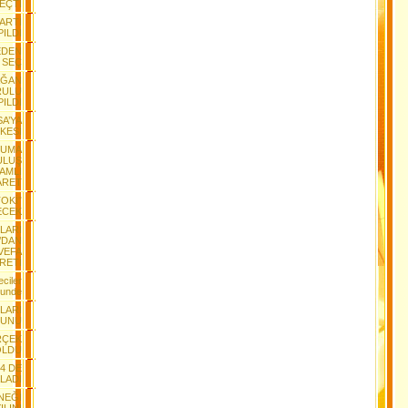
EÇTİ
PARTİ
ILDI
EDEN
 SEÇ
AĞAN
RULU
PILDI
SA’YA
KESİ
RUMA
ULUŞ
AMLI
ARET
TOKİ”
ECEK
LARI
’DAN
 VEFA
RETİ
ciler
lunde
LARI
YUNU
RÇEK
OLDU
+4 DE
LADI
NEĞİ