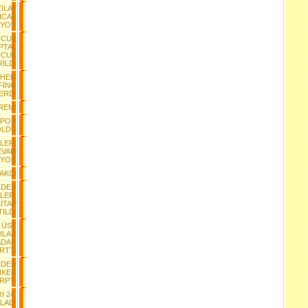
ZILAY
ICAK
IYOR
UCUK
İPTAL
UCUK
İLDİ
NHEM
FİNG
ERDİ
REMİ
SPOR
OLDU
LERİ
EVAM
İYOR
AKÇI
LDEN
LER,
İTAP
ILDI
A ÜST
ILAR
ADAR
İRTTİ
LDEN
NKER
RPTI
I 24.
LADI