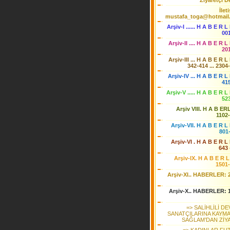
Ziyaretçi De
İlet
mustafa_toga@hotmail
Arşiv-I ...... H A B E R L
00
Arşiv-II .... H A B E R L
20
Arşiv-III ... H A B E R L
342-414 ... 2304
Arşiv-IV ... H A B E R L 
41
Arşiv-V ..... H A B E R L
52
Arşiv VIII. H A B ER
1102
Arşiv-VII. H A B E R L 
801
Arşiv-VI . H A B E R L 
643 
Arşiv-IX. H A B E R L
1501
Arşiv-XI.. HABERLER: 
Arşiv-X.. HABERLER: 
=> SALİHLİLİ D
SANATÇILARINA KAYM
SAĞLAM’DAN ZİY