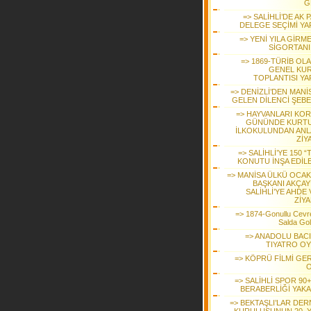
G
=> SALİHLİ’DE AK 
DELEGE SEÇİMİ YAP
=> YENİ YILA GİRM
SİGORTANI
=> 1869-TÜRİB OL
GENEL KU
TOPLANTISI YA
=> DENİZLİ’DEN MANİ
GELEN DİLENCİ ŞEBE
=> HAYVANLARI KO
GÜNÜNDE KURT
İLKOKULUNDAN ANL
ZİY
=> SALİHLİ’YE 150 “
KONUTU İNŞA EDİL
=> MANİSA ÜLKÜ OCAK
BAŞKANI AKÇAY
SALİHLİ’YE AHDE
ZİYA
=> 1874-Gonullu Cevre
Salda Go
=> ANADOLU BACI
TIYATRO O
=> KÖPRÜ FİLMİ GE
=> SALİHLİ SPOR 90
BERABERLİĞİ YAKA
=> BEKTAŞLI’LAR DER