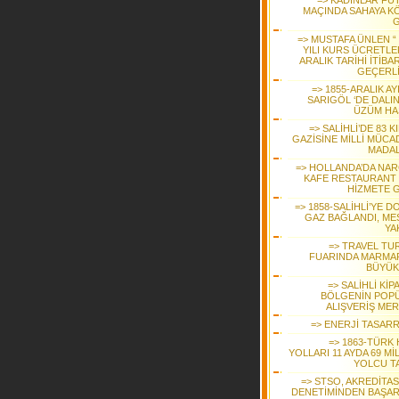
=> KADINLAR FU
MAÇINDA SAHAYA K
G
=> MUSTAFA ÜNLEN “ 
YILI KURS ÜCRETLER
ARALIK TARİHİ İTİBAR
GEÇERLİ
=> 1855-ARALIK A
SARIGÖL ‘DE DALI
ÜZÜM HA
=> SALİHLİ’DE 83 K
GAZİSİNE MİLLİ MÜCA
MADAL
=> HOLLANDA’DA NAR
KAFE RESTAURANT ‘
HİZMETE G
=> 1858-SALİHLİ’YE 
GAZ BAĞLANDI, ME
YA
=> TRAVEL TU
FUARINDA MARMAR
BÜYÜK 
=> SALİHLİ KİP
BÖLGENİN POP
ALIŞVERİŞ MER
=> ENERJİ TASAR
=> 1863-TÜRK 
YOLLARI 11 AYDA 69 M
YOLCU TA
=> STSO, AKREDİTA
DENETİMİNDEN BAŞAR