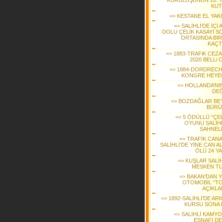
KURULUŞUNUN 20. YI
KUT
=> KESTANE EL YAK
=> SALİHLİ’DE İÇİ 
DOLU ÇELİK KASAYI S
ORTASINDA BIR
KAÇT
=> 1883-TRAFiK CEZ
2020 BELLi
=> 1884-DORDRECH
KONGRE HEYE
=> HOLLANDA’NIN
DEĞ
=> BOZDAĞLAR BE
BÜR
=> 5 ÖDÜLLÜ “ÇE
OYUNU SALİHL
SAHNEL
=> TRAFİK CANA
SALİHLİ’DE YİNE CAN AL
ÖLÜ 24 YA
=> KUŞLAR SALİH
MESKEN T
=> BAKAN'DAN Y
OTOMOBİL "T
AÇIKLA
=> 1892-SALİHLİ’DE ARI
KURSU SONA 
=> SALİHLİ KAMY
ESNAFI DE