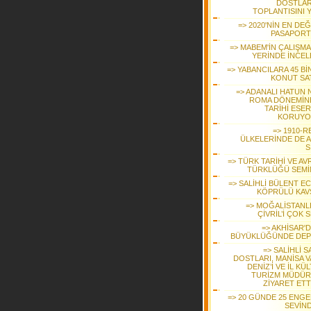
DOSTLARI
TOPLANTISINI Y
=> 2020'NİN EN DE
PASAPORT
=> MABEM'İN ÇALIŞMA
YERİNDE İNCEL
=> YABANCILARA 45 Bİ
KONUT SAT
=> ADANALI HATUN N
ROMA DÖNEMİNE
TARİHİ ESER
KORUYO
=> 1910-R
ÜLKELERİNDE DE A
S
=> TÜRK TARİHİ VE AV
TÜRKLÜĞÜ SEMİ
=> SALİHLİ BÜLENT E
KÖPRÜLÜ KAV
=> MOĞALİSTANLI
ÇİVRİL’İ ÇOK 
=> AKHİSAR'D
BÜYÜKLÜĞÜNDE DE
=> SALİHLİ 
DOSTLARI, MANİSA V
DENİZ’İ VE İL KÜ
TURİZM MÜDÜ
ZİYARET ETT
=> 20 GÜNDE 25 ENGEL
SEVİND