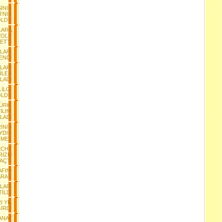
İNİN
İ’NİN
OLDU
LARA
YOLU
 ETTİ
NLARI
YENDİ
LARI
İLER
LADI
 İLGİ
OLDU
TÜRK,
ILINI
LADI
İNİN
YDIN
NMEZ
ECHT
RİZM
 AÇTI
AFINI
ARAR
LARI
TİLDİ
I YIL
GİRDİ
SANAT