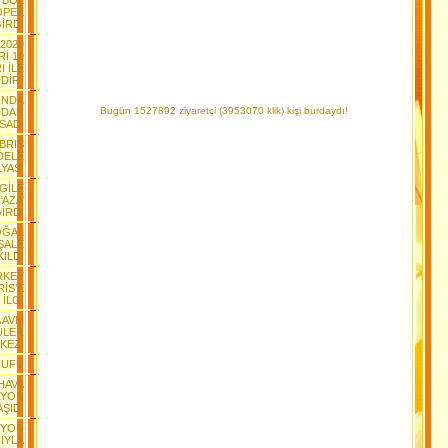
TBOL
ÖPEK
İRDİ
2020
İ 10
I İLE
DİR”
YINDA
Bugün 1527892 ziyaretçi (3953070 klik) kişi burdaydı!
NDAN
SADI
IBRIS
DELE
YASI
GİLE
AZA’
İRDİ
DOĞAL
ŞALE
KILDI
RKEY
İS’E
İLGİ
A AVM
ÜLER
KEZİ
RUFU
HAVA
İLYON
ŞIDI
SYON
IYLA