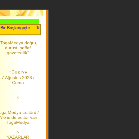
aşlangıçtır.....Toga Medya.....2006 dan bu yana
“TogaMedya doğru,
dürüst, şeffaf
gazetecilik”
TÜRKİYE
7 Ağustos 2026 /
Cuma
<
oga Medya Editörü /
Wie is de editor van
TogaMedya
>
YAZARLAR