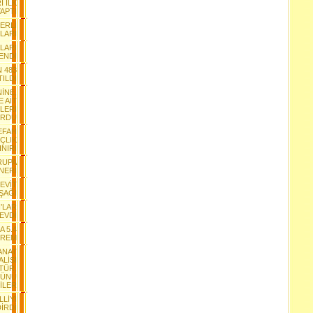
 İLK
APTI
ĞERLİ
LARI
LARI
ENDİ
N 483
ILDI
İNE,
 AİT
LERİ
RDU
EFAH
ÇLIK
INIRI
RUPA
NERİ
CEVİT
ŞAĞI
’LAR
SEVDİ
A 5.4
PREM
SANAT
ALİSİ
LTÜR,
RÜNÜ
İLER
LİYİ
İRDİ