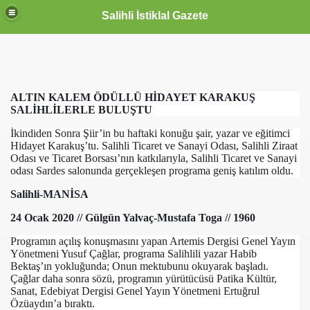
Salihli İstiklal Gazete
ALTIN KALEM ÖDÜLLÜ HİDAYET KARAKUŞ
SALİHLİLERLE BULUŞTU
İkindiden Sonra Şiir’in bu haftaki konuğu şair, yazar ve eğitimci
Hidayet Karakuş’tu. Salihli Ticaret ve Sanayi Odası, Salihli Ziraat
Odası ve Ticaret Borsası’nın katkılarıyla, Salihli Ticaret ve Sanayi
odası Sardes salonunda gerçekleşen programa geniş katılım oldu.
Salihli-MANİSA
24 Ocak 2020 // Gülgün Yalvaç-Mustafa Toga // 1960
Programın açılış konuşmasını yapan Artemis Dergisi Genel Yayın
Yönetmeni Yusuf Çağlar, programa Salihlili yazar Habib
Bektaş’ın yokluğunda; Onun mektubunu okuyarak başladı.
Çağlar daha sonra sözü, programın yürütücüsü Patika Kültür,
Sanat, Edebiyat Dergisi Genel Yayın Yönetmeni Ertuğrul
Özüaydın’a bıraktı.
OLLANDA