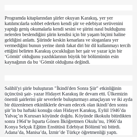
Programda kitaplarından şiirler okuyan Karakuş, yer yer
katılımcılarla sohbet ederken kendi şiir ve edebiyat serüvenini
yaptığı geniş okumalarla kendi sesini ve şiirini nasıl bulduğunu
nelerden beslendiğini şiirin kendisi için bir yaşam biçimi haline
geldiğini anlattı. Şiirinde keskin kenarlara ve sloganlara yer
vermediğini bunun yerine ılımlı fakat diri bir dil kullanmayı tercih
ettiğini belirten Karakuş çocukluğun her şair ve yazar için bir
‘Gömüt’ olduğunu yazdıklarının büyük bir bölümünün esin
kaynağının da bu ‘Gömüt olduğuna değindi.
com
200
Salihli'yi şiirle buluşturan "İkindi'den Sonra Şiir" etkinliğinin
41
üçüncüsü şair- yazar Hidayet Karakuş ile devam etti. Ülkemizin
önemli şairlerini şiir severlerle buluşturmayı amaçlayan ve iki ayda
14 ... 2304-2494
bir düzenlenen etkinliklerle devam edecek olan ikindi’den sonra
şiir’in bu haftaki konuğu olan Hidayet Karakuş, Eylül 1946’da
Yalvaç’ın Kurusarı köyünde doğdu. Köyünde ilkokulu bitirdikten
22
sonra 1964’te Isparta Gönen İlköğretmen Okulu’nu, 1966’da
Konya Selçuk Eğitim Enstitüsü Edebiyat Bölümü’nü bitirdi.
642
Adana’da, Manisa’da, İzmir’de Türkçe öğretmenliği yaptı.