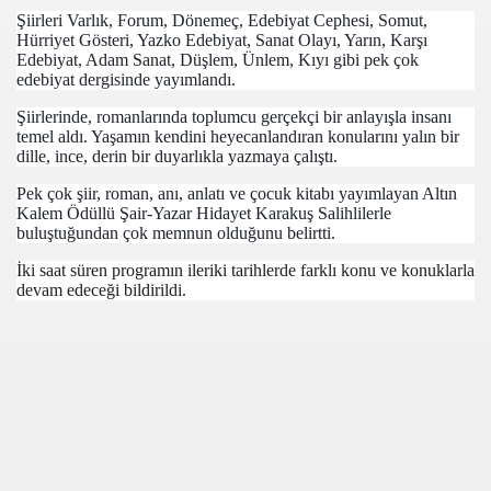
00
Şiirleri Varlık, Forum, Dönemeç, Edebiyat Cephesi, Somut,
Hürriyet Gösteri, Yazko Edebiyat, Sanat Olayı, Yarın, Karşı
Edebiyat, Adam Sanat, Düşlem, Ünlem, Kıyı gibi pek çok
01
edebiyat dergisinde yayımlandı.
00
Şiirlerinde, romanlarında toplumcu gerçekçi bir anlayışla insanı
temel aldı. Yaşamın kendini heyecanlandıran konularını yalın bir
dille, ince, derin bir duyarlıkla yazmaya çalıştı.
50
Pek çok şiir, roman, anı, anlatı ve çocuk kitabı yayımlayan Altın
Kalem Ödüllü Şair-Yazar Hidayet Karakuş Salihlilerle
buluştuğundan çok memnun olduğunu belirtti.
İki saat süren programın ileriki tarihlerde farklı konu ve konuklarla
devam edeceği bildirildi.
ILARINA KAYMAKAM SAĞLAM’DAN ZİYARET
 SAHAYA KÖPEK GİRDİ
KURS ÜCRETLERİ 10 ARALIK TARİHİ İTİBARI İLE GEÇERL
ÖL ‘DE DALINDAN ÜZÜM HASADI
SİNE MİLLİ MÜCADELE MADALYASI