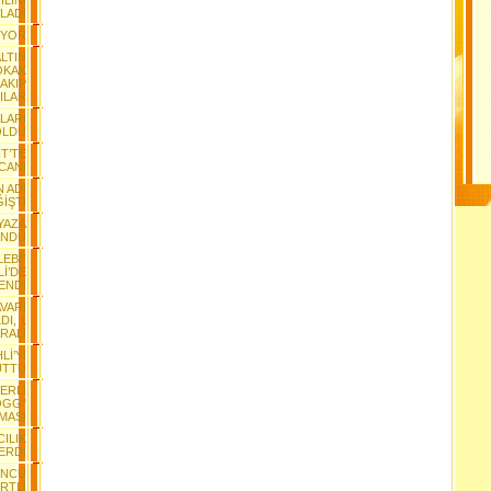
LINI
LADI
IYOR
ALTIN
OKAK
AKIP
ILAR
ALARI
 OLDU
T’TE
CANI
 ADI
İŞTİ
YAZA
ÜNDÜ
LEBİ”
İ’DE
ENDİ
VARI
DI, 1
RALI
Lİ’Yİ
UTTU
ERLİ
OGG"
MASI
CILIK
ERDİ
ONCU
RTLİ