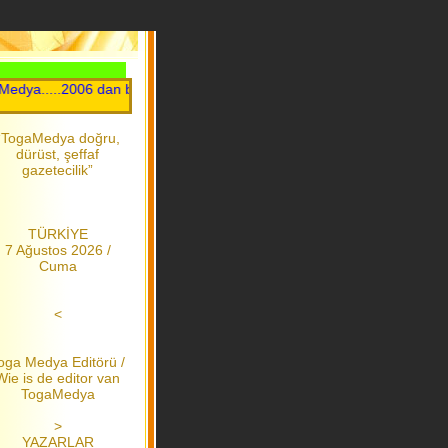
ya.....2006 dan bu yana
“TogaMedya doğru,
dürüst, şeffaf
gazetecilik”
TÜRKİYE
7 Ağustos 2026 /
Cuma
<
oga Medya Editörü /
Wie is de editor van
TogaMedya
>
YAZARLAR