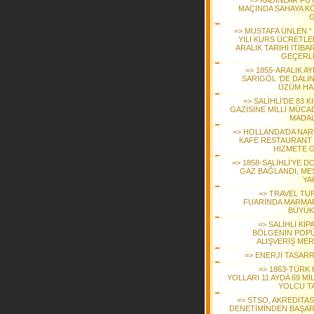
=> KADINLAR FU
MAÇINDA SAHAYA K
G
=> MUSTAFA ÜNLEN “ 
YILI KURS ÜCRETLER
ARALIK TARİHİ İTİBAR
GEÇERLİ
=> 1855-ARALIK A
SARIGÖL ‘DE DALI
ÜZÜM HA
=> SALİHLİ’DE 83 K
GAZİSİNE MİLLİ MÜCA
MADAL
=> HOLLANDA’DA NAR
KAFE RESTAURANT ‘
HİZMETE G
=> 1858-SALİHLİ’YE 
GAZ BAĞLANDI, ME
YA
=> TRAVEL TU
FUARINDA MARMAR
BÜYÜK 
=> SALİHLİ KİP
BÖLGENİN POP
ALIŞVERİŞ MER
=> ENERJİ TASAR
=> 1863-TÜRK 
YOLLARI 11 AYDA 69 M
YOLCU TA
=> STSO, AKREDİTA
DENETİMİNDEN BAŞAR