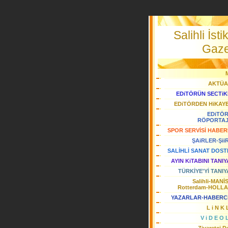
Salihli İstik
Gaze
AKTÜA
EDiTÖRÜN SECTiK
EDiTÖRDEN HiKAY
EDiTÖ
RÖPORTA
SPOR SERVİSİ HABER
ŞAiRLER-Şii
SALİHLİ SANAT DOST
AYIN KiTABINI TANI
TÜRKİYE'Yİ TANIY
Salihli-MANİ
Rotterdam-HOLL
YAZARLAR-HABERC
L i N K 
V i D E O 