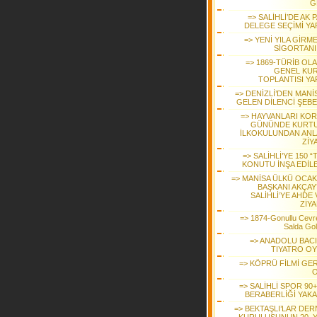
G
=> SALİHLİ’DE AK 
DELEGE SEÇİMİ YAP
=> YENİ YILA GİRM
SİGORTANI
=> 1869-TÜRİB OL
GENEL KU
TOPLANTISI YA
=> DENİZLİ’DEN MANİ
GELEN DİLENCİ ŞEBE
=> HAYVANLARI KO
GÜNÜNDE KURT
İLKOKULUNDAN ANL
ZİY
=> SALİHLİ’YE 150 “
KONUTU İNŞA EDİL
=> MANİSA ÜLKÜ OCAK
BAŞKANI AKÇAY
SALİHLİ’YE AHDE
ZİYA
=> 1874-Gonullu Cevre
Salda Go
=> ANADOLU BACI
TIYATRO O
=> KÖPRÜ FİLMİ GE
=> SALİHLİ SPOR 90
BERABERLİĞİ YAKA
=> BEKTAŞLI’LAR DER