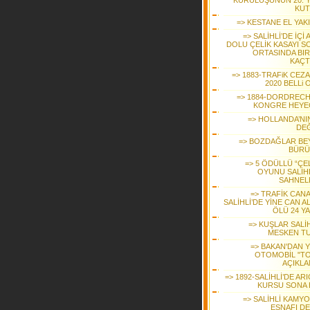
KURULUŞUNUN 20. YI
KUT
=> KESTANE EL YAK
=> SALİHLİ’DE İÇİ 
DOLU ÇELİK KASAYI S
ORTASINDA BIR
KAÇT
=> 1883-TRAFiK CEZ
2020 BELLi
=> 1884-DORDRECH
KONGRE HEYE
=> HOLLANDA’NIN
DEĞ
=> BOZDAĞLAR BE
BÜR
=> 5 ÖDÜLLÜ “ÇE
OYUNU SALİHL
SAHNEL
=> TRAFİK CANA
SALİHLİ’DE YİNE CAN AL
ÖLÜ 24 YA
=> KUŞLAR SALİH
MESKEN T
=> BAKAN'DAN Y
OTOMOBİL "T
AÇIKLA
=> 1892-SALİHLİ’DE ARI
KURSU SONA 
=> SALİHLİ KAMY
ESNAFI DE