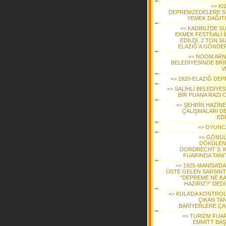
=> KI
DEPREMZEDELERE S
YEMEK DAĞIT
=> KADİRLİ’DE S
EKMEK FESTİVALİ 
EDİLDİ, 2 TON S
ELAZIĞ'A GÖNDER
=> NOOM AR
BELEDİYESİNDE BRİ
V
=> 1920-ELAZIĞ DEP
=> SALİHLİ BELEDİYE
BİR PUANA RAZI 
=> ŞEHRİN HAZİNE
ÇALIŞMALARI D
ED
=> OYUNC
=> GÖNÜ
DÖKÜLEN
DORDRECHT 3. K
FUARINDA TANIT
=> 1925-MANİSA’D
ÜSTE GELEN SARSINT
“DEPREME NE K
HAZIRIZ?” DED
=> KULA’DA KONTRO
ÇIKAN TA
BARİYERLERE ÇA
=> TURİZM FUAR
EMMİTT BAŞ