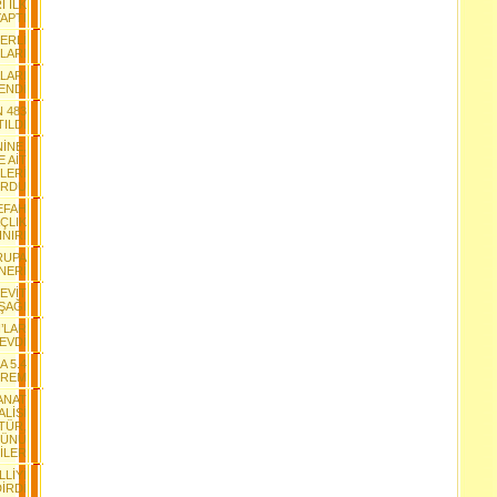
 İLK
APTI
ĞERLİ
LARI
LARI
ENDİ
N 483
ILDI
İNE,
 AİT
LERİ
RDU
EFAH
ÇLIK
INIRI
RUPA
NERİ
CEVİT
ŞAĞI
’LAR
SEVDİ
A 5.4
PREM
SANAT
ALİSİ
LTÜR,
RÜNÜ
İLER
LİYİ
İRDİ