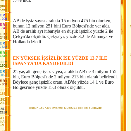
7,4'e indi.
fteri
işim :
.com
 E R :
1-200
AB'de işsiz sayısı aralıkta 15 milyon 475 bin olurken,
 E R :
bunun 12 milyon 251 bini Euro Bölgesi'nde yer aldı.
1-341
AB'de aralık ayı itibarıyla en düşük işsizlik yüzde 2 ile
 E R :
Çekya'da ölçüldü. Çekya'yı, yüzde 3,2 ile Almanya ve
-2494
Hollanda izledi.
E R :
5-522
 E R :
3-642
EN YÜKSEK İŞSİZLİK İSE YÜZDE 13,7 İLE
LE R:
İSPANYA'DA KAYDEDİLDİ
-1500
25 yaş altı genç işsiz sayısı, aralıkta AB'de 3 milyon 155
E R :
-1101
bin, Euro Bölgesi'nde 2 milyon 213 bin olarak belirlendi.
E R :
Böylece genç işsizlik oranı, AB'de yüzde 14,1 ve Euro
- 800
Bölgesi'nde yüzde 15,3 olarak ölçüldü.
 E R:
-1850
2151-
2303
Bugün 1527398 ziyaretçi (3950372 klik) kişi burdaydı!
1851-
2150
EVLET
AKAM
ARET