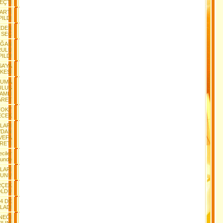
EÇTİ
PARTİ
ILDI
EDEN
 SEÇ
AĞAN
RULU
PILDI
SA’YA
KESİ
RUMA
ULUŞ
AMLI
ARET
TOKİ”
ECEK
LARI
’DAN
 VEFA
RETİ
ciler
lunde
LARI
YUNU
RÇEK
OLDU
+4 DE
LADI
NEĞİ