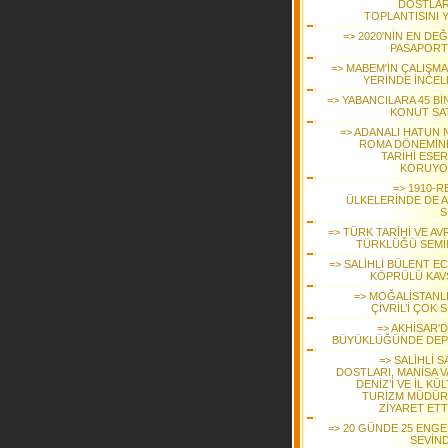
DOSTLARI
TOPLANTISINI Y
=> 2020'NİN EN DE
PASAPORT
=> MABEM'İN ÇALIŞMA
YERİNDE İNCEL
=> YABANCILARA 45 Bİ
KONUT SAT
=> ADANALI HATUN N
ROMA DÖNEMİNE
TARİHİ ESER
KORUYO
=> 1910-R
ÜLKELERİNDE DE A
S
=> TÜRK TARİHİ VE AV
TÜRKLÜĞÜ SEMİ
=> SALİHLİ BÜLENT E
KÖPRÜLÜ KAV
=> MOĞALİSTANLI
ÇİVRİL’İ ÇOK 
=> AKHİSAR'D
BÜYÜKLÜĞÜNDE DE
=> SALİHLİ 
DOSTLARI, MANİSA V
DENİZ’İ VE İL KÜ
TURİZM MÜDÜ
ZİYARET ETT
=> 20 GÜNDE 25 ENGEL
SEVİND