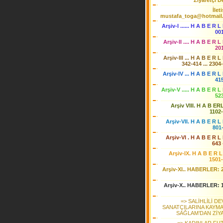
Ziyaretçi De
İlet
mustafa_toga@hotmail
Arşiv-I ...... H A B E R L
00
Arşiv-II .... H A B E R L
20
Arşiv-III ... H A B E R L
342-414 ... 2304
Arşiv-IV ... H A B E R L 
41
Arşiv-V ..... H A B E R L
52
Arşiv VIII. H A B ER
1102
Arşiv-VII. H A B E R L 
801
Arşiv-VI . H A B E R L 
643 
Arşiv-IX. H A B E R L
1501
Arşiv-XI.. HABERLER: 
Arşiv-X.. HABERLER: 
=> SALİHLİLİ D
SANATÇILARINA KAYM
SAĞLAM’DAN ZİY