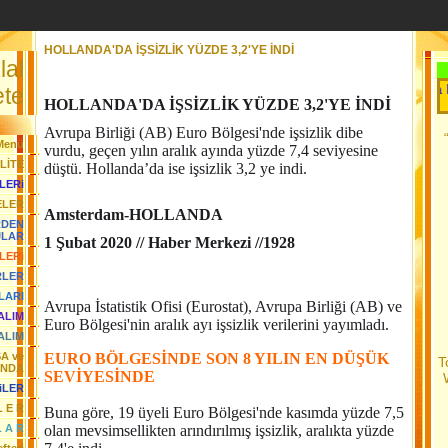
HOLLANDA'DA İŞSİZLİK YÜZDE 3,2'YE İNDİ
lal
Her Gün Yeni Bir Başlangıçtır.....Toga Med
te
HOLLANDA'DA İŞSİZLİK YÜZDE 3,2'YE İNDİ
Avrupa Birliği (AB) Euro Bölgesi'nde işsizlik dibe
Menü
vurdu, geçen yılın aralık ayında yüzde 7,4 seviyesine
LİTE
düştü. Hollanda’da ise işsizlik 3,2 ye indi.
LERi
ELER
Amsterdam-HOLLANDA
RDEN
JLAR
1 Şubat 2020 // Haber Merkezi //1928
LERi
RLER
LARI
Avrupa İstatistik Ofisi (Eurostat), Avrupa Birliği (AB) ve
YALIM
Euro Bölgesi'nin aralık ayı işsizlik verilerini yayımladı.
ALIM
SA ve
EURO BÖLGESİNDE SON 8 YILIN EN DÜŞÜK
T
ANDA
SEVİYESİNDE
iLER
L E R
Buna göre, 19 üyeli Euro Bölgesi'nde kasımda yüzde 7,5
L A R
olan mevsimsellikten arındırılmış işsizlik, aralıkta yüzde