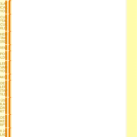
ZILAY
ICAK
IYOR
UCUK
İPTAL
UCUK
İLDİ
NHEM
FİNG
ERDİ
REMİ
SPOR
OLDU
LERİ
EVAM
İYOR
AKÇI
LDEN
LER,
İTAP
ILDI
A ÜST
ILAR
ADAR
İRTTİ
LDEN
NKER
RPTI
I 24.
LADI