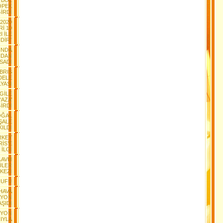
TBOL
ÖPEK
İRDİ
2020
İ 10
I İLE
DİR”
YINDA
NDAN
SADI
IBRIS
DELE
YASI
GİLE
AZA’
İRDİ
DOĞAL
ŞALE
KILDI
RKEY
İS’E
İLGİ
A AVM
ÜLER
KEZİ
RUFU
HAVA
İLYON
ŞIDI
SYON
IYLA