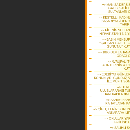
=> MANİSA DERBİS
GALİBİ SALİHL
SULTANLARI 
=> KESTELLİ, KADIN
BAŞARIYA GİDEN 
TARİF
=> FİLENİN SULTA
HIRVATİSTAN’I 3-1 
=> BASIN MENSUP
“ÇALIŞAN GAZETEC
GÜNÜ’NÜ” KUT
=> 1898-DEV LAHANA
ODAĞI 
=> AVRUPALI 
ALINTERİNİN 40. Y
KUT
=> EDEBİYAT GÜNLER
KONUKLARI GÜNDÜZ A
İLE MÜFİT SÖ
=> UTR
ULUSLARARASI TU
FUARI KAPILARINI
=> SANAYİ ESN
RAHATLATAN K
=> ÇİFTÇİLERİN SORUN
ANKARA'YA İLE
=> OKULLAR YAR
TATİLİNE 
=> SALİHLİ 