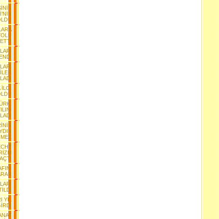
İNİN
İ’NİN
OLDU
LARA
YOLU
 ETTİ
NLARI
YENDİ
LARI
İLER
LADI
 İLGİ
OLDU
TÜRK,
ILINI
LADI
İNİN
YDIN
NMEZ
ECHT
RİZM
 AÇTI
AFINI
ARAR
LARI
TİLDİ
I YIL
GİRDİ
SANAT