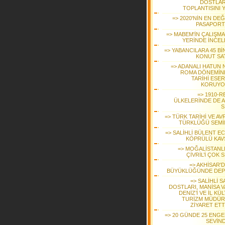
DOSTLARI
TOPLANTISINI Y
=> 2020'NİN EN DE
PASAPORT
=> MABEM'İN ÇALIŞMA
YERİNDE İNCEL
=> YABANCILARA 45 Bİ
KONUT SAT
=> ADANALI HATUN N
ROMA DÖNEMİNE
TARİHİ ESER
KORUYO
=> 1910-R
ÜLKELERİNDE DE A
S
=> TÜRK TARİHİ VE AV
TÜRKLÜĞÜ SEMİ
=> SALİHLİ BÜLENT E
KÖPRÜLÜ KAV
=> MOĞALİSTANLI
ÇİVRİL’İ ÇOK 
=> AKHİSAR'D
BÜYÜKLÜĞÜNDE DE
=> SALİHLİ 
DOSTLARI, MANİSA V
DENİZ’İ VE İL KÜ
TURİZM MÜDÜ
ZİYARET ETT
=> 20 GÜNDE 25 ENGEL
SEVİND