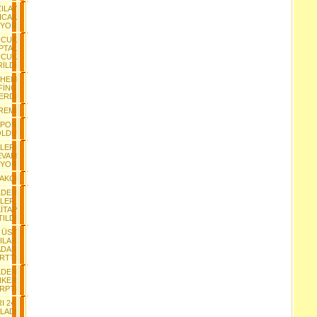
ZILAY
ICAK
IYOR
UCUK
İPTAL
UCUK
İLDİ
NHEM
FİNG
ERDİ
REMİ
SPOR
OLDU
LERİ
EVAM
İYOR
AKÇI
LDEN
LER,
İTAP
ILDI
A ÜST
ILAR
ADAR
İRTTİ
LDEN
NKER
RPTI
I 24.
LADI