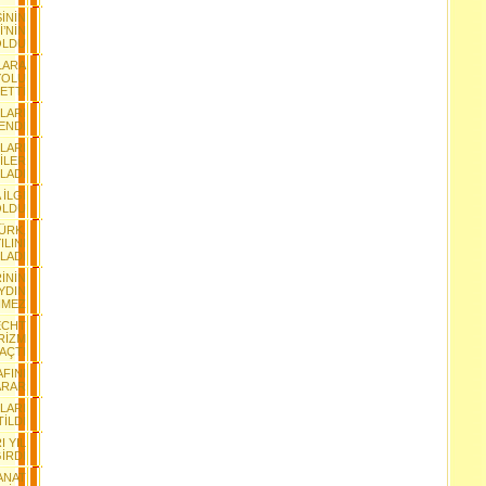
İNİN
İ’NİN
OLDU
LARA
YOLU
 ETTİ
NLARI
YENDİ
LARI
İLER
LADI
 İLGİ
OLDU
TÜRK,
ILINI
LADI
İNİN
YDIN
NMEZ
ECHT
RİZM
 AÇTI
AFINI
ARAR
LARI
TİLDİ
I YIL
GİRDİ
SANAT