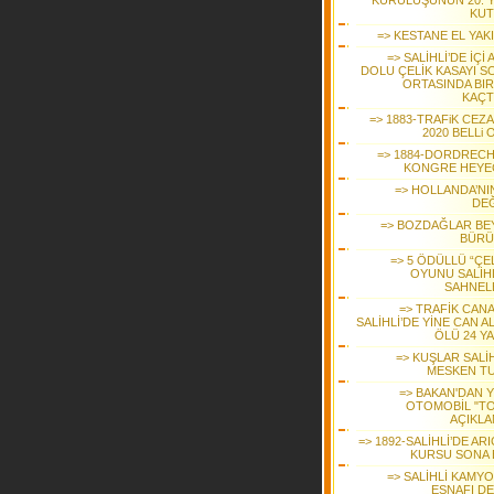
KURULUŞUNUN 20. YI
KUT
=> KESTANE EL YAK
=> SALİHLİ’DE İÇİ 
DOLU ÇELİK KASAYI S
ORTASINDA BIR
KAÇT
=> 1883-TRAFiK CEZ
2020 BELLi
=> 1884-DORDRECH
KONGRE HEYE
=> HOLLANDA’NIN
DEĞ
=> BOZDAĞLAR BE
BÜR
=> 5 ÖDÜLLÜ “ÇE
OYUNU SALİHL
SAHNEL
=> TRAFİK CANA
SALİHLİ’DE YİNE CAN AL
ÖLÜ 24 YA
=> KUŞLAR SALİH
MESKEN T
=> BAKAN'DAN Y
OTOMOBİL "T
AÇIKLA
=> 1892-SALİHLİ’DE ARI
KURSU SONA 
=> SALİHLİ KAMY
ESNAFI DE