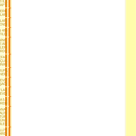
 İLK
APTI
ĞERLİ
LARI
LARI
ENDİ
N 483
ILDI
İNE,
 AİT
LERİ
RDU
EFAH
ÇLIK
INIRI
RUPA
NERİ
CEVİT
ŞAĞI
’LAR
SEVDİ
A 5.4
PREM
SANAT
ALİSİ
LTÜR,
RÜNÜ
İLER
LİYİ
İRDİ