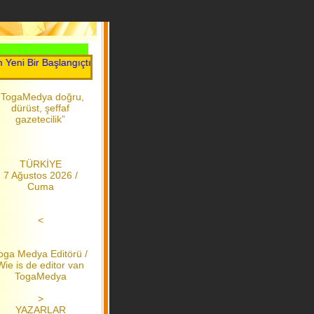
Bir Başlangıçtır.....Toga Medya.....2006 dan bu yana
“TogaMedya doğru,
dürüst, şeffaf
gazetecilik”
TÜRKİYE
7 Ağustos 2026 /
Cuma
<
oga Medya Editörü /
Wie is de editor van
TogaMedya
>
YAZARLAR