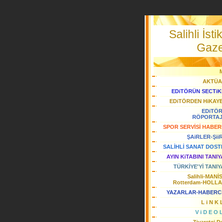
Salihli İstik
Gaze
AKTÜA
EDiTÖRÜN SECTiK
EDiTÖRDEN HiKAY
EDiTÖ
RÖPORTA
SPOR SERVİSİ HABER
ŞAiRLER-Şii
SALİHLİ SANAT DOST
AYIN KiTABINI TANI
TÜRKİYE'Yİ TANIY
Salihli-MANİ
Rotterdam-HOLL
YAZARLAR-HABERC
L i N K 
V i D E O 