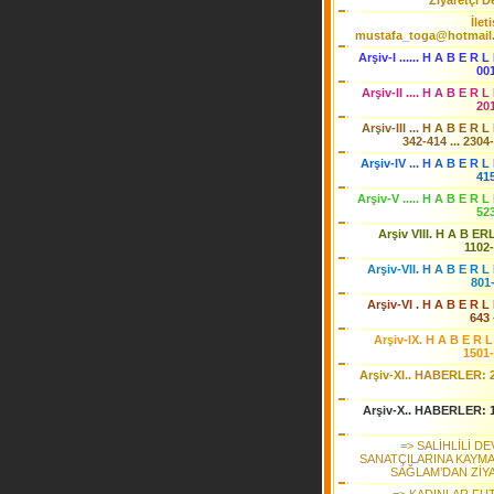
Ziyaretçi De
İlet
mustafa_toga@hotmail
Arşiv-I ...... H A B E R L
00
Arşiv-II .... H A B E R L
20
Arşiv-III ... H A B E R L
342-414 ... 2304
Arşiv-IV ... H A B E R L 
41
Arşiv-V ..... H A B E R L
52
Arşiv VIII. H A B ER
1102
Arşiv-VII. H A B E R L 
801
Arşiv-VI . H A B E R L 
643 
Arşiv-IX. H A B E R L
1501
Arşiv-XI.. HABERLER: 
Arşiv-X.. HABERLER: 
=> SALİHLİLİ D
SANATÇILARINA KAYM
SAĞLAM’DAN ZİY