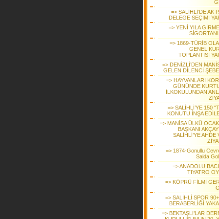
G
=> SALİHLİ’DE AK 
DELEGE SEÇİMİ YAP
=> YENİ YILA GİRM
SİGORTANI
=> 1869-TÜRİB OL
GENEL KU
TOPLANTISI YA
=> DENİZLİ’DEN MANİ
GELEN DİLENCİ ŞEBE
=> HAYVANLARI KO
GÜNÜNDE KURT
İLKOKULUNDAN ANL
ZİY
=> SALİHLİ’YE 150 “
KONUTU İNŞA EDİL
=> MANİSA ÜLKÜ OCAK
BAŞKANI AKÇAY
SALİHLİ’YE AHDE
ZİYA
=> 1874-Gonullu Cevre
Salda Go
=> ANADOLU BACI
TIYATRO O
=> KÖPRÜ FİLMİ GE
=> SALİHLİ SPOR 90
BERABERLİĞİ YAKA
=> BEKTAŞLI’LAR DER