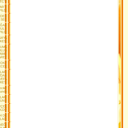
EÇTİ
PARTİ
ILDI
EDEN
 SEÇ
AĞAN
RULU
PILDI
SA’YA
KESİ
RUMA
ULUŞ
AMLI
ARET
TOKİ”
ECEK
LARI
’DAN
 VEFA
RETİ
ciler
lunde
LARI
YUNU
RÇEK
OLDU
+4 DE
LADI
NEĞİ