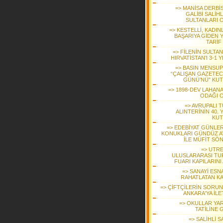
=> MANİSA DERBİS
GALİBİ SALİHL
SULTANLARI 
=> KESTELLİ, KADIN
BAŞARIYA GİDEN 
TARİF
=> FİLENİN SULTA
HIRVATİSTAN’I 3-1 
=> BASIN MENSUP
“ÇALIŞAN GAZETEC
GÜNÜ’NÜ” KUT
=> 1898-DEV LAHANA
ODAĞI 
=> AVRUPALI 
ALINTERİNİN 40. Y
KUT
=> EDEBİYAT GÜNLER
KONUKLARI GÜNDÜZ A
İLE MÜFİT SÖ
=> UTR
ULUSLARARASI TU
FUARI KAPILARINI
=> SANAYİ ESN
RAHATLATAN K
=> ÇİFTÇİLERİN SORUN
ANKARA'YA İLE
=> OKULLAR YAR
TATİLİNE 
=> SALİHLİ 