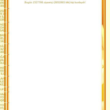
TBOL
Bugün 1527786 ziyaretçi (3952893 klik) kişi burdaydı!
ÖPEK
İRDİ
2020
İ 10
I İLE
DİR”
YINDA
NDAN
SADI
IBRIS
DELE
YASI
GİLE
AZA’
İRDİ
DOĞAL
ŞALE
KILDI
RKEY
İS’E
İLGİ
A AVM
ÜLER
KEZİ
RUFU
HAVA
İLYON
ŞIDI
SYON
IYLA