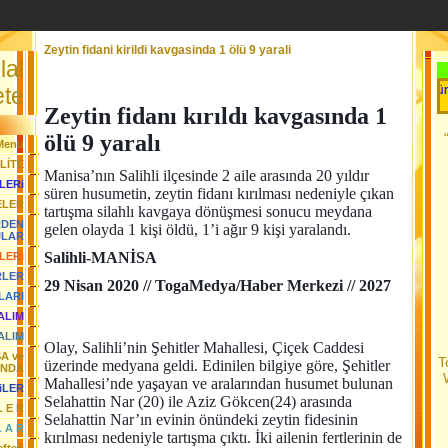
Zeytin fidani kirildi kavgasinda 1 ölü 9 yarali
lal
Her Gün Yeni 
te
Zeytin fidanı kırıldı kavgasında 1
ölü 9 yaralı
Menü
LİTE
Manisa’nın Salihli ilçesinde 2 aile arasında 20 yıldır
LERi
süren husumetin, zeytin fidanı kırılması nedeniyle çıkan
ELER
tartışma silahlı kavgaya dönüşmesi sonucu meydana
RDEN
gelen olayda 1 kişi öldü, 1’i ağır 9 kişi yaralandı.
JLAR
Salihli-MANİSA
LERi
RLER
29 Nisan 2020 // TogaMedya/Haber Merkezi // 2027
LARI
YALIM
ALIM
Olay, Salihli’nin Şehitler Mahallesi, Çiçek Caddesi
SA ve
T
üzerinde medyana geldi. Edinilen bilgiye göre, Şehitler
ANDA
Mahallesi’nde yaşayan ve aralarından husumet bulunan
iLER
Selahattin Nar (20) ile Aziz Gökcen(24) arasında
L E R
Selahattin Nar’ın evinin önündeki zeytin fidesinin
L A R
kırılması nedeniyle tartışma çıktı. İki ailenin fertlerinin de