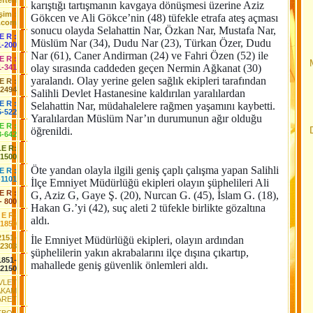
fteri
karıştığı tartışmanın kavgaya dönüşmesi üzerine Aziz
işim :
Gökcen ve Ali Gökce’nin (48) tüfekle etrafa ateş açması
.com
sonucu olayda Selahattin Nar, Özkan Nar, Mustafa Nar,
 E R :
Müslüm Nar (34), Dudu Nar (23), Türkan Özer, Dudu
1-200
Nar (61), Caner Andirman (24) ve Fahri Özen (52) ile
 E R :
olay sırasında caddeden geçen Nermin Ağkanat (30)
1-341
yaralandı. Olay yerine gelen sağlık ekipleri tarafından
 E R :
-2494
Salihli Devlet Hastanesine kaldırılan yaralılardan
E R :
Selahattin Nar, müdahalelere rağmen yaşamını kaybetti.
5-522
Yaralılardan Müslüm Nar’ın durumunun ağır olduğu
 E R :
öğrenildi.
3-642
LE R:
-1500
Öte yandan olayla ilgili geniş çaplı çalışma yapan Salihli
E R :
-1101
İlçe Emniyet Müdürlüğü ekipleri olayın şüphelileri Ali
E R :
G, Aziz G, Gaye Ş. (20), Nurcan G. (45), İslam G. (18),
- 800
Hakan G.’yi (42), suç aleti 2 tüfekle birlikte gözaltına
 E R:
aldı.
-1850
2151-
İle Emniyet Müdürlüğü ekipleri, olayın ardından
2303
şüphelilerin yakın akrabalarını ilçe dışına çıkartıp,
1851-
mahallede geniş güvenlik önlemleri aldı.
2150
EVLET
AKAM
ARET