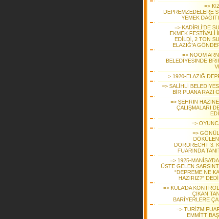
=> KI
DEPREMZEDELERE S
YEMEK DAĞIT
=> KADİRLİ’DE S
EKMEK FESTİVALİ 
EDİLDİ, 2 TON S
ELAZIĞ'A GÖNDER
=> NOOM AR
BELEDİYESİNDE BRİ
V
=> 1920-ELAZIĞ DEP
=> SALİHLİ BELEDİYE
BİR PUANA RAZI 
=> ŞEHRİN HAZİNE
ÇALIŞMALARI D
ED
=> OYUNC
=> GÖNÜ
DÖKÜLEN
DORDRECHT 3. K
FUARINDA TANIT
=> 1925-MANİSA’D
ÜSTE GELEN SARSINT
“DEPREME NE K
HAZIRIZ?” DED
=> KULA’DA KONTRO
ÇIKAN TA
BARİYERLERE ÇA
=> TURİZM FUAR
EMMİTT BAŞ