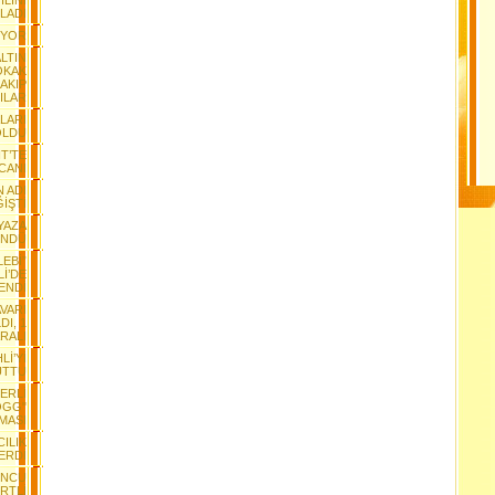
LINI
LADI
IYOR
ALTIN
OKAK
AKIP
ILAR
ALARI
 OLDU
T’TE
CANI
 ADI
İŞTİ
YAZA
ÜNDÜ
LEBİ”
İ’DE
ENDİ
VARI
DI, 1
RALI
Lİ’Yİ
UTTU
ERLİ
OGG"
MASI
CILIK
ERDİ
ONCU
RTLİ