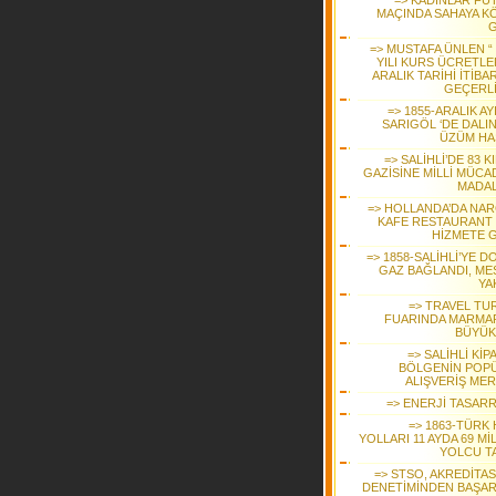
=> KADINLAR FU
MAÇINDA SAHAYA K
G
=> MUSTAFA ÜNLEN “ 
YILI KURS ÜCRETLER
ARALIK TARİHİ İTİBAR
GEÇERLİ
=> 1855-ARALIK A
SARIGÖL ‘DE DALI
ÜZÜM HA
=> SALİHLİ’DE 83 K
GAZİSİNE MİLLİ MÜCA
MADAL
=> HOLLANDA’DA NAR
KAFE RESTAURANT ‘
HİZMETE G
=> 1858-SALİHLİ’YE 
GAZ BAĞLANDI, ME
YA
=> TRAVEL TU
FUARINDA MARMAR
BÜYÜK 
=> SALİHLİ KİP
BÖLGENİN POP
ALIŞVERİŞ MER
=> ENERJİ TASAR
=> 1863-TÜRK 
YOLLARI 11 AYDA 69 M
YOLCU TA
=> STSO, AKREDİTA
DENETİMİNDEN BAŞAR