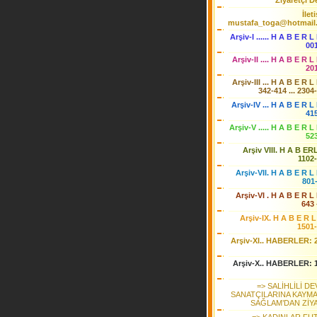
Ziyaretçi De
İlet
mustafa_toga@hotmail
Arşiv-I ...... H A B E R L
00
Arşiv-II .... H A B E R L
20
Arşiv-III ... H A B E R L
342-414 ... 2304
Arşiv-IV ... H A B E R L 
41
Arşiv-V ..... H A B E R L
52
Arşiv VIII. H A B ER
1102
Arşiv-VII. H A B E R L 
801
Arşiv-VI . H A B E R L 
643 
Arşiv-IX. H A B E R L
1501
Arşiv-XI.. HABERLER: 
Arşiv-X.. HABERLER: 
=> SALİHLİLİ D
SANATÇILARINA KAYM
SAĞLAM’DAN ZİY