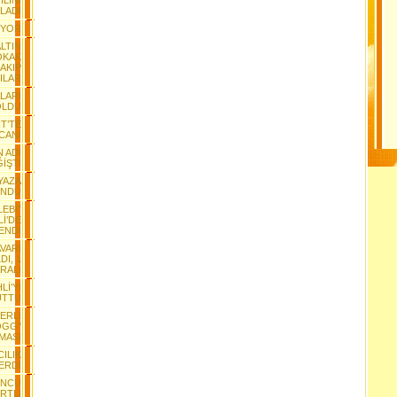
LINI
LADI
IYOR
ALTIN
OKAK
AKIP
ILAR
ALARI
 OLDU
T’TE
CANI
 ADI
İŞTİ
YAZA
ÜNDÜ
LEBİ”
İ’DE
ENDİ
VARI
DI, 1
RALI
Lİ’Yİ
UTTU
ERLİ
OGG"
MASI
CILIK
ERDİ
ONCU
RTLİ