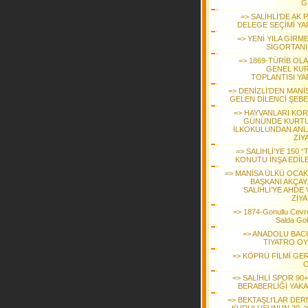
G
=> SALİHLİ’DE AK 
DELEGE SEÇİMİ YAP
=> YENİ YILA GİRM
SİGORTANI
=> 1869-TÜRİB OL
GENEL KU
TOPLANTISI YA
=> DENİZLİ’DEN MANİ
GELEN DİLENCİ ŞEBE
=> HAYVANLARI KO
GÜNÜNDE KURT
İLKOKULUNDAN ANL
ZİY
=> SALİHLİ’YE 150 “
KONUTU İNŞA EDİL
=> MANİSA ÜLKÜ OCAK
BAŞKANI AKÇAY
SALİHLİ’YE AHDE
ZİYA
=> 1874-Gonullu Cevre
Salda Go
=> ANADOLU BACI
TIYATRO O
=> KÖPRÜ FİLMİ GE
=> SALİHLİ SPOR 90
BERABERLİĞİ YAKA
=> BEKTAŞLI’LAR DER