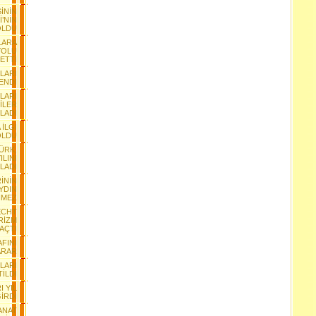
İNİN
İ’NİN
OLDU
LARA
YOLU
 ETTİ
NLARI
YENDİ
LARI
İLER
LADI
 İLGİ
OLDU
TÜRK,
ILINI
LADI
İNİN
YDIN
NMEZ
ECHT
RİZM
 AÇTI
AFINI
ARAR
LARI
TİLDİ
I YIL
GİRDİ
SANAT