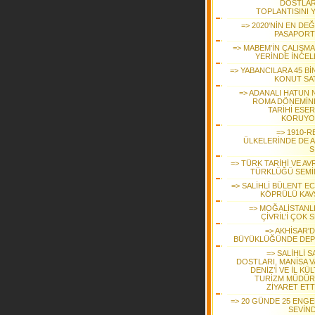
DOSTLARI
TOPLANTISINI Y
=> 2020'NİN EN DE
PASAPORT
=> MABEM'İN ÇALIŞMA
YERİNDE İNCEL
=> YABANCILARA 45 Bİ
KONUT SAT
=> ADANALI HATUN N
ROMA DÖNEMİNE
TARİHİ ESER
KORUYO
=> 1910-R
ÜLKELERİNDE DE A
S
=> TÜRK TARİHİ VE AV
TÜRKLÜĞÜ SEMİ
=> SALİHLİ BÜLENT E
KÖPRÜLÜ KAV
=> MOĞALİSTANLI
ÇİVRİL’İ ÇOK 
=> AKHİSAR'D
BÜYÜKLÜĞÜNDE DE
=> SALİHLİ 
DOSTLARI, MANİSA V
DENİZ’İ VE İL KÜ
TURİZM MÜDÜ
ZİYARET ETT
=> 20 GÜNDE 25 ENGEL
SEVİND