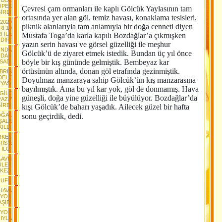
TBOL
ÖPEK
Çevresi çam ormanları ile kaplı Gölcük Yaylasının tam
İRDİ
ortasında yer alan göl, temiz havası, konaklama tesisleri,
2020
piknik alanlarıyla tam anlamıyla bir doğa cenneti diyen
İ 10
I İLE
Mustafa Toga’da karla kapılı Bozdağlar’a çıkmışken
DİR”
yazın serin havası ve görsel güzelliği ile meşhur
YINDA
Gölcük’ü de ziyaret etmek istedik. Bundan üç yıl önce
NDAN
böyle bir kış gününde gelmiştik. Bembeyaz kar
SADI
örtüsünün altında, donan göl etrafında gezinmiştik.
IBRIS
DELE
Doyulmaz manzaraya sahip Gölcük’ün kış manzarasına
YASI
bayılmıştık. Ama bu yıl kar yok, göl de donmamış. Hava
GİLE
güneşli, doğa yine güzelliği ile büyülüyor. Bozdağlar’da
AZA’
İRDİ
kışı Gölcük’de baharı yaşadık. Ailecek güzel bir hafta
DOĞAL
sonu geçirdik, dedi.
ŞALE
KILDI
RKEY
İS’E
İLGİ
A AVM
ÜLER
KEZİ
RUFU
HAVA
İLYON
ŞIDI
SYON
IYLA