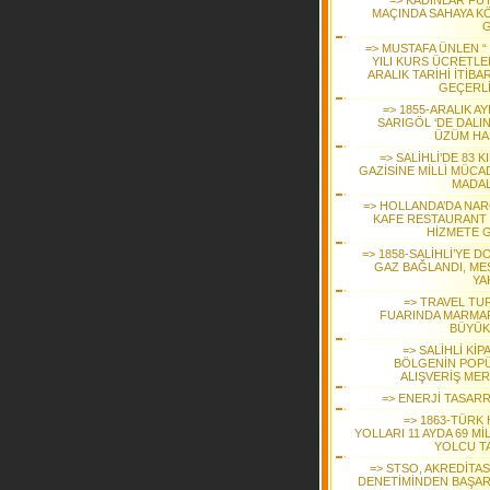
=> KADINLAR FU
MAÇINDA SAHAYA K
G
=> MUSTAFA ÜNLEN “ 
YILI KURS ÜCRETLER
ARALIK TARİHİ İTİBAR
GEÇERLİ
=> 1855-ARALIK A
SARIGÖL ‘DE DALI
ÜZÜM HA
=> SALİHLİ’DE 83 K
GAZİSİNE MİLLİ MÜCA
MADAL
=> HOLLANDA’DA NAR
KAFE RESTAURANT ‘
HİZMETE G
=> 1858-SALİHLİ’YE 
GAZ BAĞLANDI, ME
YA
=> TRAVEL TU
FUARINDA MARMAR
BÜYÜK 
=> SALİHLİ KİP
BÖLGENİN POP
ALIŞVERİŞ MER
=> ENERJİ TASAR
=> 1863-TÜRK 
YOLLARI 11 AYDA 69 M
YOLCU TA
=> STSO, AKREDİTA
DENETİMİNDEN BAŞAR