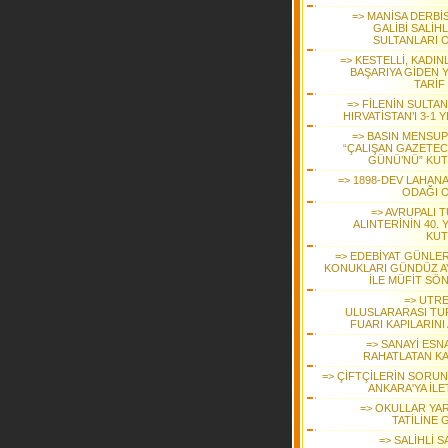
=> MANİSA DERBİS
GALİBİ SALİHL
SULTANLARI 
=> KESTELLİ, KADIN
BAŞARIYA GİDEN 
TARİF
=> FİLENİN SULTA
HIRVATİSTAN’I 3-1 
=> BASIN MENSUP
“ÇALIŞAN GAZETEC
GÜNÜ’NÜ” KUT
=> 1898-DEV LAHANA
ODAĞI 
=> AVRUPALI 
ALINTERİNİN 40. Y
KUT
=> EDEBİYAT GÜNLER
KONUKLARI GÜNDÜZ A
İLE MÜFİT SÖ
=> UTR
ULUSLARARASI TU
FUARI KAPILARINI
=> SANAYİ ESN
RAHATLATAN K
=> ÇİFTÇİLERİN SORUN
ANKARA'YA İLE
=> OKULLAR YAR
TATİLİNE 
=> SALİHLİ 