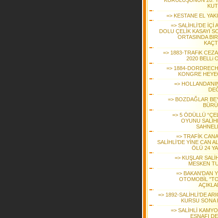
KURULUŞUNUN 20. YI
KUT
=> KESTANE EL YAK
=> SALİHLİ’DE İÇİ 
DOLU ÇELİK KASAYI S
ORTASINDA BIR
KAÇT
=> 1883-TRAFiK CEZ
2020 BELLi
=> 1884-DORDRECH
KONGRE HEYE
=> HOLLANDA’NIN
DEĞ
=> BOZDAĞLAR BE
BÜR
=> 5 ÖDÜLLÜ “ÇE
OYUNU SALİHL
SAHNEL
=> TRAFİK CANA
SALİHLİ’DE YİNE CAN AL
ÖLÜ 24 YA
=> KUŞLAR SALİH
MESKEN T
=> BAKAN'DAN Y
OTOMOBİL "T
AÇIKLA
=> 1892-SALİHLİ’DE ARI
KURSU SONA 
=> SALİHLİ KAMY
ESNAFI DE