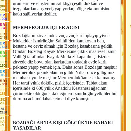
fteri
ürünlerin ve el işlerinin satıldığı çeşitli dükkân ve
işim :
tezgâhlardan alış veriş yapıyorlar, bölge ekonomisine
.com
katkı sağlıyorlar dediler.
 E R :
1-200
 E R :
MERMEROLUK İÇLER ACISI
1-341
 E R :
Bozdağların zirvesinde avuç avuç kar toplayıp yiyen
-2494
Mukadder İzmirlioğlu; Salihli’den karakovan balı,
E R :
kestane ve ceviz almak için Bozdağ kasabasına geldik.
5-522
Oradan Bozdağ Kayak Merkezine çıktık maalesef İzmir
 E R :
Valiliği tarafından Kayak Merkezi kapatılmış. Bizde
3-642
zirvede diz boyu olan karlardan topladık evde karlı
LE R:
-1500
pekmez yapıp yemek için. Daha sonra Bozdağın meşhur
E R :
Mermeroluk piknik alanına gittik. Yıllar önce gittiğimiz
-1101
memba suyu ile meşhur Mermeroluk’tan eser kalmamış.
E R :
Her taraf yıkık dökük, pislik içerisinde. Tabiat alanı
- 800
içerisinde ki 600 yıllık Anadolu Kestanesi ağacının
 E R:
çürümekte olduğuna da değinen İzmirlioğlu yetkililer bu
-1850
duruma acil müdahale etmeli diye konuştu.
2151-
2303
1851-
2150
EVLET
AKAM
BOZDAĞLAR’DA KIŞI GÖLCÜK’DE BAHARI
ARET
YAŞADILAR