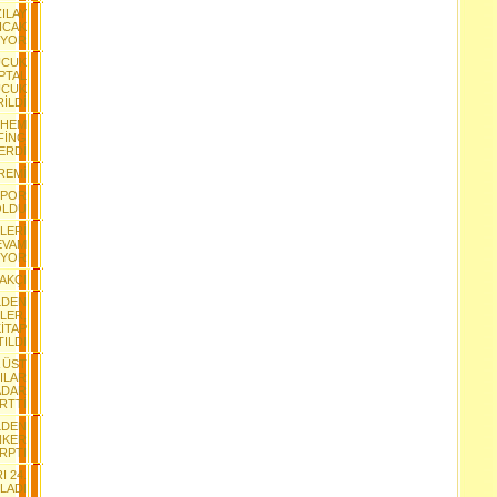
ZILAY
ICAK
IYOR
UCUK
İPTAL
UCUK
İLDİ
NHEM
FİNG
ERDİ
REMİ
SPOR
OLDU
LERİ
EVAM
İYOR
AKÇI
LDEN
LER,
İTAP
ILDI
A ÜST
ILAR
ADAR
İRTTİ
LDEN
NKER
RPTI
I 24.
LADI