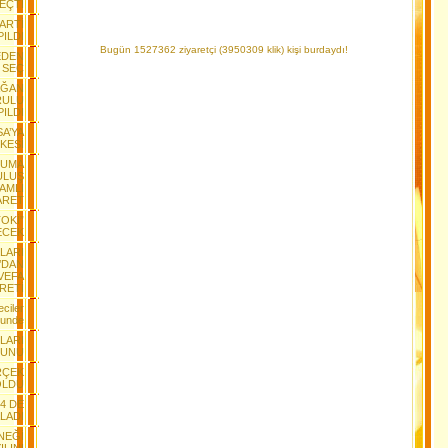
EÇTİ
PARTİ
ILDI
Bugün 1527362 ziyaretçi (3950309 klik) kişi burdaydı!
EDEN
 SEÇ
AĞAN
RULU
PILDI
SA’YA
KESİ
RUMA
ULUŞ
AMLI
ARET
TOKİ”
ECEK
LARI
’DAN
 VEFA
RETİ
ciler
lunde
LARI
YUNU
RÇEK
OLDU
+4 DE
LADI
NEĞİ