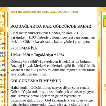
1964-BOZDAĞLAR'DA KAR, GÖLCÜK’DE BAHAR
lal
Her Gün Yeni Bir Başlangıçtır.....Toga Medya.....20
te
BOZDAĞLAR'DA KAR, GÖLCÜK’DE BAHAR
2159 metre yükseklikteki Bozdağ’da kara kış
Menü
yaşanırken, 1100 metrede bulunan çevresi çam ormanları
LİTE
ile kaplı Gölcük kasabasında bahar günleri yaşanıyor.
LERi
Salihli-MANİSA
ELER
RDEN
1 Mart 2020 // TogaMedya // 1964
JLAR
LERi
Ödemiş ve Salihli’yi çevreleyen Bozdağlar’da bulunan
Bozdağ Kayak Merkezi eteklerinde gölü ile ünlü Gölcük
RLER
kasabası esnafı kış mevsimi olmasına rağmen günü birlik
LARI
ziyaretçilerden memnun.
YALIM
ALIM
GÖLCÜK ESNAFI MEMNUN
SA ve
T
Hafta sonları Gölcük dolup taşıyor diyen çarşı esnafı
ANDA
Gölcük Yaylasında kış mevsiminde çok az insan yaşıyor
iLER
ama İzmir ve çevre ilçelerden gelen ziyaretçiler
L E R
yüzümüzü güldürüyor. Göl kenarında ki restoran ve çay
L A R
bahçelerinde oturuyorlar. Azda olsa açık olan yöresel