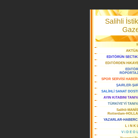
Salihli İstik
Gaze
AKTÜA
EDiTÖRÜN SECTiK
EDiTÖRDEN HiKAY
EDiTÖ
RÖPORTA
SPOR SERVİSİ HABER
ŞAiRLER-Şii
SALİHLİ SANAT DOST
AYIN KiTABINI TANI
TÜRKİYE'Yİ TANIY
Salihli-MANİ
Rotterdam-HOLL
YAZARLAR-HABERC
L i N K 
V i D E O 