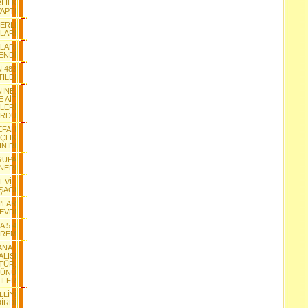
 İLK
APTI
ĞERLİ
LARI
LARI
ENDİ
N 483
ILDI
İNE,
 AİT
LERİ
RDU
EFAH
ÇLIK
INIRI
RUPA
NERİ
CEVİT
ŞAĞI
’LAR
SEVDİ
A 5.4
PREM
SANAT
ALİSİ
LTÜR,
RÜNÜ
İLER
LİYİ
İRDİ