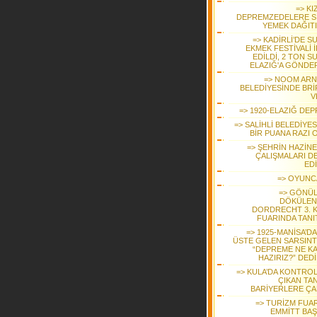
=> KI
DEPREMZEDELERE S
YEMEK DAĞIT
=> KADİRLİ’DE S
EKMEK FESTİVALİ 
EDİLDİ, 2 TON S
ELAZIĞ'A GÖNDER
=> NOOM AR
BELEDİYESİNDE BRİ
V
=> 1920-ELAZIĞ DEP
=> SALİHLİ BELEDİYE
BİR PUANA RAZI 
=> ŞEHRİN HAZİNE
ÇALIŞMALARI D
ED
=> OYUNC
=> GÖNÜ
DÖKÜLEN
DORDRECHT 3. K
FUARINDA TANIT
=> 1925-MANİSA’D
ÜSTE GELEN SARSINT
“DEPREME NE K
HAZIRIZ?” DED
=> KULA’DA KONTRO
ÇIKAN TA
BARİYERLERE ÇA
=> TURİZM FUAR
EMMİTT BAŞ