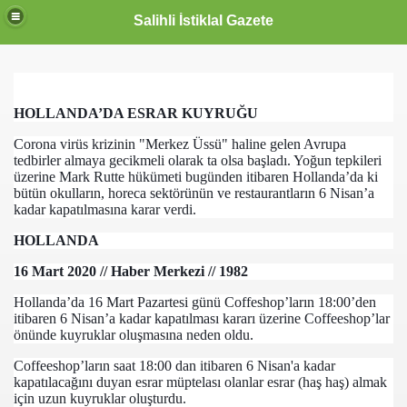
Salihli İstiklal Gazete
HOLLANDA’DA ESRAR KUYRUĞU
Corona virüs krizinin "Merkez Üssü" haline gelen Avrupa
tedbirler almaya gecikmeli olarak ta olsa başladı. Yoğun tepkileri
üzerine Mark Rutte hükümeti bugünden itibaren Hollanda’da ki
bütün okulların, horeca sektörünün ve restaurantların 6 Nisan’a
kadar kapatılmasına karar verdi.
HOLLANDA
16 Mart 2020 // Haber Merkezi // 1982
Hollanda’da 16 Mart Pazartesi günü Coffeshop’ların 18:00’den
itibaren 6 Nisan’a kadar kapatılması kararı üzerine Coffeeshop’lar
önünde kuyruklar oluşmasına neden oldu.
Coffeeshop’ların saat 18:00 dan itibaren 6 Nisan'a kadar
kapatılacağını duyan esrar müptelası olanlar esrar (haş haş) almak
için uzun kuyruklar oluşturdu.
OLLANDA