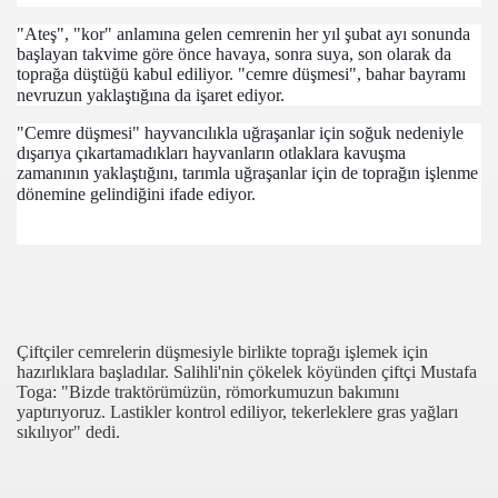
"Ateş", "kor" anlamına gelen cemrenin her yıl şubat ayı sonunda
başlayan takvime göre önce havaya, sonra suya, son olarak da
toprağa düştüğü kabul ediliyor. "cemre düşmesi", bahar bayramı
nevruzun yaklaştığına da işaret ediyor.
"Cemre düşmesi" hayvancılıkla uğraşanlar için soğuk nedeniyle
dışarıya çıkartamadıkları hayvanların otlaklara kavuşma
zamanının yaklaştığını, tarımla uğraşanlar için de toprağın işlenme
dönemine gelindiğini ifade ediyor.
com
200
41
Çiftçiler cemrelerin düşmesiyle birlikte toprağı işlemek için
hazırlıklara başladılar. Salihli'nin çökelek köyünden çiftçi Mustafa
14 ... 2304-2494
Toga: "Bizde traktörümüzün, römorkumuzun bakımını
yaptırıyoruz. Lastikler kontrol ediliyor, tekerleklere gras yağları
22
sıkılıyor" dedi.
642