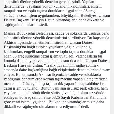
araç sürücülerine yönelik denetim gerçekleştirdi. Yapılan
denetimlerde, yayaların yoğun kullandığı kaldırımları, engelli
rampalarını ve toplu taşıma duraklarını işgal eden 86 araç
sürücüne cezai işlem uygulanırken, Büyükşehir Belediyesi Ulaşım
Dairesi Başkanı Hüseyin Üstün, vatandaşların daha dikkatli ve
sağduyulu olmalarını istedi.
Manisa Büyükşehir Belediyesi, cadde ve sokaklarda usulsüz park
eden sürücülerine yönelik denetimlerini sürdürüyor. Bu kapsamda
Akhisar ilçesinde denetimlerini sürdüren Ulaşım Dairesi
Başkanlığı’na bağlı ekipler, yayaların yoğun kullandığı
kaldırımları, engelli rampalarını ve toplu taşıma duraklarını işgal
com
eden 86 araç sürücüne cezai işlem uyguladı. Vatandaşların bu
konuda daha duyarlı ve dikkatli olmasını rica eden Ulaşım Dairesi
200
Başkanı Hüseyin Üstün, “Trafik güvenliğini sağlayabilmek
amacıyla daire başkanlığına bağlı ekiplerimiz denetimlerine devam
ediyor. Bu kapsamda Akhisar ilçemizde cadde ve sokaklarda
41
yaptığımız denetimlerde korsan taşımacılık yapan 1 araç trafikten
men edildi. Güzergah dışı taşımacılık yapan 1 araç sahibine ise
14 ... 2304-2494
cezai işlem uygulandı. Bunun yanı sıra usulsüz park ederek, hem
yayaların hem de sürücülerin sürüş güvenliğini olumsuz yönde
22
etkileyen 86 araç sahibine ise 5326 Sayılı Kabahatler Kanununa
göre cezai işlem uygulandı. Bu konuda vatandaşlarımızın daha
dikkatli ve sağduyulu olmalarını rica ediyorum” dedi.
642