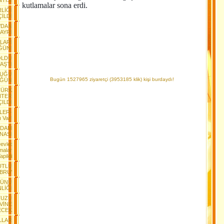
NTISI
kutlamalar sona erdi.
RLİĞİ
İLDİ
’DAN
AYRI
ILARI
ĞÜN!
OLDU
AŞTI
DUĞU
Bugün 1527965 ziyaretçi (3953185 klik) kişi burdaydı!
ÜĞÜN
TÜRK
NTER
ÇILDI
LER-
ı Var!
RDAM
NASI
Devlet
malar
apildi
UTLU
BRU'
GÜNÜ
NLİĞİ
TUZU
EVİNE
ECEK
LLAR