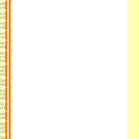
A’DA
LADI
Ri DE
iLER
RAHI
LADI
erine
rIyor
INE 5
IRIM
 FİLM
İ YIL
YONU
TÜRK
NEĞİ
YONU
NDAN
RINA
ILAR
İTAP
INDA
OĞLU
LERİ
ARIM
EURO
SERİ
LERİ
LEDİ
VŞAR