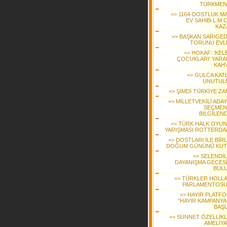
TÜRKMEN
=> 1164-DOSTLUK MA
EV SAHiBi L.M.O
KAZ
=> BAŞKAN SARIGEDİ
TORUNU EVL
=> HOKAF: ‘KEL
ÇOCUKLARI’ YARA
KAHV
=> GULCA KATL
UNUTUL
=> ŞİMDİ TÜRKİYE ZA
=> MİLLETVEKİLİ ADA
SEÇMEN
BİLGİLEND
=> TÜRK HALK OYUN
YARIŞMASI ROTTERDA
=> DOSTLARI İLE BİR
DOĞUM GÜNÜNÜ KUT
=> SELENDİL
DAYANIŞMA GECES
BUL
=> TÜRKLER HOLL
PARLAMENTOS
=> HAYIR PLATF
“HAYIR KAMPANYAS
BAŞL
=> SÜNNET ÖZELLİKLİ
AMELİYA