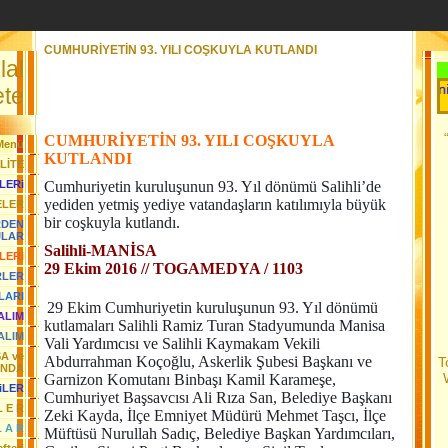
CUMHURİYETİN 93. YILI COŞKUYLA KUTLANDI
lal
Her Gün Yeni Bir 
te
CUMHURİYETİN 93. YILI COŞKUYLA
Menü
KUTLANDI
LİTE
LERi
Cumhuriyetin kuruluşunun 93. Yıl dönümü Salihli’de
yediden yetmiş yediye vatandaşların katılımıyla büyük
ELER
bir coşkuyla kutlandı.
RDEN
JLAR
Salihli-MANİSA
LERi
29 Ekim 2016 // TOGAMEDYA / 1103
RLER
LARI
29 Ekim Cumhuriyetin kuruluşunun 93. Yıl dönümü
YALIM
kutlamaları Salihli Ramiz Turan Stadyumunda Manisa
ALIM
Vali Yardımcısı ve Salihli Kaymakam Vekili
SA ve
Abdurrahman Koçoğlu, Askerlik Şubesi Başkanı ve
T
ANDA
Garnizon Komutanı Binbaşı Kamil Karameşe,
iLER
Cumhuriyet Başsavcısı Ali Rıza San, Belediye Başkanı
L E R
Zeki Kayda, İlçe Emniyet Müdürü Mehmet Taşcı, İlçe
L A R
Müftüsü Nurullah Sadıç, Belediye Başkan Yardımcıları,