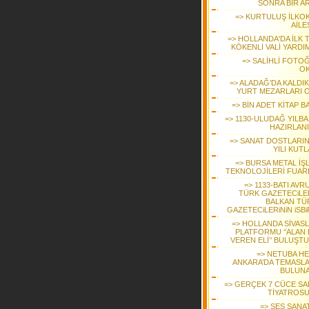
SONRA BİR A
=> KURTULUŞ İLKO
AİLE
=> HOLLANDA'DA İLK 
KÖKENLİ VALİ YARDI
=> SALİHLİ FOTO
O
=> ALADAĞ’DA KALDIK
YURT MEZARLARI 
=> BİN ADET KİTAP B
=> 1130-ULUDAĞ YILBA
HAZIRLAN
=> SANAT DOSTLARINI
YILI KUT
=> BURSA METAL İŞ
TEKNOLOJİLERİ FUAR
=> 1133-BATI AVR
TÜRK GAZETECiLER
BALKAN TÜ
GAZETECiLERiNiN iSBi
=> HOLLANDA SİVASL
PLATFORMU ‘’ALAN 
VEREN ELİ’’ BULUŞT
=> NETUBA HE
ANKARA’DA TEMASL
BULUN
=> GERÇEK 7 CÜCE SAL
TİYATROS
=> SES SANA