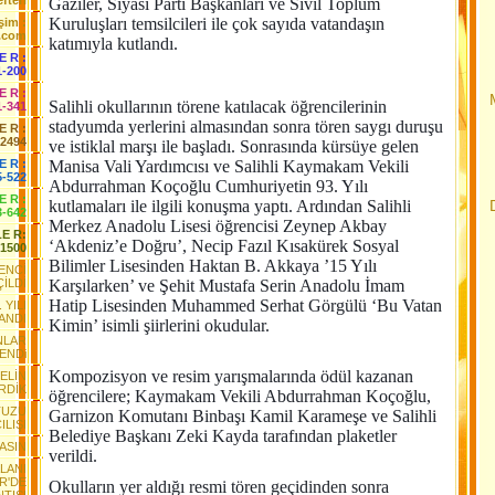
fteri
Gaziler, Siyasi Parti Başkanları ve Sivil Toplum
Kuruluşları temsilcileri ile çok sayıda vatandaşın
işim :
.com
katımıyla kutlandı.
 E R :
1-200
 E R :
Salihli okullarının törene katılacak öğrencilerinin
1-341
stadyumda yerlerini almasından sonra tören saygı duruşu
 E R :
-2494
ve istiklal marşı ile başladı. Sonrasında kürsüye gelen
E R :
Manisa Vali Yardımcısı ve Salihli Kaymakam Vekili
5-522
Abdurrahman Koçoğlu Cumhuriyetin 93. Yılı
 E R :
kutlamaları ile ilgili konuşma yaptı. Ardından Salihli
3-642
Merkez Anadolu Lisesi öğrencisi Zeynep Akbay
LE R:
‘Akdeniz’e Doğru’, Necip Fazıl Kısakürek Sosyal
-1500
Bilimler Lisesinden Haktan B. Akkaya ’15 Yılı
ENCİ
ÇİLDİ
Karşılarken’ ve Şehit Mustafa Serin Anadolu İmam
Hatip Lisesinden Muhammed Serhat Görgülü ‘Bu Vatan
 YILI
ANDI
Kimin’ isimli şiirlerini okudular.
NLAR
YENDi
Kompozisyon ve resim yarışmalarında ödül kazanan
GELİN
RDİK
öğrencilere; Kaymakam Vekili Abdurrahman Koçoğlu,
TUZU
Garnizon Komutanı Binbaşı Kamil Karameşe ve Salihli
ILIŞI
Belediye Başkanı Zeki Kayda tarafından plaketler
ŞASIN
verildi.
ALANI
R'DE
Okulların yer aldığı resmi tören geçidinden sonra