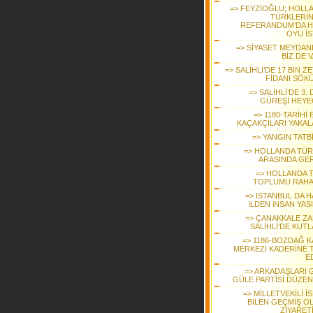
=> FEYZİOĞLU; HOLL
TÜRKLERİ
REFERANDUM’DA H
OYU İS
=> SİYASET MEYDAN
BİZ DE 
=> SALİHLİ’DE 17 BİN Z
FİDANI SÖK
=> SALİHLİ’DE 3.
GÜREŞİ HEYE
=> 1180-TARİHİ
KAÇAKÇILARI YAKAL
=> YANGIN TATB
=> HOLLANDA TÜR
ARASINDA GER
=> HOLLANDA 
TOPLUMU RAHA
=> ISTANBUL DA H
iLDEN iNSAN YAS
=> ÇANAKKALE ZA
SALİHLİ’DE KUTL
=> 1186-BOZDAĞ K
MERKEZİ KADERİNE 
E
=> ARKADAŞLARI 
GÜLE PARTİSİ DÜZEN
=> MİLLETVEKİLİ İ
BİLEN GEÇMİŞ O
ZİYARET