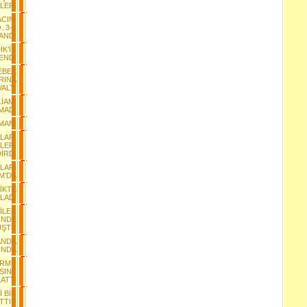
LERİ
CINI
. 3-1
ANDI
K’İN
ENDİ
EBEK
RINA
ALTI
İAMI
MADI
MANI
YLARI
LERİ
İRDİ
LARI
M’DA
LİKTE
LADI
İLER
İNDE
UŞTU
ANDA
UNDA
ORMU
INI”
ATTI
 BİR
TTIR