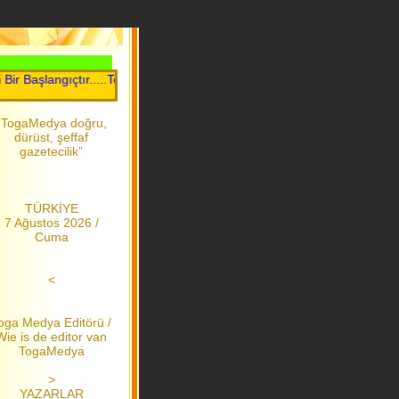
Başlangıçtır.....Toga Medya.....2006 dan bu yana
“TogaMedya doğru,
dürüst, şeffaf
gazetecilik”
TÜRKİYE
7 Ağustos 2026 /
Cuma
<
oga Medya Editörü /
Wie is de editor van
TogaMedya
>
YAZARLAR