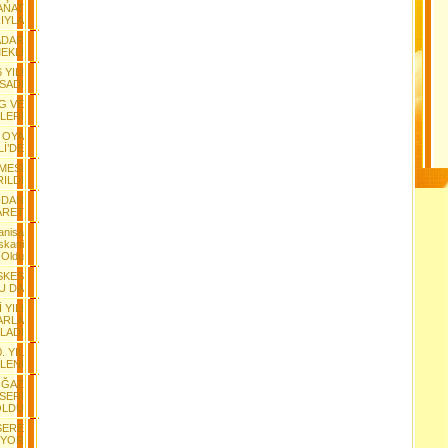
ANAT
IYLA
ADAR
EKLİ
 YILI
SADI
G VE
LERİ
 OYA
Lİ’DE
MESİ
RILDI
NDAN
ARET
anisa
skani
 Oldu
ESKES
U DA
 YILI
ARLA
LADI
. YIL
LENİ
OĞAZ
NSERİ
OLDU
SERE
IYOR