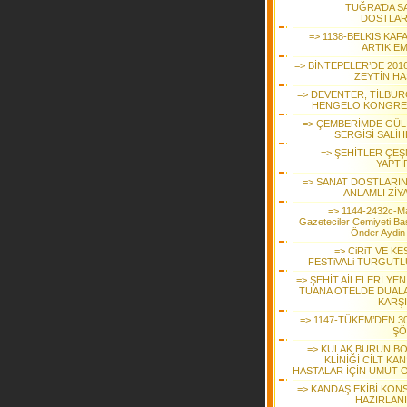
TUĞRA’DA S
DOSTLAR
=> 1138-BELKIS KAF
ARTIK EM
=> BİNTEPELER’DE 2016
ZEYTİN HA
=> DEVENTER, TİLBUR
HENGELO KONGRE
=> ÇEMBERİMDE GÜL
SERGİSİ SALİH
=> ŞEHİTLER ÇEŞ
YAPTI
=> SANAT DOSTLARI
ANLAMLI ZİY
=> 1144-2432c-M
Gazeteciler Cemiyeti Ba
Önder Aydin
=> CiRiT VE K
FESTiVALi TURGUTL
=> ŞEHİT AİLELERİ YENİ
TUANA OTELDE DUAL
KARŞI
=> 1147-TÜKEM’DEN 30
ŞÖ
=> KULAK BURUN B
KLİNİĞİ CİLT KA
HASTALAR İÇİN UMUT 
=> KANDAŞ EKİBİ KON
HAZIRLAN