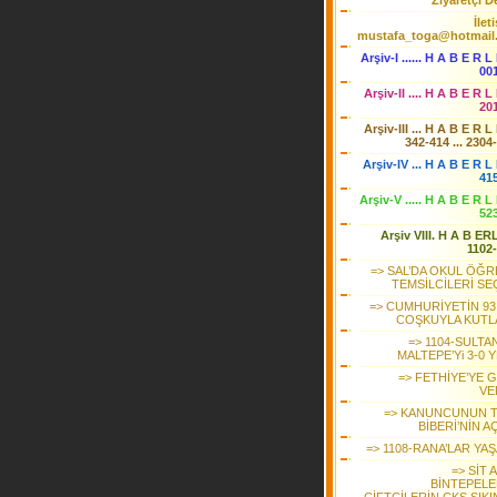
Ziyaretçi De
İlet
mustafa_toga@hotmail
Arşiv-I ...... H A B E R L
00
Arşiv-II .... H A B E R L
20
Arşiv-III ... H A B E R L
342-414 ... 2304
Arşiv-IV ... H A B E R L 
41
Arşiv-V ..... H A B E R L
52
Arşiv VIII. H A B ER
1102
=> SAL’DA OKUL ÖĞR
TEMSİLCİLERİ SE
=> CUMHURİYETİN 93.
COŞKUYLA KUTL
=> 1104-SULTA
MALTEPE’Yi 3-0 
=> FETHİYE’YE 
VE
=> KANUNCUNUN 
BİBERİ’NİN AÇ
=> 1108-RANA’LAR YA
=> SİT 
BİNTEPELE