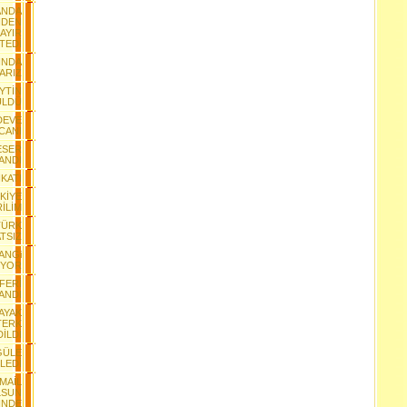
ANDA
NDEN
AYIR
TEDİ
INDA
VARIZ
EYTİN
ÜLDÜ
 DEVE
CANI
 ESER
ANDI
İKATI
KİYE
İLİM
TÜRK
TSIZ
ANGi
IYOR
FERİ
ANDI
AYAK
TERK
DİLDİ
GÜLE
LEDİ
SMAİL
LSUN
İNDE