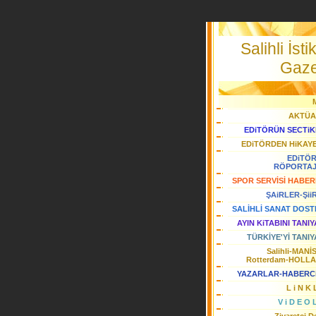
Salihli İstik
Gaze
AKTÜA
EDiTÖRÜN SECTiK
EDiTÖRDEN HiKAY
EDiTÖ
RÖPORTA
SPOR SERVİSİ HABER
ŞAiRLER-Şii
SALİHLİ SANAT DOST
AYIN KiTABINI TANI
TÜRKİYE'Yİ TANIY
Salihli-MANİ
Rotterdam-HOLL
YAZARLAR-HABERC
L i N K 
V i D E O 