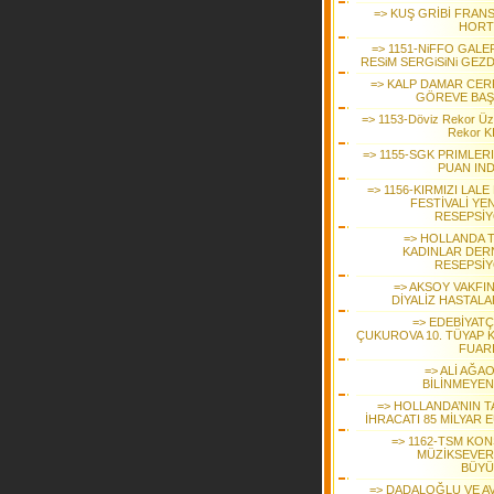
=> KUŞ GRİBİ FRANS
HORT
=> 1151-NiFFO GALE
RESiM SERGiSiNi GEZD
=> KALP DAMAR CER
GÖREVE BAŞ
=> 1153-Döviz Rekor Üz
Rekor KI
=> 1155-SGK PRIMLER
PUAN IND
=> 1156-KIRMIZI LALE
FESTİVALİ YEN
RESEPSİ
=> HOLLANDA 
KADINLAR DER
RESEPSİ
=> AKSOY VAKFI
DİYALİZ HASTALA
=> EDEBİYATÇ
ÇUKUROVA 10. TÜYAP K
FUAR
=> ALİ AĞA
BİLİNMEYEN
=> HOLLANDA’NIN T
İHRACATI 85 MİLYAR 
=> 1162-TSM KON
MÜZİKSEVER
BÜYÜ
=> DADALOĞLU VE A