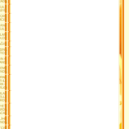
RADA
KULU
SİYİZ
TÜRK
MCISI
ĞRAF
KULU
LARI
OLDU
AĞIŞI
ŞINA
IYOR
N 6.
LANDI
LEME
INDA
UPALI
 iLE
RK-Ü
RLiGi
ILAR
ELLE
URDU
YETİ
ARDA
ACAK
İHLİ
UNDA
TÇISI