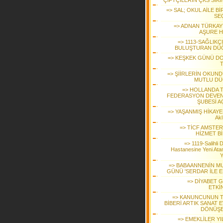
ÇİFTÇİLERİN ÇKS SIKI
=> SAL; OKUL AİLE Bİ
SEÇ
=> ADNAN TÜRKAY
AŞURE H
=> 1113-SAĞLIKÇ
BULUŞTURAN DÜ
=> KEŞKEK GÜNÜ D
T
=> ŞİİRLERİN OKUN
MUTLU D
=> HOLLANDA 
FEDERASYON DEVE
ŞUBESİ A
=> YAŞANMIŞ HİKAYE
Akl
=> TİCF AMSTE
HİZMET Bİ
=> 1119-Salihli 
Hastanesine Yeni Ata
Y
=> BABAANNENİN M
GÜNÜ 'SERDAR İLE E
=> DİYABET 
ETKİ
=> KANUNCUNUN 
BİBERİ ARTIK SANAT 
DÖNÜŞ
=> EMEKLİLER YI